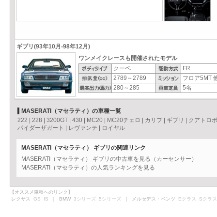
ギブリ(93年10月-98年12月)
ワンメイクレースも開催されたモデル
クーペ
FR
2789～2789
フロア5MT 
280～285
5名
MASERATI（マセラティ）の車種一覧
222
|
228
|
3200GT
|
430
|
MC20
|
MC20チェロ
|
カリフ
|
ギブリ
|
クアトロ
パイダーザガート
|
レヴァンテ
|
ロイヤル
MASERATI（マセラティ） ギブリの関連リンク
MASERATI（マセラティ） ギブリの中古車を見る（カーセンサー）
MASERATI（マセラティ）の人気ランキングを見る
【オススメ車種へのリンク】
レクサス
GS
IS
｜ BMW
3シリーズ
5シリーズ
｜ メルセデス・ベンツ
Eクラス
Sクラス