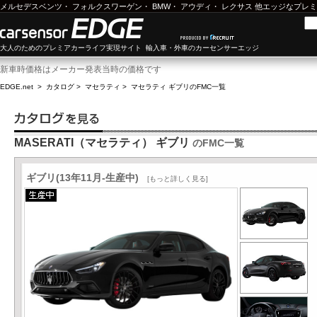
メルセデスベンツ
・
フォルクスワーゲン
・
BMW
・
アウディ
・
レクサス
他エッジなプレミ
大人のためのプレミアカーライフ実現サイト 輸入車・外車のカーセンサーエッジ
新車時価格はメーカー発表当時の価格です
EDGE.net
>
カタログ
>
マセラティ
>
マセラティ ギブリ
のFMC一覧
MASERATI（マセラティ） ギブリ
のFMC一覧
ギブリ(13年11月-生産中)
[もっと詳しく見る]