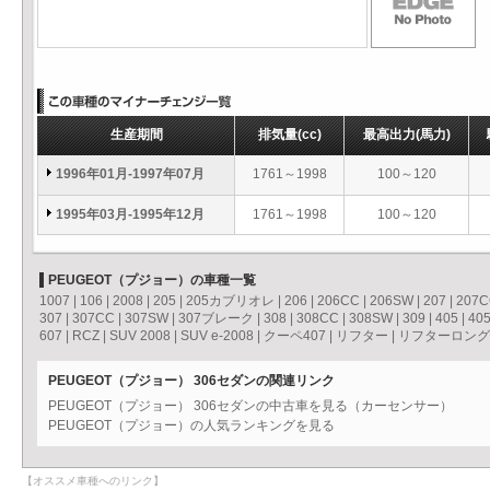
生産期間
排気量
(cc)
最高出力
(馬力)
1996年01月-1997年07月
1761～1998
100～120
1995年03月-1995年12月
1761～1998
100～120
PEUGEOT（プジョー）の車種一覧
1007
|
106
|
2008
|
205
|
205カブリオレ
|
206
|
206CC
|
206SW
|
207
|
207
307
|
307CC
|
307SW
|
307ブレーク
|
308
|
308CC
|
308SW
|
309
|
405
|
40
607
|
RCZ
|
SUV 2008
|
SUV e-2008
|
クーペ407
|
リフター
|
リフターロング
PEUGEOT（プジョー） 306セダンの関連リンク
PEUGEOT（プジョー） 306セダンの中古車を見る（カーセンサー）
PEUGEOT（プジョー）の人気ランキングを見る
【オススメ車種へのリンク】