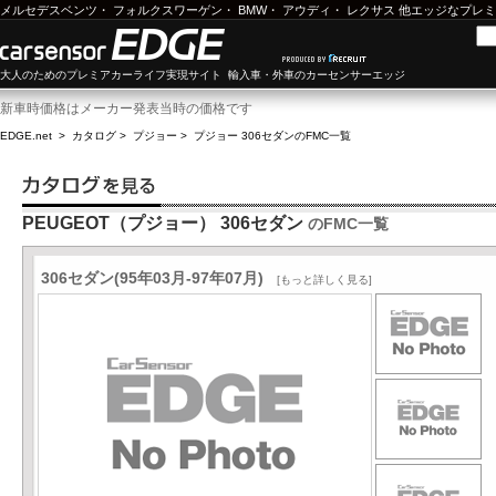
メルセデスベンツ
・
フォルクスワーゲン
・
BMW
・
アウディ
・
レクサス
他エッジなプレミ
大人のためのプレミアカーライフ実現サイト 輸入車・外車のカーセンサーエッジ
新車時価格はメーカー発表当時の価格です
EDGE.net
>
カタログ
>
プジョー
>
プジョー 306セダン
のFMC一覧
PEUGEOT（プジョー） 306セダン
のFMC一覧
306セダン(95年03月-97年07月)
[もっと詳しく見る]