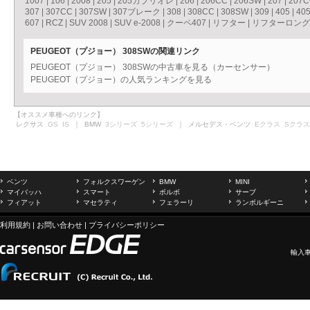
1007
|
106
|
2008
|
205
|
205カブリオレ
|
206
|
206CC
|
206SW
|
207
|
207
307
|
307CC
|
307SW
|
307ブレーク
|
308
|
308CC
|
308SW
|
309
|
405
|
40
607
|
RCZ
|
SUV 2008
|
SUV e-2008
|
クーペ407
|
リフター
|
リフターロング
PEUGEOT（プジョー） 308SWの関連リンク
PEUGEOT（プジョー） 308SWの中古車を見る（カーセンサー）
PEUGEOT（プジョー）の人気ランキングを見る
【オススメ車種へのリンク】
レクサス
GS
IS
｜ BMW
3シリーズ
5シリーズ
｜ メルセデス・ベンツ
Eクラス
Sクラス
ベンツ
フォルクスワーゲン
BMW
MINI
マイバッハ
スマート
ボルボ
サーブ
フィアット
マセラティ
フェラーリ
ランボルギーニ
利用規約
|
お問い合わせ
|
プライバシーポリシー
輸入