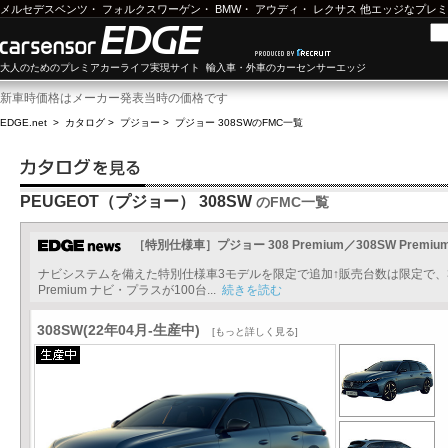
メルセデスベンツ
・
フォルクスワーゲン
・
BMW
・
アウディ
・
レクサス
他エッジなプレミ
大人のためのプレミアカーライフ実現サイト 輸入車・外車のカーセンサーエッジ
新車時価格はメーカー発表当時の価格です
EDGE.net
>
カタログ
>
プジョー
>
プジョー 308SW
のFMC一覧
PEUGEOT（プジョー） 308SW
のFMC一覧
［特別仕様車］プジョー 308 Premium／308SW Prem
ナビシステムを備えた特別仕様車3モデルを限定で追加↑販売台数は限定で、308 P
Premium ナビ・プラスが100台...
続きを読む
308SW(22年04月-生産中)
[もっと詳しく見る]