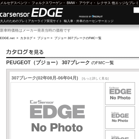
メルセデスベンツ
・
フォルクスワーゲン
・
BMW
・
アウディ
・
レクサス
他エッジなプレミ
大人のためのプレミアカーライフ実現サイト 輸入車・外車のカーセンサーエッジ
新車時価格はメーカー発表当時の価格です
EDGE.net
>
カタログ
>
プジョー
>
プジョー 307ブレーク
のFMC一覧
PEUGEOT（プジョー） 307ブレーク
のFMC一覧
307ブレーク(02年08月-06年04月)
[もっと詳しく見る]