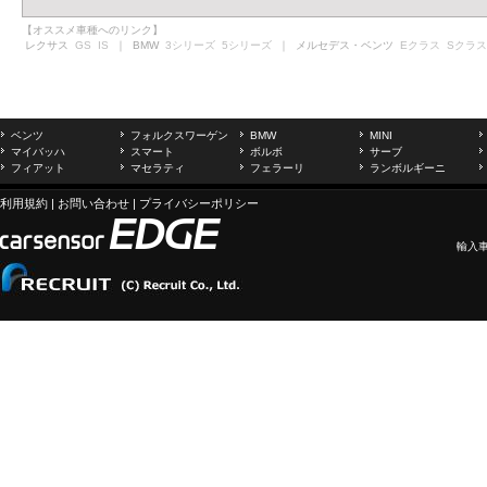
【オススメ車種へのリンク】
レクサス
GS
IS
｜ BMW
3シリーズ
5シリーズ
｜ メルセデス・ベンツ
Eクラス
Sクラス
ベンツ
フォルクスワーゲン
BMW
MINI
マイバッハ
スマート
ボルボ
サーブ
フィアット
マセラティ
フェラーリ
ランボルギーニ
利用規約
|
お問い合わせ
|
プライバシーポリシー
輸入