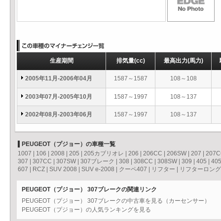
生産期間
排気量
(cc)
最高出力
(馬力)
2005年11月-2006年04月
1587～1587
108～108
2003年07月-2005年10月
1587～1997
108～137
2002年08月-2003年06月
1587～1997
108～137
PEUGEOT（プジョー）の車種一覧
1007
|
106
|
2008
|
205
|
205カブリオレ
|
206
|
206CC
|
206SW
|
207
|
207
307
|
307CC
|
307SW
|
307ブレーク
|
308
|
308CC
|
308SW
|
309
|
405
|
40
607
|
RCZ
|
SUV 2008
|
SUV e-2008
|
クーペ407
|
リフター
|
リフターロング
PEUGEOT（プジョー） 307ブレークの関連リンク
PEUGEOT（プジョー） 307ブレークの中古車を見る（カーセンサー）
PEUGEOT（プジョー）の人気ランキングを見る