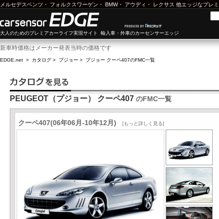
メルセデスベンツ
・
フォルクスワーゲン
・
BMW
・
アウディ
・
レクサス
他エッジなプレミ
大人のためのプレミアカーライフ実現サイト 輸入車・外車のカーセンサーエッジ
新車時価格はメーカー発表当時の価格です
EDGE.net
>
カタログ
>
プジョー
>
プジョー クーペ407
のFMC一覧
PEUGEOT（プジョー） クーペ407
のFMC一覧
クーペ407(06年06月-10年12月)
[もっと詳しく見る]