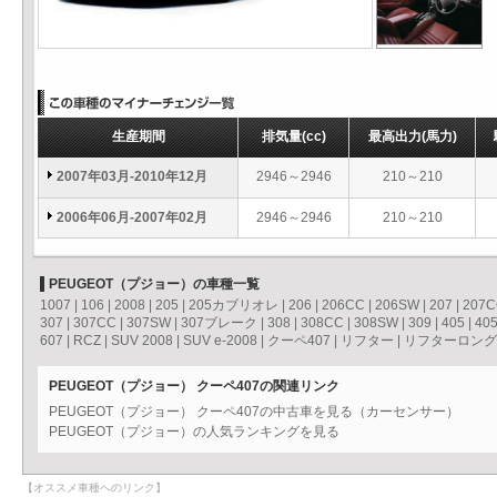
生産期間
排気量
(cc)
最高出力
(馬力)
2007年03月-2010年12月
2946～2946
210～210
2006年06月-2007年02月
2946～2946
210～210
PEUGEOT（プジョー）の車種一覧
1007
|
106
|
2008
|
205
|
205カブリオレ
|
206
|
206CC
|
206SW
|
207
|
207
307
|
307CC
|
307SW
|
307ブレーク
|
308
|
308CC
|
308SW
|
309
|
405
|
40
607
|
RCZ
|
SUV 2008
|
SUV e-2008
|
クーペ407
|
リフター
|
リフターロング
PEUGEOT（プジョー） クーペ407の関連リンク
PEUGEOT（プジョー） クーペ407の中古車を見る（カーセンサー）
PEUGEOT（プジョー）の人気ランキングを見る
【オススメ車種へのリンク】