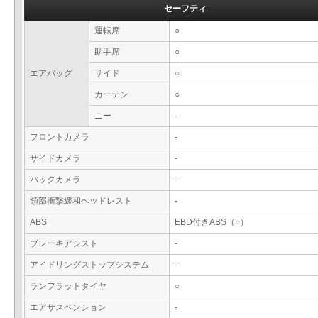
セーフティ
運転席
○
助手席
○
エアバッグ
サイド
○
カーテン
○
ニー
-
フロントカメラ
-
サイドカメラ
-
バックカメラ
-
頸部衝撃緩和ヘッドレスト
-
ABS
EBD付きABS（○）
ブレーキアシスト
-
アイドリングストップシステム
-
ランフラットタイヤ
○
エアサスペンション
-