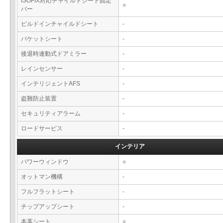
ISOFIX対応チャイルドシート固定
○
バー
ビルドインチャイルドシート
-
バケットシート
-
後退時連動式ドアミラー
-
レインセンサー
-
インテリジェントAFS
-
盗難防止装置
-
セキュリティアラーム
-
ロードサービス
-
インテリア
パワーウィンドウ
○
オットマン機構
-
フルフラットシート
-
チップアップシート
-
本革シート
○