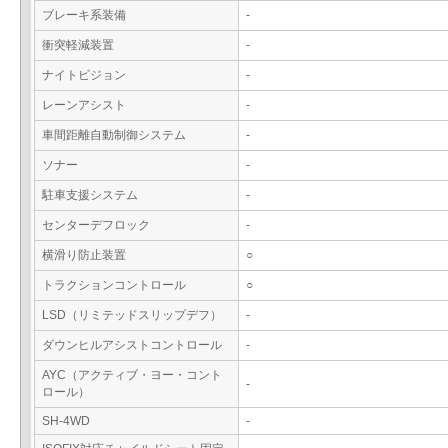
ブレーキ系装備
-
衝突軽減装置
-
ナイトビジョン
-
レーンアシスト
-
車間距離自動制御システム
-
ソナー
-
駐車支援システム
-
センターデフロック
-
横滑り防止装置
○
トラクションコントロール
○
LSD（リミテッドスリップデフ）
-
ダウンヒルアシストコントロール
-
AYC（アクティブ・ヨー・コント
-
ロール）
SH-4WD
-