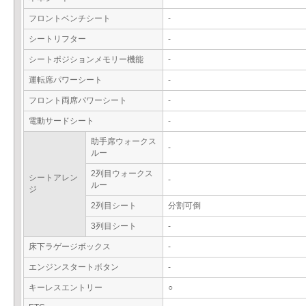
フロントベンチシート
-
シートリフター
-
シートポジションメモリー機能
-
運転席パワーシート
-
フロント両席パワーシート
-
電動サードシート
-
助手席ウォークス
-
ルー
2列目ウォークス
シートアレン
-
ルー
ジ
2列目シート
分割可倒
3列目シート
-
床下ラゲージボックス
-
エンジンスタートボタン
-
キーレスエントリー
○