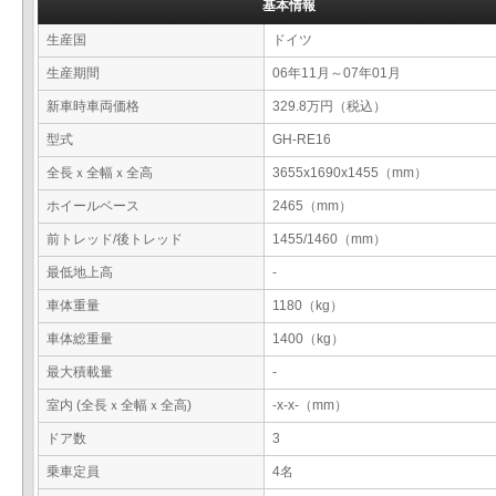
基本情報
生産国
ドイツ
生産期間
06年11月～07年01月
新車時車両価格
329.8万円（税込）
型式
GH-RE16
全長ｘ全幅ｘ全高
3655x1690x1455（mm）
ホイールベース
2465（mm）
前トレッド/後トレッド
1455/1460（mm）
最低地上高
-
車体重量
1180（kg）
車体総重量
1400（kg）
最大積載量
-
室内 (全長ｘ全幅ｘ全高)
-x-x-（mm）
ドア数
3
乗車定員
4名