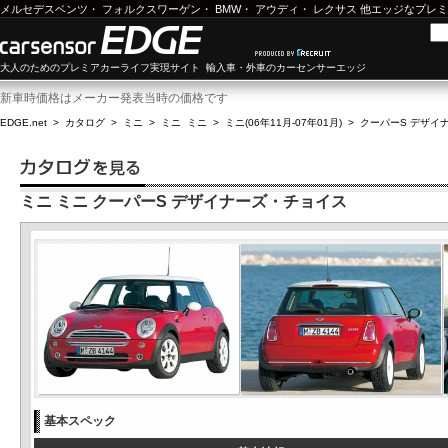
メルセデスベンツ
・
フォルクスワーゲン
・
BMW
・
アウディ
・
レクサス
他エッジなプレミ
大人のためのプレミアカーライフ実現サイト 輸入車・外車のカーセンサーエッジ
新車時価格はメーカー発表当時の価格です
EDGE.net
>
カタログ
>
ミニ
>
ミニ ミニ
>
ミニ(06年11月-07年01月)
>
クーパーS デザイ
ミニ ミニ クーパーS デザイナーズ・チョイス
基本スペック