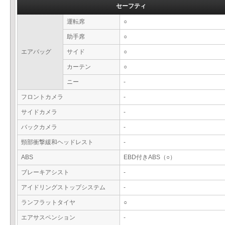
セーフティ
運転席
○
助手席
○
エアバッグ
サイド
○
カーテン
○
ニー
-
フロントカメラ
-
サイドカメラ
-
バックカメラ
-
頸部衝撃緩和ヘッドレスト
-
ABS
EBD付きABS（○）
ブレーキアシスト
-
アイドリングストップシステム
-
ランフラットタイヤ
○
エアサスペンション
-