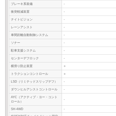
ブレーキ系装備
-
衝突軽減装置
-
ナイトビジョン
-
レーンアシスト
-
車間距離自動制御システム
-
ソナー
-
駐車支援システム
-
センターデフロック
-
横滑り防止装置
○
トラクションコントロール
○
LSD（リミテッドスリップデフ）
-
ダウンヒルアシストコントロール
-
AYC（アクティブ・ヨー・コント
-
ロール）
SH-4WD
-