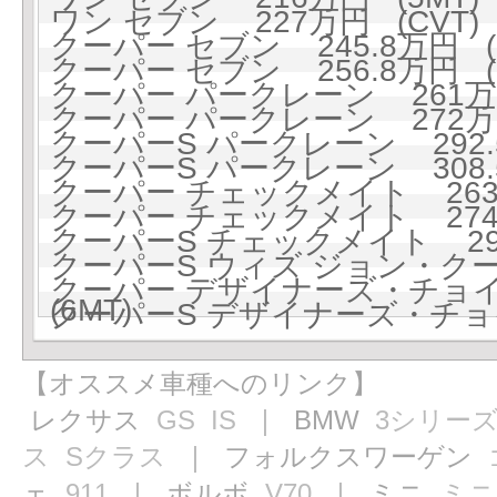
ワン セブン 227万円 (CVT)
クーパー セブン 245.8万円 (
クーパー セブン 256.8万円 (
クーパー パークレーン 261万円
クーパー パークレーン 272万円
クーパーS パークレーン 292.5
クーパーS パークレーン 308.5
クーパー チェックメイト 263万
クーパー チェックメイト 274万
クーパーS チェックメイト 295
クーパーS ウィズ ジョン・ク
クーパー デザイナーズ・チョイス
(6MT)
クーパーS デザイナーズ・チョイス
【オススメ車種へのリンク】
レクサス
GS
IS
｜ BMW
3シリー
ス
Sクラス
｜ フォルクスワーゲン
ェ
911
｜ ボルボ
V70
｜ ミニ
ミニ