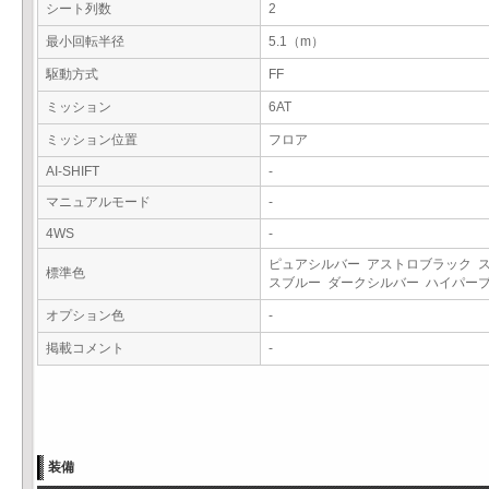
シート列数
2
最小回転半径
5.1（m）
駆動方式
FF
ミッション
6AT
ミッション位置
フロア
AI-SHIFT
-
マニュアルモード
-
4WS
-
ピュアシルバー アストロブラック 
標準色
スブルー ダークシルバー ハイパー
オプション色
-
掲載コメント
-
装備