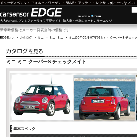
メルセデスベンツ
・
フォルクスワーゲン
・
BMW
・
アウディ
・
レクサス
他エッジなプレミ
大人のためのプレミアカーライフ実現サイト 輸入車・外車のカーセンサーエッジ
新車時価格はメーカー発表当時の価格です
EDGE.net
>
カタログ
>
ミニ
>
ミニ ミニ
>
ミニ(06年05月-07年01月)
>
クーパーS チェッ
ミニ ミニ クーパーS チェックメイト
基本スペック