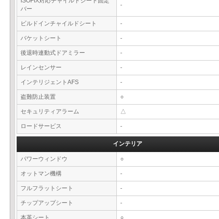
ISOFIX対応チャイルドシート固定
-
バー
ビルドインチャイルドシート
-
バケットシート
-
後退時連動式ドアミラー
-
レインセンサー
-
インテリジェントAFS
-
盗難防止装置
○
セキュリティアラーム
△
ロードサービス
-
インテリア
パワーウィンドウ
○
オットマン機構
-
フルフラットシート
-
チップアップシート
-
本革シート
○