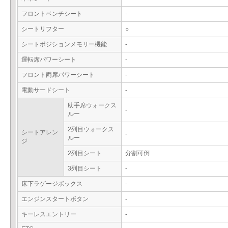
フロントベンチシート
-
シートリフター
○
シートポジションメモリー機能
-
運転席パワーシート
-
フロント両席パワーシート
-
電動サードシート
-
助手席ウォークス
-
ルー
2列目ウォークス
シートアレン
-
ルー
ジ
2列目シート
分割可倒
3列目シート
-
床下ラゲージボックス
-
エンジンスタートボタン
-
キーレスエントリー
-