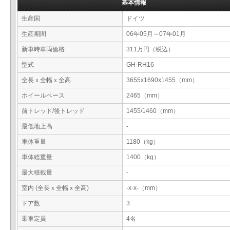
基本情報
生産国
ドイツ
生産期間
06年05月～07年01月
新車時車両価格
311万円（税込）
型式
GH-RH16
全長ｘ全幅ｘ全高
3655x1690x1455（mm）
ホイールベース
2465（mm）
前トレッド/後トレッド
1455/1460（mm）
最低地上高
-
車体重量
1180（kg）
車体総重量
1400（kg）
最大積載量
-
室内 (全長ｘ全幅ｘ全高)
-x-x-（mm）
ドア数
3
乗車定員
4名