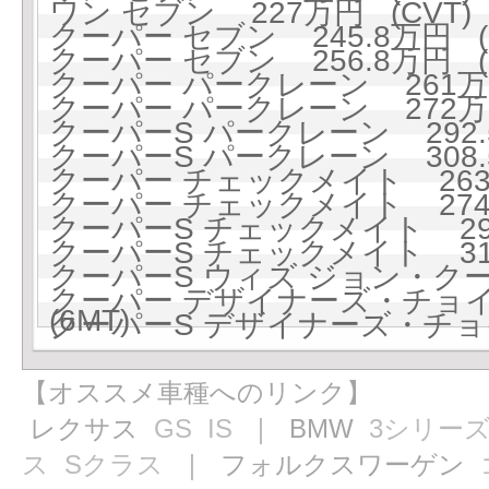
ワン セブン 227万円 (CVT)
クーパー セブン 245.8万円 (
クーパー セブン 256.8万円 (
クーパー パークレーン 261万円
クーパー パークレーン 272万円
クーパーS パークレーン 292.5
クーパーS パークレーン 308.5
クーパー チェックメイト 263万
クーパー チェックメイト 274万
クーパーS チェックメイト 295
クーパーS チェックメイト 311
クーパーS ウィズ ジョン・ク
クーパー デザイナーズ・チョイス
(6MT)
クーパーS デザイナーズ・チョイス
【オススメ車種へのリンク】
レクサス
GS
IS
｜ BMW
3シリー
ス
Sクラス
｜ フォルクスワーゲン