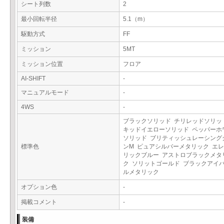
シート列数
2
最小回転半径
5.1（m）
駆動方式
FF
ミッション
5MT
ミッション位置
フロア
AI-SHIFT
-
マニュアルモード
-
4WS
-
ブラックソリッド チリレッドソリッ
キッドイエローソリッド ペッパーホ
ソリッド ブリティッシュレーシング
標準色
ンM ピュアシルバーメタリック エ
リックブルー アストロブラックメタ
ク ソリットゴールド ブラックアイ
ルメタリック
オプション色
-
掲載コメント
-
装備