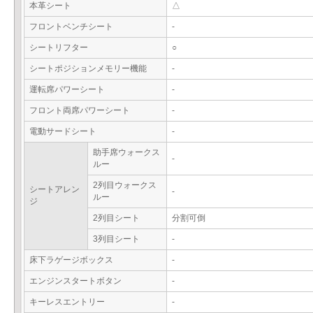
本革シート
△
フロントベンチシート
-
シートリフター
○
シートポジションメモリー機能
-
運転席パワーシート
-
フロント両席パワーシート
-
電動サードシート
-
助手席ウォークス
-
ルー
2列目ウォークス
シートアレン
-
ルー
ジ
2列目シート
分割可倒
3列目シート
-
床下ラゲージボックス
-
エンジンスタートボタン
-
キーレスエントリー
-