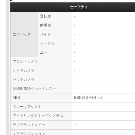
セーフティ
運転席
○
助手席
○
エアバッグ
サイド
○
カーテン
○
ニー
-
フロントカメラ
-
サイドカメラ
-
バックカメラ
-
頸部衝撃緩和ヘッドレスト
-
ABS
EBD付きABS（○）
ブレーキアシスト
-
アイドリングストップシステム
-
ランフラットタイヤ
△
エアサスペンション
-