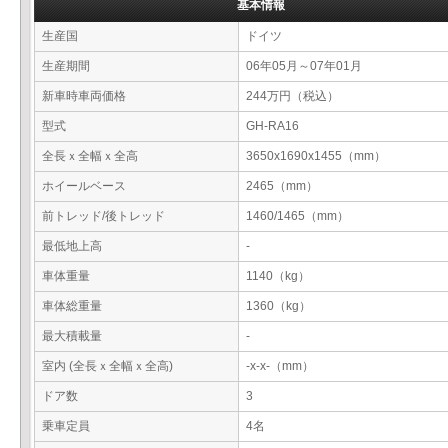
基本情報
生産国
ドイツ
生産期間
06年05月～07年01月
新車時車両価格
244万円（税込）
型式
GH-RA16
全長ｘ全幅ｘ全高
3650x1690x1455（mm）
ホイールベース
2465（mm）
前トレッド/後トレッド
1460/1465（mm）
最低地上高
-
車体重量
1140（kg）
車体総重量
1360（kg）
最大積載量
-
室内 (全長ｘ全幅ｘ全高)
-x-x-（mm）
ドア数
3
乗車定員
4名