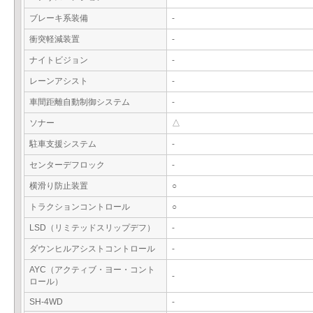
ブレーキ系装備
-
衝突軽減装置
-
ナイトビジョン
-
レーンアシスト
-
車間距離自動制御システム
-
ソナー
△
駐車支援システム
-
センターデフロック
-
横滑り防止装置
○
トラクションコントロール
○
LSD（リミテッドスリップデフ）
-
ダウンヒルアシストコントロール
-
AYC（アクティブ・ヨー・コント
-
ロール）
SH-4WD
-