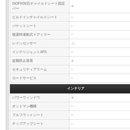
ISOFIX対応チャイルドシート固定
○
バー
ビルドインチャイルドシート
-
バケットシート
-
後退時連動式ドアミラー
-
レインセンサー
△
インテリジェントAFS
-
盗難防止装置
○
セキュリティアラーム
-
ロードサービス
-
インテリア
パワーウィンドウ
○
オットマン機構
-
フルフラットシート
-
チップアップシート
-