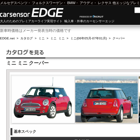
メルセデスベンツ
・
フォルクスワーゲン
・
BMW
・
アウディ
・
レクサス
他エッジなプレミ
大人のためのプレミアカーライフ実現サイト 輸入車・外車のカーセンサーエッジ
新車時価格はメーカー発表当時の価格です
EDGE.net
>
カタログ
>
ミニ
>
ミニ ミニ
>
ミニ(06年05月-07年01月)
>
クーパー
ミニ ミニ クーパー
基本スペック