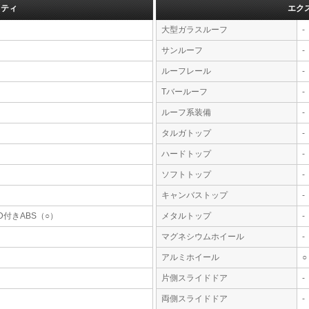
フティ
エク
大型ガラスルーフ
-
サンルーフ
-
ルーフレール
-
Tバールーフ
-
ルーフ系装備
-
タルガトップ
-
ハードトップ
-
ソフトトップ
-
キャンバストップ
-
D付きABS（○）
メタルトップ
-
マグネシウムホイール
-
アルミホイール
○
片側スライドドア
-
両側スライドドア
-