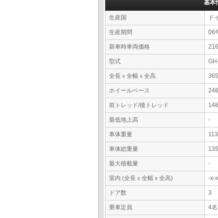
基本
生産国
ド
生産期間
06
新車時車両価格
2
型式
GH
全長ｘ全幅ｘ全高
36
ホイールベース
24
前トレッド/後トレッド
14
最低地上高
-
車体重量
11
車体総重量
13
最大積載量
-
室内 (全長ｘ全幅ｘ全高)
-x
ドア数
3
乗車定員
4名