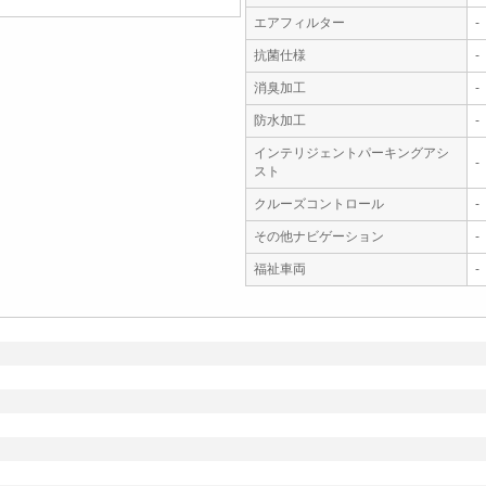
エアフィルター
-
抗菌仕様
-
消臭加工
-
防水加工
-
インテリジェントパーキングアシ
-
スト
クルーズコントロール
-
その他ナビゲーション
-
福祉車両
-