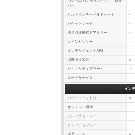
ISOFIX対応チャイルドシート固定
-
バー
ビルドインチャイルドシート
-
バケットシート
-
後退時連動式ドアミラー
-
レインセンサー
-
インテリジェントAFS
-
盗難防止装置
○
セキュリティアラーム
△
ロードサービス
-
イン
パワーウィンドウ
○
オットマン機構
-
フルフラットシート
-
チップアップシート
-
本革シート
○