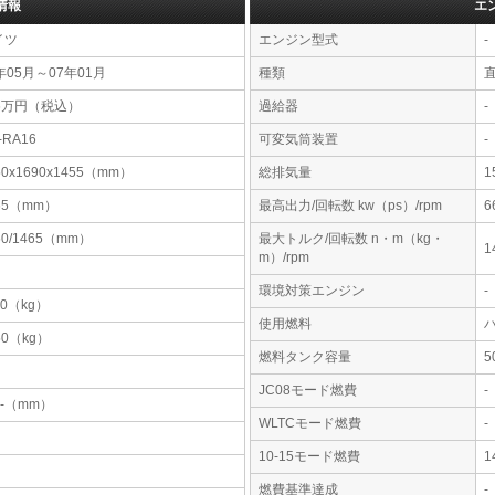
情報
エ
イツ
エンジン型式
-
年05月～07年01月
種類
直
16万円（税込）
過給器
-
-RA16
可変気筒装置
-
50x1690x1455（mm）
総排気量
1
65（mm）
最高出力/回転数 kw（ps）/rpm
6
60/1465（mm）
最大トルク/回転数 n・m（kg・
1
m）/rpm
環境対策エンジン
-
30（kg）
使用燃料
50（kg）
燃料タンク容量
JC08モード燃費
-
-x-（mm）
WLTCモード燃費
-
10-15モード燃費
1
燃費基準達成
-