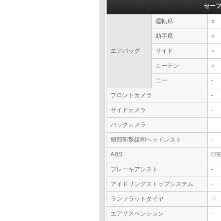
セー
運転席
○
助手席
○
エアバッグ
サイド
○
カーテン
○
ニー
-
フロントカメラ
-
サイドカメラ
-
バックカメラ
-
頸部衝撃緩和ヘッドレスト
-
ABS
EB
ブレーキアシスト
-
アイドリングストップシステム
-
ランフラットタイヤ
△
エアサスペンション
-