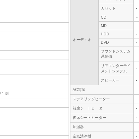
カセット
-
CD
○
MD
-
HDD
-
オーディオ
DVD
-
サウンドシステム
-
系装備
リアエンターテイ
-
メントシステム
スピーカー
-
AC電源
-
割可倒
ステアリングヒーター
-
前席シートヒーター
-
後席シートヒーター
-
加湿器
-
空気清浄機
-