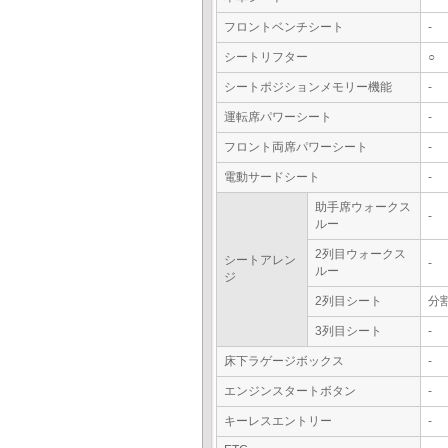
フロントベンチシート
-
シートリフター
○
シートポジションメモリー機能
-
運転席パワーシート
-
フロント両席パワーシート
-
電動サードシート
-
助手席ウォークス
-
ルー
2列目ウォークス
シートアレン
-
ルー
ジ
2列目シート
分
3列目シート
-
床下ラゲージボックス
-
エンジンスタートボタン
-
キーレスエントリー
-