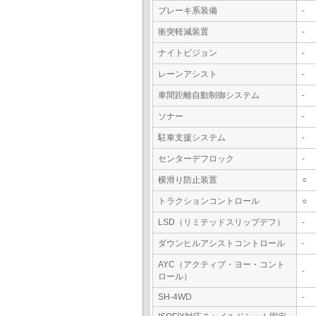
ブレーキ系装備
-
衝突軽減装置
-
ナイトビジョン
-
レーンアシスト
-
車間距離自動制御システム
-
ソナー
-
駐車支援システム
-
センターデフロック
-
横滑り防止装置
○
トラクションコントロール
○
LSD（リミテッドスリップデフ）
-
ダウンヒルアシストコントロール
-
AYC（アクティブ・ヨー・コント
-
ロール）
SH-4WD
-