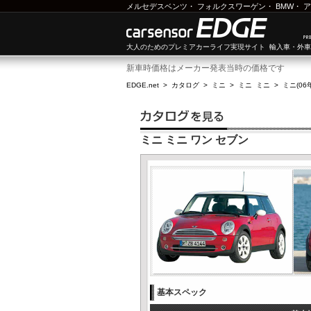
メルセデスベンツ
・
フォルクスワーゲン
・
BMW
・
ア
大人のためのプレミアカーライフ実現サイト 輸入車・外
新車時価格はメーカー発表当時の価格です
EDGE.net
>
カタログ
>
ミニ
>
ミニ ミニ
>
ミニ(06
ミニ ミニ ワン セブン
基本スペック