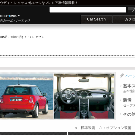
ウディ
・
レクサス
他エッジなプレミア車情報満載！
プ
Car Search
カタ
車のカーセンサーエッジ
年05月-07年01月)
>
ワン セブン
ペー
基本
基本性
装備
セーフ
その
○：標準装備 △：オプション装備 