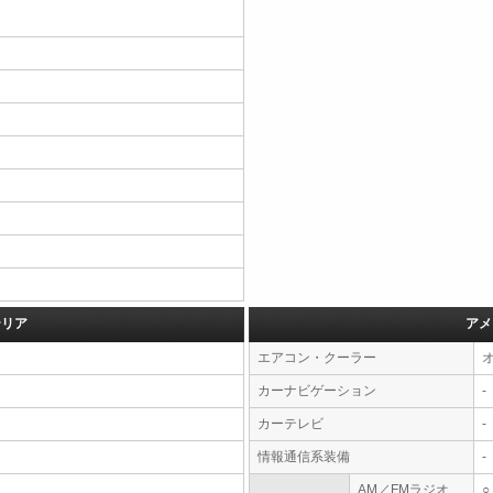
テリア
アメ
エアコン・クーラー
カーナビゲーション
-
カーテレビ
-
情報通信系装備
-
AM／FMラジオ
○