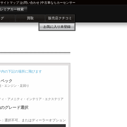
サイトマップ
|
お問い合わせ
|
中古車ならカーセンサー
レミアカー検索
ログ
買取
販売店クチコミ
お気に入り
未登録
ジ内の下記の場所に飛びます
スペック
能・エンジン・足回り
ティ・アメニティ・インテリア・エクステリア
他のグレード選択
-：選択不可、またはディーラーオプション