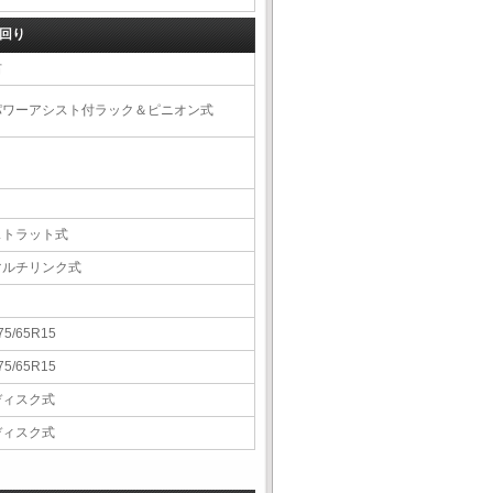
回り
右
パワーアシスト付ラック＆ピニオン式
ストラット式
マルチリンク式
75/65R15
75/65R15
ディスク式
ディスク式