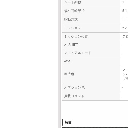
シート列数
2
最小回転半径
5.
駆動方式
FF
ミッション
5M
ミッション位置
フ
AI-SHIFT
-
マニュアルモード
-
4WS
-
ソ
標準色
ッ
ブ
オプション色
-
掲載コメント
-
装備