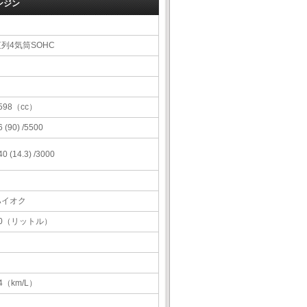
ンジン
列4気筒SOHC
598（cc）
6 (90) /5500
40 (14.3) /3000
ハイオク
50（リットル）
4（km/L）