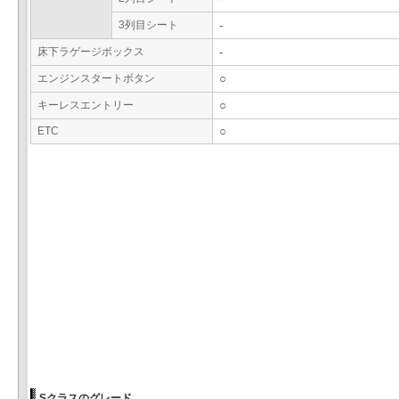
3列目シート
-
床下ラゲージボックス
-
エンジンスタートボタン
○
キーレスエントリー
○
ETC
○
Sクラスのグレード