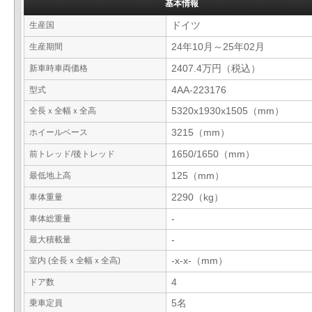
基本情報
生産国
ドイツ
生産期間
24年10月～25年02月
新車時車両価格
2407.4万円（税込）
型式
4AA-223176
全長ｘ全幅ｘ全高
5320x1930x1505（mm）
ホイールベース
3215（mm）
前トレッド/後トレッド
1650/1650（mm）
最低地上高
125（mm）
車体重量
2290（kg）
車体総重量
-
最大積載量
-
室内 (全長ｘ全幅ｘ全高)
-x-x-（mm）
ドア数
4
乗車定員
5名