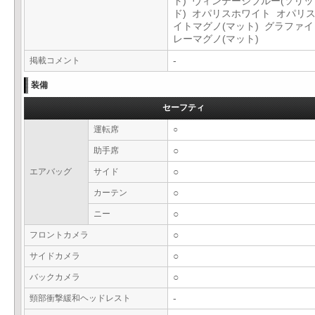
ト) ヴィンテージブルー(ソリッ
ド) オパリスホワイト オパリ
イトマグノ(マット) グラファ
レーマグノ(マット)
掲載コメント
-
装備
セーフティ
運転席
○
助手席
○
エアバッグ
サイド
○
カーテン
○
ニー
○
フロントカメラ
○
サイドカメラ
○
バックカメラ
○
頸部衝撃緩和ヘッドレスト
-