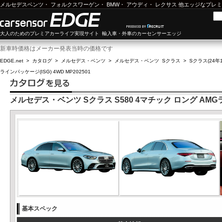
メルセデスベンツ
・
フォルクスワーゲン
・
BMW
・
アウディ
・
レクサス
他エッジなプレミ
大人のためのプレミアカーライフ実現サイト 輸入車・外車のカーセンサーエッジ
新車時価格はメーカー発表当時の価格です
EDGE.net
>
カタログ
>
メルセデス・ベンツ
>
メルセデス・ベンツ Sクラス
>
Sクラス(24年1
ラインパッケージ(ISG) 4WD MP202501
メルセデス・ベンツ Sクラス S580 4マチック ロング AMGライ
基本スペック