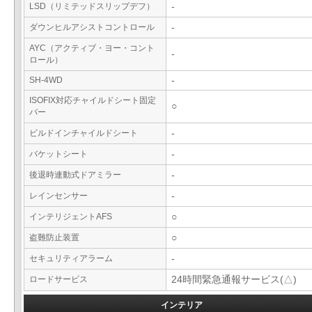
LSD（リミテッドスリップデフ）
-
ダウンヒルアシストコントロール
-
AYC（アクティブ・ヨー・コント
-
ロール）
SH-4WD
-
ISOFIX対応チャイルドシート固定
○
バー
ビルドインチャイルドシート
-
バケットシート
-
後退時連動式ドアミラー
-
レインセンサー
-
インテリジェントAFS
○
盗難防止装置
○
セキュリティアラーム
-
ロードサービス
24時間緊急通報サービス(△)
インテリア