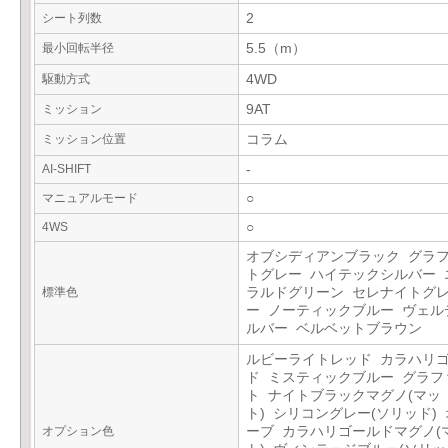
シート列数
2
最小回転半径
5.5（m）
駆動方式
4WD
ミッション
9AT
ミッション位置
コラム
AI-SHIFT
-
マニュアルモード
○
4WS
○
オブシディアンブラック グラ
トグレー ハイテックシルバー 
標準色
ラルドグリーン セレナイトグ
ー ノーティックブルー ヴェル
ルバー ベルベットブラウン
ルビーライトレッド カラハリ
ド ミスティックブルー グラフ
ト ナイトブラックマグノ(マッ
ト) シリコングレー(ソリッド)
オプション色
ーブ カラハリゴールドマグノ(