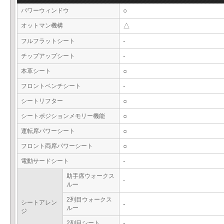
パワーウィンドウ
○
オットマン機構
△
フルフラットシート
-
チップアップシート
-
本革シート
○
フロントベンチシート
-
シートリフター
○
シートポジションメモリー機能
○
運転席パワーシート
○
フロント両席パワーシート
○
電動サードシート
-
助手席ウォークス
-
ルー
2列目ウォークス
シートアレン
-
ルー
ジ
2列目シート
-