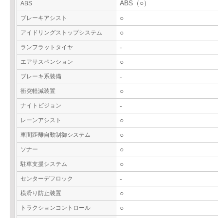
ABS（○）
ABS
ブレーキアシスト
○
アイドリングストップシステム
○
ランフラットタイヤ
-
エアサスペンション
○
ブレーキ系装備
-
衝突軽減装置
○
ナイトビジョン
-
レーンアシスト
○
車間距離自動制御システム
○
ソナー
○
駐車支援システム
○
センターデフロック
-
横滑り防止装置
○
トラクションコントロール
○