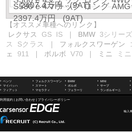
2407.4万円 (9AT)
S580 e 4マチック ロング AM
2397.4万円 (9AT)
【オススメ車種へのリンク】
レクサス
GS
IS
｜ BMW
3シリー
ス
Sクラス
｜ フォルクスワーゲン
ェ
911
｜ ボルボ
V70
｜ ミニ
ミニ
ベンツ
フォルクスワーゲン
BMW
MINI
マイバッハ
スマート
ボルボ
サーブ
フィアット
マセラティ
フェラーリ
ランボルギーニ
利用規約
|
お問い合わせ
|
プライバシーポリシー
輸入