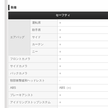
装備
セーフティ
運転席
○
助手席
○
エアバッグ
サイド
○
カーテン
○
ニー
○
フロントカメラ
○
サイドカメラ
○
バックカメラ
○
頸部衝撃緩和ヘッドレスト
-
ABS
ABS（○）
ブレーキアシスト
○
アイドリングストップシステム
○