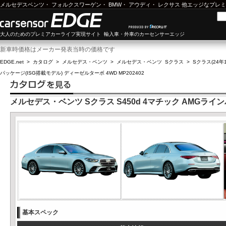
メルセデスベンツ
・
フォルクスワーゲン
・
BMW
・
アウディ
・
レクサス
他エッジなプレミ
大人のためのプレミアカーライフ実現サイト 輸入車・外車のカーセンサーエッジ
新車時価格はメーカー発表当時の価格です
EDGE.net
>
カタログ
>
メルセデス・ベンツ
>
メルセデス・ベンツ Sクラス
>
Sクラス(24年1
パッケージ(ISG搭載モデル) ディーゼルターボ 4WD MP202402
メルセデス・ベンツ Sクラス S450d 4マチック AMGラインパ
基本スペック