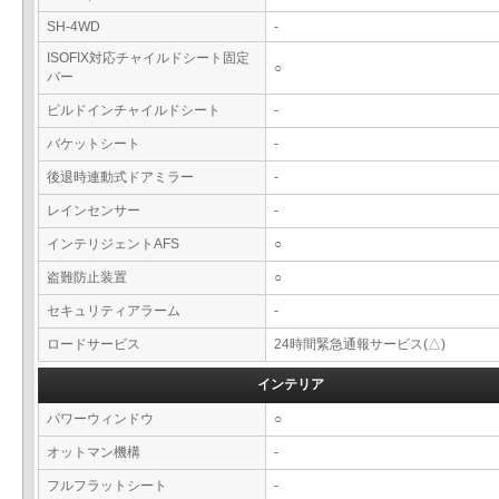
SH-4WD
-
ISOFIX対応チャイルドシート固定
○
バー
ビルドインチャイルドシート
-
バケットシート
-
後退時連動式ドアミラー
-
レインセンサー
-
インテリジェントAFS
○
盗難防止装置
○
セキュリティアラーム
-
ロードサービス
24時間緊急通報サービス(△)
インテリア
パワーウィンドウ
○
オットマン機構
-
フルフラットシート
-