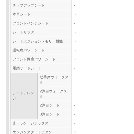
チップアップシート
-
本革シート
○
フロントベンチシート
-
シートリフター
○
シートポジションメモリー機能
○
運転席パワーシート
○
フロント両席パワーシート
○
電動サードシート
-
助手席ウォークス
-
ルー
2列目ウォークス
シートアレン
-
ルー
ジ
2列目シート
-
3列目シート
-
床下ラゲージボックス
-
エンジンスタートボタン
○