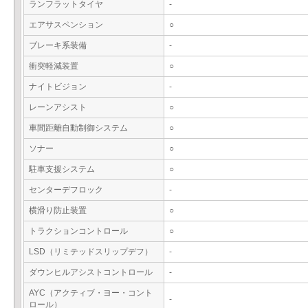
ランフラットタイヤ
-
エアサスペンション
○
ブレーキ系装備
-
衝突軽減装置
○
ナイトビジョン
-
レーンアシスト
○
車間距離自動制御システム
○
ソナー
○
駐車支援システム
○
センターデフロック
-
横滑り防止装置
○
トラクションコントロール
○
LSD（リミテッドスリップデフ）
-
ダウンヒルアシストコントロール
-
AYC（アクティブ・ヨー・コント
-
ロール）