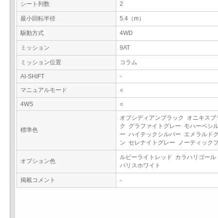
シート列数
2
最小回転半径
5.4（m）
駆動方式
4WD
ミッション
9AT
ミッション位置
コラム
AI-SHIFT
-
マニュアルモード
○
4WS
○
オブシディアンブラック オニキスブ
ク グラファイトグレー モハーベシ
標準色
ー ハイテックシルバー エメラルド
ン セレナイトグレー ノーティック
ルビーライトレッド カラハリゴール
オプション色
パリスホワイト
掲載コメント
-