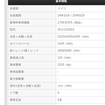
基本情報
生産国
ドイツ
生産期間
24年10月～25年02月
新車時車両価格
1756.9万円（税込）
型式
3CA-223023
全長ｘ全幅ｘ全高
5210x1930x1505（mm）
ホイールベース
3105（mm）
前トレッド/後トレッド
1650/1650（mm）
最低地上高
115（mm）
車体重量
2220（kg）
車体総重量
-
最大積載量
-
室内 (全長ｘ全幅ｘ全高)
-x-x-（mm）
ドア数
4
乗車定員
5名