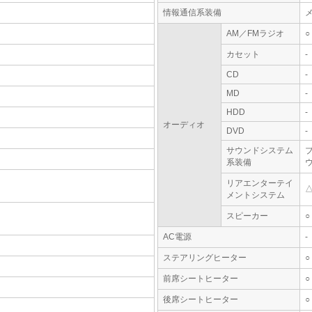
情報通信系装備
AM／FMラジオ
○
カセット
-
CD
-
MD
-
HDD
-
オーディオ
DVD
-
サウンドシステム
系装備
リアエンターテイ
メントシステム
スピーカー
○
AC電源
-
ステアリングヒーター
○
前席シートヒーター
○
後席シートヒーター
○