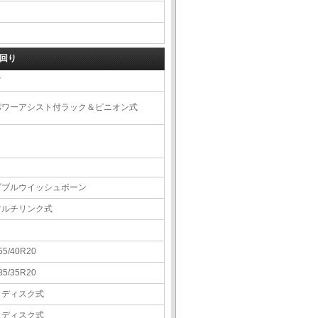
回り
右
パワーアシスト付ラック＆ピニオン式
ダブルウイッシュボーン
マルチリンク式
55/40R20
85/35R20
Ｖディスク式
Ｖディスク式