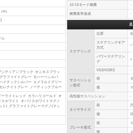
10-15モード燃費
-
5（m）
燃費基準達成
-
D
足
T
位置
ラム
ステアリングギア
方式
ステアリング
パワーステアリン
○
グ
VGS/VGRS
-
ブシディアンブラック オニキスブラッ
 グラファイトグレー モハーベシルバ
前
サスペンショ
 ハイテックシルバー エメラルドグリー
ン形式
 セレナイトグレー ノーティックブルー
後
ビーライトレッド カラハリゴールド オ
高性能サスペンション
-
リスホワイト オパリスホワイトマグノ
前
2
マット) グラファイトグレーマグノ(マッ
タイヤサイズ
)
後
2
前
ブレーキ形式
後