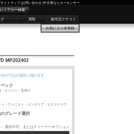
サイトマップ
|
お問い合わせ
|
中古車ならカーセンサー
レミアカー検索
ログ
買取
販売店クチコミ
お気に入り
未登録
MP202402
ジ内の下記の場所に飛びます
スペック
能・エンジン・足回り
ティ・アメニティ・インテリア・エクステリア
他のグレード選択
-：選択不可、またはディーラーオプション