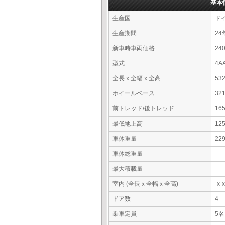
基本
生産国
ド
生産期間
24
新車時車両価格
24
型式
4A
全長ｘ全幅ｘ全高
53
ホイールベース
32
前トレッド/後トレッド
16
最低地上高
12
車体重量
22
車体総重量
-
最大積載量
-
室内 (全長ｘ全幅ｘ全高)
-x
ドア数
4
乗車定員
5名