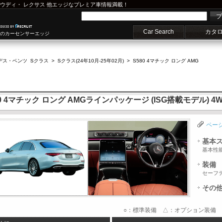
ウディ
・
レクサス
他エッジなプレミア車情報満載！
プ
Car Search
カタ
車のカーセンサーエッジ
デス・ベンツ Sクラス
>
Sクラス(24年10月-25年02月)
>
S580 4マチック ロング AMG
4マチック ロング AMGラインパッケージ (ISG搭載モデル) 4WD 
ペー
基本
基本性
装備
セーフ
その
○：標準装備 △：オプション装備 