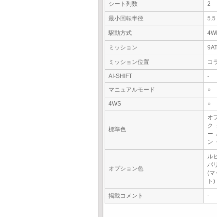
シート列数
2
最小回転半径
5.
駆動方式
4W
ミッション
9A
ミッション位置
コ
AI-SHIFT
-
マニュアルモード
○
4WS
○
オ
ク
標準色
ー
ン
ル
パ
オプション色
(
ト
掲載コメント
-