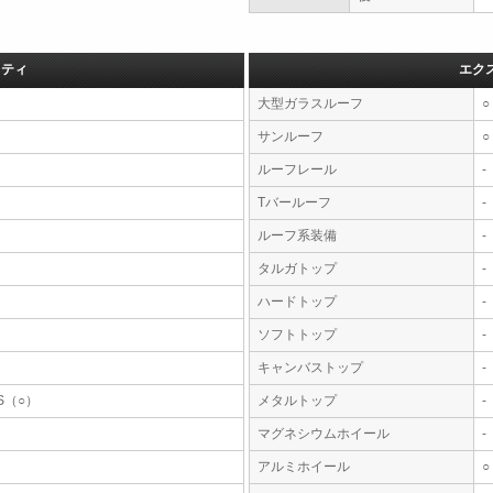
フティ
エク
大型ガラスルーフ
○
サンルーフ
○
ルーフレール
-
Tバールーフ
-
ルーフ系装備
-
タルガトップ
-
ハードトップ
-
ソフトトップ
-
キャンバストップ
-
S（○）
メタルトップ
-
マグネシウムホイール
-
アルミホイール
○