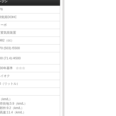
ンジン
76
8気筒DOHC
ターボ
可変気筒装置
982（cc）
70 (503) /5500
00 (71.4) /4500
H30年基準 ☆☆☆
ハイオク
76（リットル）
（km/L）
市街地:5.9（km/L）
郊外:9.2（km/L）
高速:11.4（km/L）