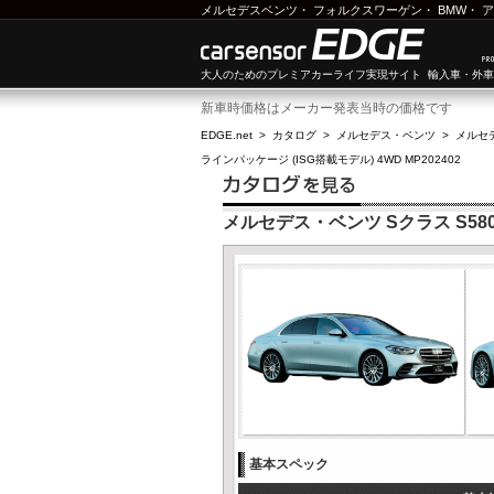
メルセデスベンツ
・
フォルクスワーゲン
・
BMW
・
ア
大人のためのプレミアカーライフ実現サイト 輸入車・外
新車時価格はメーカー発表当時の価格です
EDGE.net
>
カタログ
>
メルセデス・ベンツ
>
メルセ
ラインパッケージ (ISG搭載モデル) 4WD MP202402
メルセデス・ベンツ Sクラス S580 
基本スペック