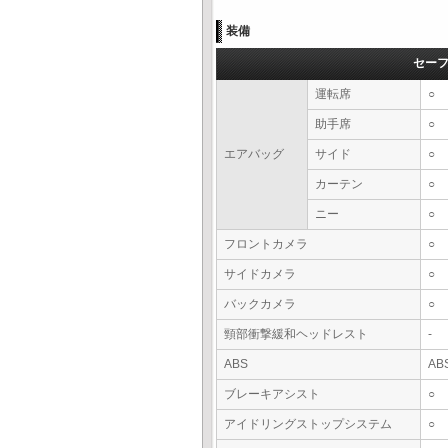
装備
セー
運転席
○
助手席
○
エアバッグ
サイド
○
カーテン
○
ニー
○
フロントカメラ
○
サイドカメラ
○
バックカメラ
○
頸部衝撃緩和ヘッドレスト
-
ABS
AB
ブレーキアシスト
○
アイドリングストップシステム
○