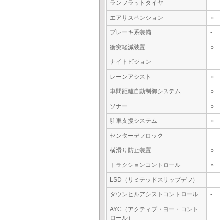
ランフラットタイヤ
-
エアサスペンション
○
ブレーキ系装備
-
衝突軽減装置
○
ナイトビジョン
-
レーンアシスト
○
車間距離自動制御システム
○
ソナー
○
駐車支援システム
○
センターデフロック
-
横滑り防止装置
○
トラクションコントロール
○
LSD（リミテッドスリップデフ）
-
ダウンヒルアシストコントロール
-
AYC（アクティブ・ヨー・コント
-
ロール）