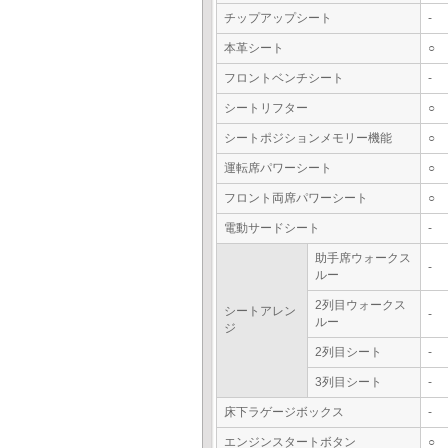
チップアップシート
-
本革シート
○
フロントベンチシート
-
シートリフター
○
シートポジションメモリー機能
○
運転席パワーシート
○
フロント両席パワーシート
○
電動サードシート
-
助手席ウォークス
-
ルー
2列目ウォークス
シートアレン
-
ルー
ジ
2列目シート
-
3列目シート
-
床下ラゲージボックス
-
エンジンスタートボタン
○