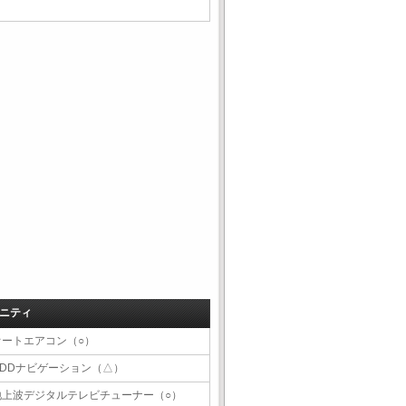
ニティ
オートエアコン（○）
HDDナビゲーション（△）
地上波デジタルテレビチューナー（○）