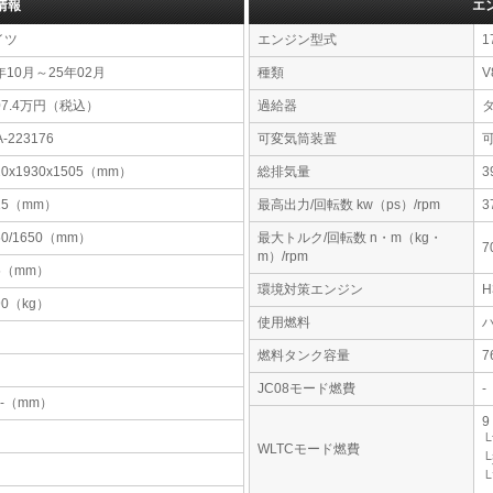
情報
エ
イツ
エンジン型式
1
年10月～25年02月
種類
V
07.4万円（税込）
過給器
A-223176
可変気筒装置
20x1930x1505（mm）
総排気量
3
15（mm）
最高出力/回転数 kw（ps）/rpm
3
50/1650（mm）
最大トルク/回転数 n・m（kg・
7
m）/rpm
5（mm）
環境対策エンジン
90（kg）
使用燃料
燃料タンク容量
JC08モード燃費
-
-x-（mm）
9
└
WLTCモード燃費
└
└