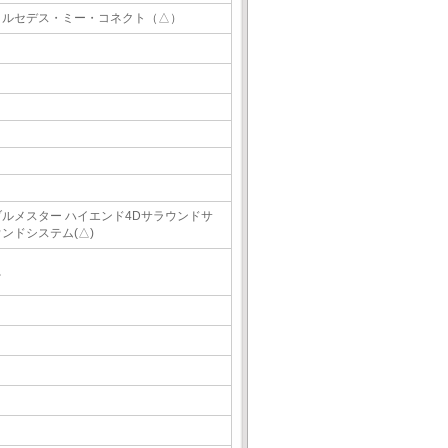
メルセデス・ミー・コネクト（△）
ブルメスター ハイエンド4Dサラウンドサ
ウンドシステム(△)
△