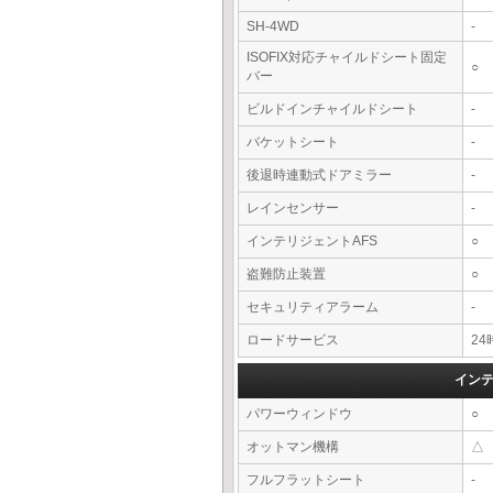
SH-4WD
-
ISOFIX対応チャイルドシート固定
○
バー
ビルドインチャイルドシート
-
バケットシート
-
後退時連動式ドアミラー
-
レインセンサー
-
インテリジェントAFS
○
盗難防止装置
○
セキュリティアラーム
-
ロードサービス
2
イン
パワーウィンドウ
○
オットマン機構
△
フルフラットシート
-