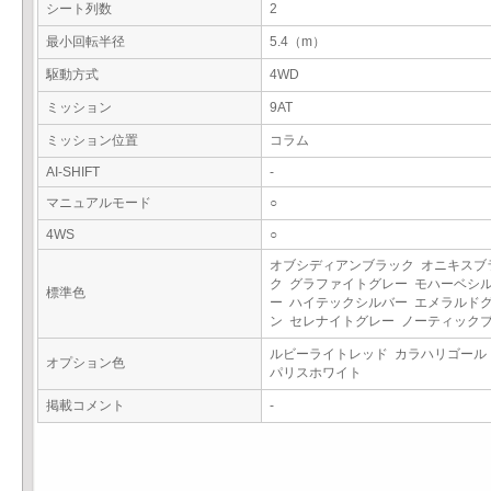
シート列数
2
最小回転半径
5.4（m）
駆動方式
4WD
ミッション
9AT
ミッション位置
コラム
AI-SHIFT
-
マニュアルモード
○
4WS
○
オブシディアンブラック オニキスブ
ク グラファイトグレー モハーベシ
標準色
ー ハイテックシルバー エメラルド
ン セレナイトグレー ノーティック
ルビーライトレッド カラハリゴール
オプション色
パリスホワイト
掲載コメント
-