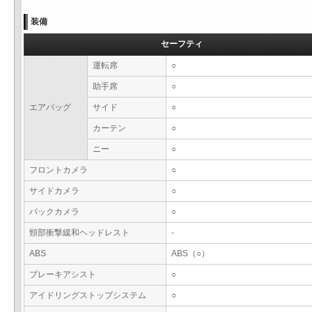
装備
セーフティ
運転席
○
助手席
○
エアバッグ
サイド
○
カーテン
○
ニー
○
フロントカメラ
○
サイドカメラ
○
バックカメラ
○
頸部衝撃緩和ヘッドレスト
-
ABS
ABS（○）
ブレーキアシスト
○
アイドリングストップシステム
○