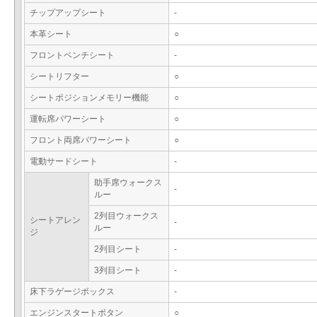
チップアップシート
-
本革シート
○
フロントベンチシート
-
シートリフター
○
シートポジションメモリー機能
○
運転席パワーシート
○
フロント両席パワーシート
○
電動サードシート
-
助手席ウォークス
-
ルー
2列目ウォークス
シートアレン
-
ルー
ジ
2列目シート
-
3列目シート
-
床下ラゲージボックス
-
エンジンスタートボタン
○