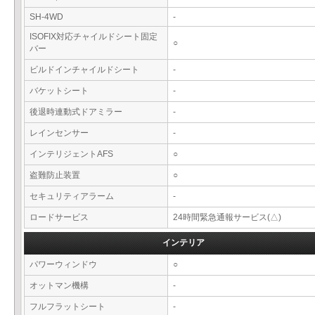
SH-4WD
-
ISOFIX対応チャイルドシート固定
○
バー
ビルドインチャイルドシート
-
バケットシート
-
後退時連動式ドアミラー
-
レインセンサー
-
インテリジェントAFS
○
盗難防止装置
○
セキュリティアラーム
-
ロードサービス
24時間緊急通報サービス(△)
インテリア
パワーウィンドウ
○
オットマン機構
-
フルフラットシート
-