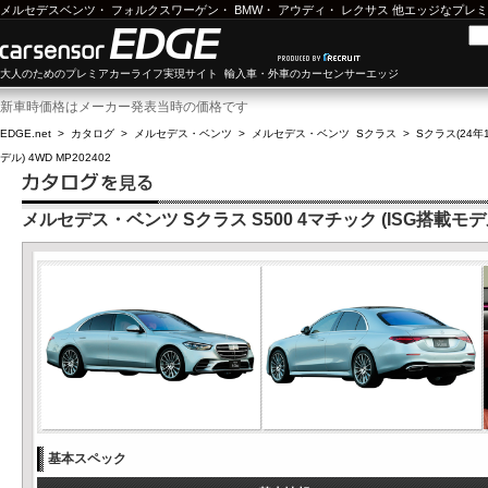
メルセデスベンツ
・
フォルクスワーゲン
・
BMW
・
アウディ
・
レクサス
他エッジなプレミ
大人のためのプレミアカーライフ実現サイト 輸入車・外車のカーセンサーエッジ
新車時価格はメーカー発表当時の価格です
EDGE.net
>
カタログ
>
メルセデス・ベンツ
>
メルセデス・ベンツ Sクラス
>
Sクラス(24年1
デル) 4WD MP202402
メルセデス・ベンツ Sクラス S500 4マチック (ISG搭載モデル)
基本スペック