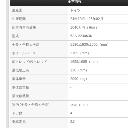
基本情報
生産国
ドイツ
生産期間
24年10月～25年02月
新車時車両価格
1646万円（税込）
型式
5AA-223063N
全長ｘ全幅ｘ全高
5180x1930x1505（mm）
ホイールベース
3105（mm）
前トレッド/後トレッド
1655/1685（mm）
最低地上高
130（mm）
車体重量
2090（kg）
車体総重量
-
最大積載量
-
室内 (全長ｘ全幅ｘ全高)
-x-x-（mm）
ドア数
4
乗車定員
5名