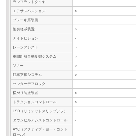
ランフラットタイヤ
-
エアサスペンション
○
ブレーキ系装備
-
衝突軽減装置
○
ナイトビジョン
-
レーンアシスト
○
車間距離自動制御システム
○
ソナー
○
駐車支援システム
○
センターデフロック
-
横滑り防止装置
○
トラクションコントロール
○
LSD（リミテッドスリップデフ）
-
ダウンヒルアシストコントロール
-
AYC（アクティブ・ヨー・コント
-
ロール）