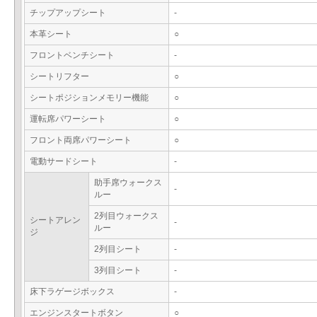
チップアップシート
-
本革シート
○
フロントベンチシート
-
シートリフター
○
シートポジションメモリー機能
○
運転席パワーシート
○
フロント両席パワーシート
○
電動サードシート
-
助手席ウォークス
-
ルー
2列目ウォークス
シートアレン
-
ルー
ジ
2列目シート
-
3列目シート
-
床下ラゲージボックス
-
エンジンスタートボタン
○