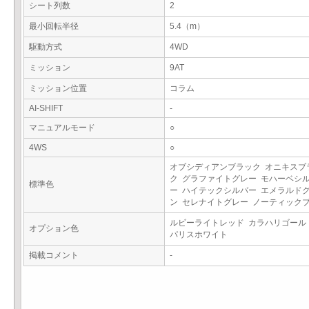
シート列数
2
最小回転半径
5.4（m）
駆動方式
4WD
ミッション
9AT
ミッション位置
コラム
AI-SHIFT
-
マニュアルモード
○
4WS
○
オブシディアンブラック オニキスブ
ク グラファイトグレー モハーベシ
標準色
ー ハイテックシルバー エメラルド
ン セレナイトグレー ノーティック
ルビーライトレッド カラハリゴール
オプション色
パリスホワイト
掲載コメント
-