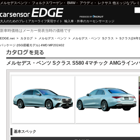
メルセデスベンツ
・
フォルクスワーゲン
・
BMW
・
アウディ
・
レクサス
他エッジなプレミ
大人のためのプレミアカーライフ実現サイト 輸入車・外車のカーセンサーエッジ
新車時価格はメーカー発表当時の価格です
EDGE.net
>
カタログ
>
メルセデス・ベンツ
>
メルセデス・ベンツ Sクラス
>
Sクラス(24年1
パッケージ (ISG搭載モデル) 4WD MP202402
メルセデス・ベンツ Sクラス S580 4マチック AMGラインパッケ
基本スペック