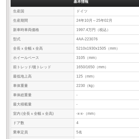
基本情報
生産国
ドイツ
生産期間
24年10月～25年02月
新車時車両価格
1997.4万円（税込）
型式
4AA-223076
全長ｘ全幅ｘ全高
5210x1930x1505（mm）
ホイールベース
3105（mm）
前トレッド/後トレッド
1650/1650（mm）
最低地上高
125（mm）
車体重量
2230（kg）
車体総重量
-
最大積載量
-
室内 (全長ｘ全幅ｘ全高)
-x-x-（mm）
ドア数
4
乗車定員
5名