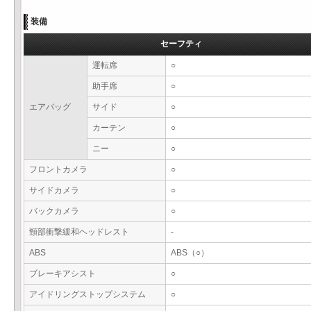
装備
セーフティ
運転席
○
助手席
○
エアバッグ
サイド
○
カーテン
○
ニー
○
フロントカメラ
○
サイドカメラ
○
バックカメラ
○
頸部衝撃緩和ヘッドレスト
-
ABS
ABS（○）
ブレーキアシスト
○
アイドリングストップシステム
○