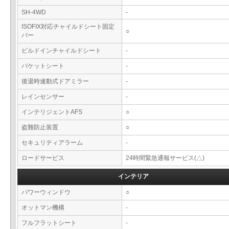
SH-4WD
-
ISOFIX対応チャイルドシート固定
○
バー
ビルドインチャイルドシート
-
バケットシート
-
後退時連動式ドアミラー
-
レインセンサー
-
インテリジェントAFS
○
盗難防止装置
○
セキュリティアラーム
-
ロードサービス
24時間緊急通報サービス(△)
インテリア
パワーウィンドウ
○
オットマン機構
-
フルフラットシート
-