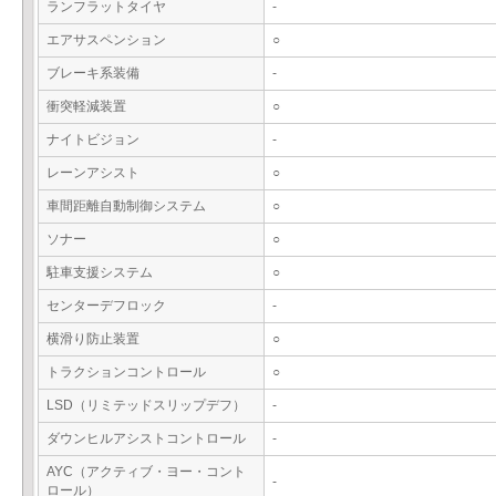
ランフラットタイヤ
-
エアサスペンション
○
ブレーキ系装備
-
衝突軽減装置
○
ナイトビジョン
-
レーンアシスト
○
車間距離自動制御システム
○
ソナー
○
駐車支援システム
○
センターデフロック
-
横滑り防止装置
○
トラクションコントロール
○
LSD（リミテッドスリップデフ）
-
ダウンヒルアシストコントロール
-
AYC（アクティブ・ヨー・コント
-
ロール）