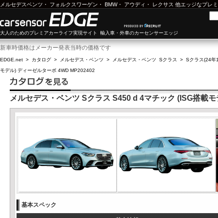
メルセデスベンツ
・
フォルクスワーゲン
・
BMW
・
アウディ
・
レクサス
他エッジなプレミ
大人のためのプレミアカーライフ実現サイト 輸入車・外車のカーセンサーエッジ
新車時価格はメーカー発表当時の価格です
EDGE.net
>
カタログ
>
メルセデス・ベンツ
>
メルセデス・ベンツ Sクラス
>
Sクラス(24年1
モデル) ディーゼルターボ 4WD MP202402
メルセデス・ベンツ Sクラス S450 d 4マチック (ISG搭載モ
基本スペック