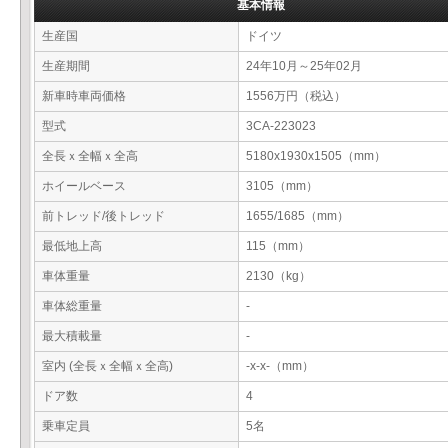
基本情報
生産国
ドイツ
生産期間
24年10月～25年02月
新車時車両価格
1556万円（税込）
型式
3CA-223023
全長ｘ全幅ｘ全高
5180x1930x1505（mm）
ホイールベース
3105（mm）
前トレッド/後トレッド
1655/1685（mm）
最低地上高
115（mm）
車体重量
2130（kg）
車体総重量
-
最大積載量
-
室内 (全長ｘ全幅ｘ全高)
-x-x-（mm）
ドア数
4
乗車定員
5名