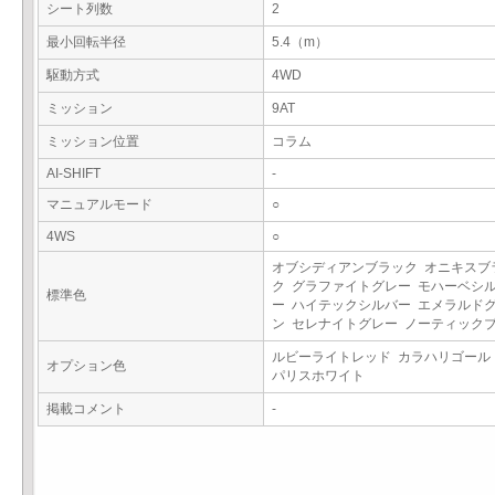
シート列数
2
最小回転半径
5.4（m）
駆動方式
4WD
ミッション
9AT
ミッション位置
コラム
AI-SHIFT
-
マニュアルモード
○
4WS
○
オブシディアンブラック オニキスブ
ク グラファイトグレー モハーベシ
標準色
ー ハイテックシルバー エメラルド
ン セレナイトグレー ノーティック
ルビーライトレッド カラハリゴール
オプション色
パリスホワイト
掲載コメント
-