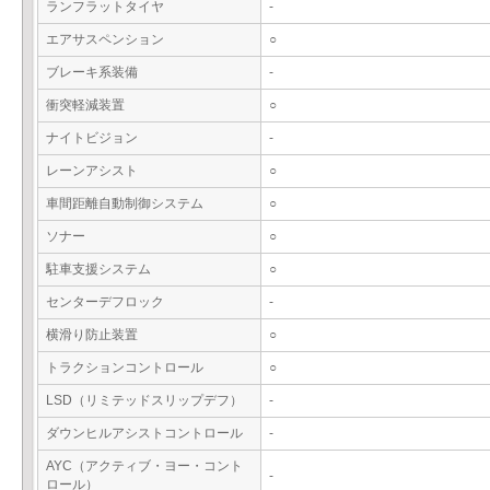
ランフラットタイヤ
-
エアサスペンション
○
ブレーキ系装備
-
衝突軽減装置
○
ナイトビジョン
-
レーンアシスト
○
車間距離自動制御システム
○
ソナー
○
駐車支援システム
○
センターデフロック
-
横滑り防止装置
○
トラクションコントロール
○
LSD（リミテッドスリップデフ）
-
ダウンヒルアシストコントロール
-
AYC（アクティブ・ヨー・コント
-
ロール）