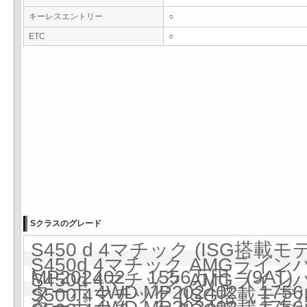
キーレスエントリー
○
ETC
○
Sクラスのグレード
S450 d 4マチック (ISG搭載
S450d 4マチック AMGライ
MP202402 1556万円 (9AT)
S450d 4マチック AMGライ
ターボ 4WD MP202402 1756
S500 4マチック (ISG搭載モデル)