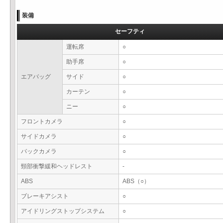
装備
セーフティ
運転席
○
助手席
○
エアバッグ
サイド
○
カーテン
○
ニー
○
フロントカメラ
○
サイドカメラ
○
バックカメラ
○
頸部衝撃緩和ヘッドレスト
-
ABS
ABS（○）
ブレーキアシスト
○
アイドリングストップシステム
○