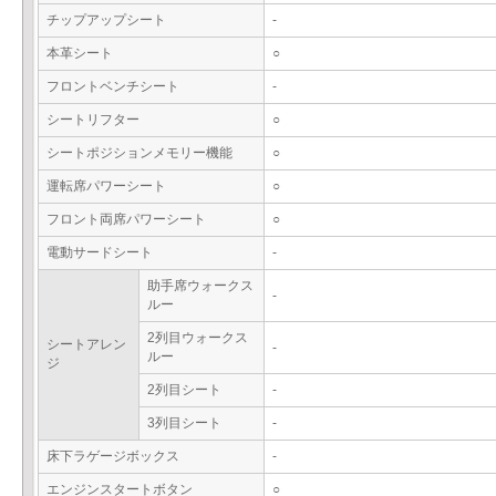
チップアップシート
-
本革シート
○
フロントベンチシート
-
シートリフター
○
シートポジションメモリー機能
○
運転席パワーシート
○
フロント両席パワーシート
○
電動サードシート
-
助手席ウォークス
-
ルー
2列目ウォークス
シートアレン
-
ルー
ジ
2列目シート
-
3列目シート
-
床下ラゲージボックス
-
エンジンスタートボタン
○