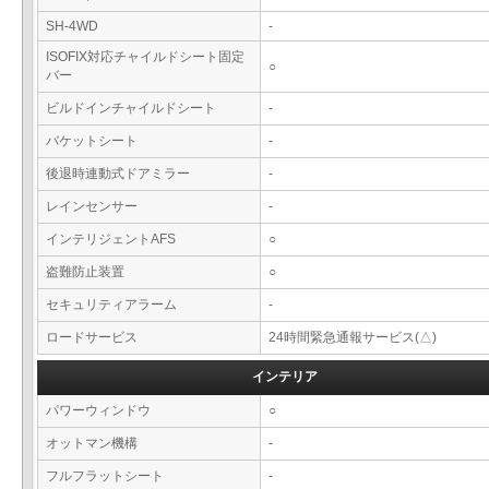
SH-4WD
-
ISOFIX対応チャイルドシート固定
○
バー
ビルドインチャイルドシート
-
バケットシート
-
後退時連動式ドアミラー
-
レインセンサー
-
インテリジェントAFS
○
盗難防止装置
○
セキュリティアラーム
-
ロードサービス
24時間緊急通報サービス(△)
インテリア
パワーウィンドウ
○
オットマン機構
-
フルフラットシート
-