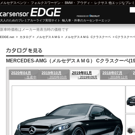
メルセデスベンツ
・
フォルクスワーゲン
・
BMW
・
アウディ
・
レクサス
他エッジなプレミ
大人のためのプレミアカーライフ実現サイト 輸入車・外車のカーセンサーエッジ
新車時価格はメーカー発表当時の価格です
EDGE.net
>
カタログ
>
メルセデスＡＭＧ
>
メルセデスＡＭＧ Cクラスクーペ
>
Cクラスクーペ(
MERCEDES-AMG（メルセデスＡＭＧ） Cクラスクーペ(19年
2020年04月
2019年10月
2019年01月
2018年07月
- 生産中
- 2020年03月
- 2019年09月
- 2018年12月