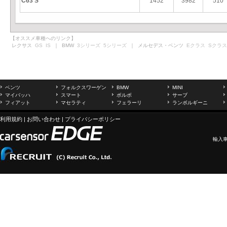
C63 S
1452
3982
510
【オススメ車種へのリンク】
レクサス
GS
IS
｜ BMW
3シリーズ
5シリーズ
｜ メルセデス・ベンツ
Eクラス
Sクラス
ベンツ
フォルクスワーゲン
BMW
MINI
マイバッハ
スマート
ボルボ
サーブ
フィアット
マセラティ
フェラーリ
ランボルギーニ
利用規約
|
お問い合わせ
|
プライバシーポリシー
輸入