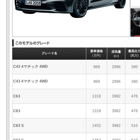
新車価格
最高出
排気量
グレード名
（万円）
(馬力)
(cc)
C43 4マチック 4WD
969
2996
390
C43 4マチック 4WD
969
2996
390
C63
1318
3982
476
C63
1318
3982
476
C63 S
1452
3982
510