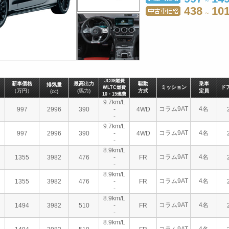
～
438
10
～
JC08燃費
新車価格
最高出力
駆動
乗車
排気量
ミッション
ド
WLTC燃費
（万円）
(馬力)
方式
定員
(cc)
10・15燃費
9.7km/L
コラム9AT
4名
997
2996
390
-
4WD
-
9.7km/L
コラム9AT
4名
997
2996
390
-
4WD
-
8.9km/L
コラム9AT
4名
1355
3982
476
-
FR
-
8.9km/L
コラム9AT
4名
1355
3982
476
-
FR
-
8.9km/L
コラム9AT
4名
1494
3982
510
-
FR
-
8.9km/L