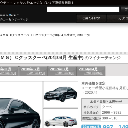
ウディ
・
レクサス
他エッジなプレミア車情報満載！
プ
Car Search
カタ
車のカーセンサーエッジ
ＡＭＧ Cクラスクーペ
>
Cクラスクーペ(20年04月-生産中) のMC一覧
ＭＧ） Cクラスクーペ(20年04月-生産中)
のマイナーチェンジ
9年01月
2018年07月
2017年07月
2016年04月
 2019年09月
- 2018年12月
- 2018年06月
- 2017年06月
車両価格を改定
メーカー希望小売価格を見直
（2020.4）
クーペ
2996～3982
390～510
997
14