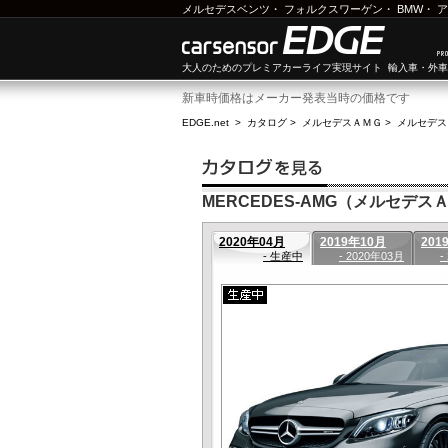
メルセデスベンツ
・
フォルクスワーゲン
・
BMW
・
ア
大人のためのプレミアカーライフ実現サイト 輸入車・外
新車時価格はメーカー発表当時の価格です
EDGE.net
>
カタログ
>
メルセデスＡＭＧ
>
メルセデス
MERCEDES-AMG（メルセデスＡ
2020年04月
2019年10月
201
- 生産中
- 2020年03月
-