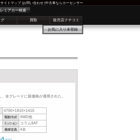
サイトマップ
|
お問い合わせ
|
中古車ならカーセンサー
レミアカー検索
ログ
買取
販売店クチコミ
お気に入り
未登録
し、全グレードに新価格が適用された。
4700×1810×1410
4WD他
コラム9AT
4名
94