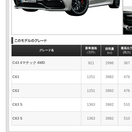
新車価格
最高出
排気量
グレード名
（万円）
(馬力)
(cc)
C43 4マチック 4WD
921
2996
367
C63
1251
3982
476
C63
1251
3982
476
C63 S
1363
3982
510
C63 S
1363
3982
510