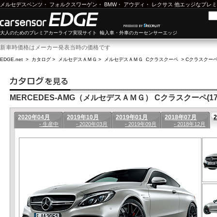
メルセデスベンツ
・
フォルクスワーゲン
・
BMW
・
アウディ
・
レクサス
他エッジなプレミ
大人のためのプレミアカーライフ実現サイト 輸入車・外車のカーセンサーエッジ
新車時価格はメーカー発表当時の価格です
EDGE.net
>
カタログ
>
メルセデスＡＭＧ
>
メルセデスＡＭＧ Cクラスクーペ
>
Cクラスクーペ(
MERCEDES-AMG（メルセデスＡＭＧ） Cクラスクーペ(17年
2020年04月
2019年10月
2019年01月
2018年07月
- 生産中
- 2020年03月
- 2019年09月
- 2018年12月