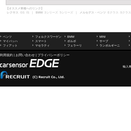
【オススメ車種へのリンク】
レクサス
GS
IS
｜ BMW
3シリーズ
5シリーズ
｜ メルセデス・ベンツ
Eクラス
Sクラス
ベンツ
フォルクスワーゲン
BMW
MINI
マイバッハ
スマート
ボルボ
サーブ
フィアット
マセラティ
フェラーリ
ランボルギーニ
利用規約
|
お問い合わせ
|
プライバシーポリシー
輸入