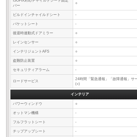
ISOFIX対応チャイルドシート固定
○
バー
ビルドインチャイルドシート
-
バケットシート
-
後退時連動式ドアミラー
○
レインセンサー
○
インテリジェントAFS
○
盗難防止装置
○
セキュリティアラーム
-
24時間「緊急通報」「故障通報」サ
ロードサービス
(○)
インテリア
パワーウィンドウ
○
オットマン機構
-
フルフラットシート
-
チップアップシート
-