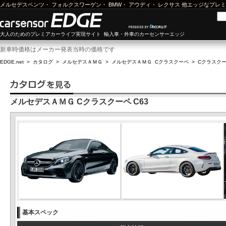
メルセデスベンツ
・
フォルクスワーゲン
・
BMW
・
アウディ
・
レクサス
他エッジなプレミ
大人のためのプレミアカーライフ実現サイト 輸入車・外車のカーセンサーエッジ
新車時価格はメーカー発表当時の価格です
EDGE.net
>
カタログ
>
メルセデスＡＭＧ
>
メルセデスＡＭＧ Cクラスクーペ
>
Cクラスクーペ
メルセデスＡＭＧ Cクラスクーペ C63
基本スペック