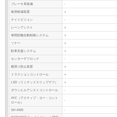
ブレーキ系装備
-
衝突軽減装置
○
ナイトビジョン
-
レーンアシスト
○
車間距離自動制御システム
○
ソナー
○
駐車支援システム
○
センターデフロック
-
横滑り防止装置
○
トラクションコントロール
○
LSD（リミテッドスリップデフ）
○
ダウンヒルアシストコントロール
-
AYC（アクティブ・ヨー・コント
-
ロール）
SH-4WD
-