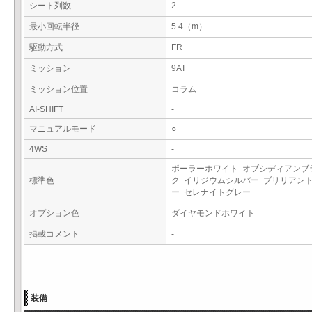
シート列数
2
最小回転半径
5.4（m）
駆動方式
FR
ミッション
9AT
ミッション位置
コラム
AI-SHIFT
-
マニュアルモード
○
4WS
-
ポーラーホワイト オブシディアンブ
標準色
ク イリジウムシルバー ブリリアン
ー セレナイトグレー
オプション色
ダイヤモンドホワイト
掲載コメント
-
装備