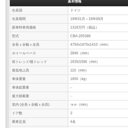
基本情報
生産国
ドイツ
生産期間
19年01月～19年09月
新車時車両価格
1318万円（税込）
型式
CBA-205386
全長ｘ全幅ｘ全高
4750x1875x1410（mm）
ホイールベース
2840（mm）
前トレッド/後トレッド
1635/1590（mm）
最低地上高
110（mm）
車体重量
1850（kg）
車体総重量
-
最大積載量
-
室内 (全長ｘ全幅ｘ全高)
-x-x-（mm）
ドア数
2
乗車定員
4名