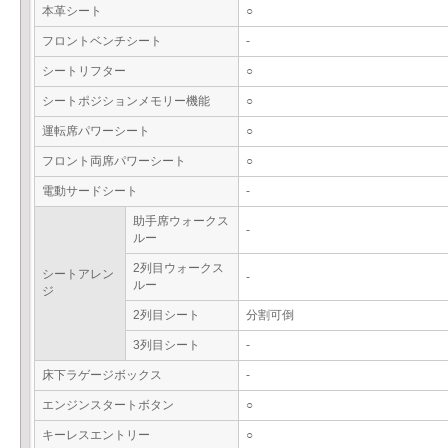
本革シート
○
フロントベンチシート
-
シートリフター
○
シートポジションメモリー機能
○
運転席パワーシート
○
フロント両席パワーシート
○
電動サードシート
-
助手席ウォークス
-
ルー
2列目ウォークス
シートアレン
-
ルー
ジ
2列目シート
分割可倒
3列目シート
-
床下ラゲージボックス
-
エンジンスタートボタン
○
キーレスエントリー
○