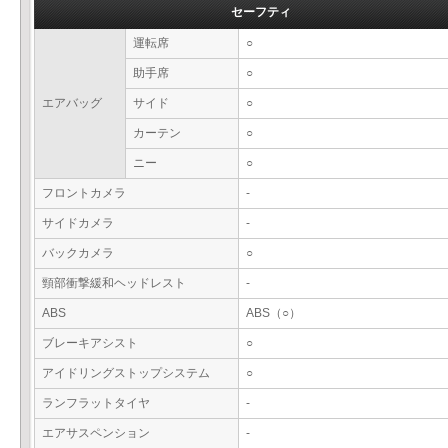
セーフティ
運転席
○
助手席
○
エアバッグ
サイド
○
カーテン
○
ニー
○
フロントカメラ
-
サイドカメラ
-
バックカメラ
○
頸部衝撃緩和ヘッドレスト
-
ABS
ABS（○）
ブレーキアシスト
○
アイドリングストップシステム
○
ランフラットタイヤ
-
エアサスペンション
-