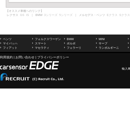
【オススメ車種へのリンク】
レクサス
GS
IS
｜ BMW
3シリーズ
5シリーズ
｜ メルセデス・ベンツ
Eクラス
Sクラス
ベンツ
フォルクスワーゲン
BMW
MINI
マイバッハ
スマート
ボルボ
サーブ
フィアット
マセラティ
フェラーリ
ランボルギーニ
利用規約
|
お問い合わせ
|
プライバシーポリシー
輸入