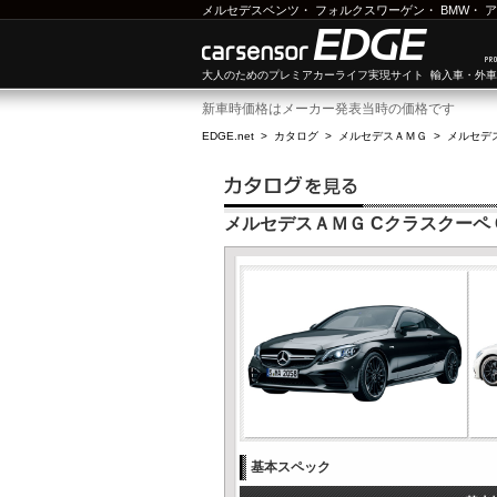
メルセデスベンツ
・
フォルクスワーゲン
・
BMW
・
ア
大人のためのプレミアカーライフ実現サイト 輸入車・外
新車時価格はメーカー発表当時の価格です
EDGE.net
>
カタログ
>
メルセデスＡＭＧ
>
メルセデ
メルセデスＡＭＧ Cクラスクーペ C
基本スペック