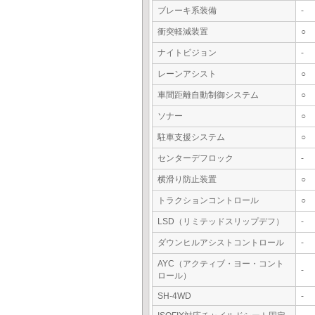
ブレーキ系装備
-
衝突軽減装置
○
ナイトビジョン
-
レーンアシスト
○
車間距離自動制御システム
○
ソナー
○
駐車支援システム
○
センターデフロック
-
横滑り防止装置
○
トラクションコントロール
○
LSD（リミテッドスリップデフ）
-
ダウンヒルアシストコントロール
-
AYC（アクティブ・ヨー・コント
-
ロール）
SH-4WD
-