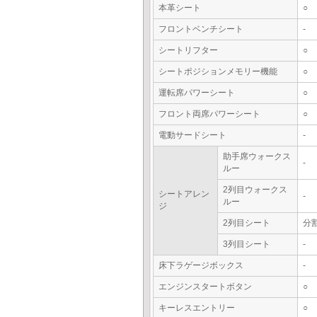
本革シート
○
フロントベンチシート
-
シートリフター
○
シートポジションメモリー機能
○
運転席パワーシート
○
フロント両席パワーシート
○
電動サードシート
-
助手席ウォークス
-
ルー
2列目ウォークス
シートアレン
-
ルー
ジ
2列目シート
分
3列目シート
-
床下ラゲージボックス
-
エンジンスタートボタン
○
キーレスエントリー
○