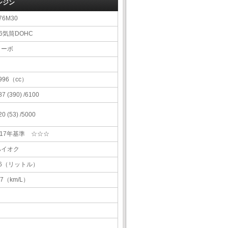
ンジン
76M30
6気筒DOHC
ターボ
996（cc）
87 (390) /6100
20 (53) /5000
H17年基準 ☆☆☆
ハイオク
66（リットル）
.7（km/L）