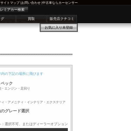
サイトマップ
|
お問い合わせ
|
中古車ならカーセンサー
レミアカー検索
ログ
買取
販売店クチコミ
お気に入り
未登録
ジ内の下記の場所に飛びます
スペック
能・エンジン・足回り
ティ・アメニティ・インテリア・エクステリア
他のグレード選択
-：選択不可、またはディーラーオプション