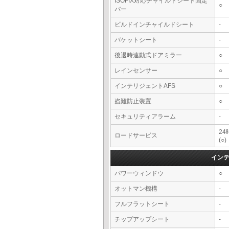
ISOFIX対応チャイルドシート固定
○
バー
ビルドインチャイルドシート
-
バケットシート
-
後退時連動式ドアミラー
○
レインセンサー
○
インテリジェントAFS
○
盗難防止装置
○
セキュリティアラーム
-
2
ロードサービス
(○)
イン
パワーウィンドウ
○
オットマン機構
-
フルフラットシート
-
チップアップシート
-