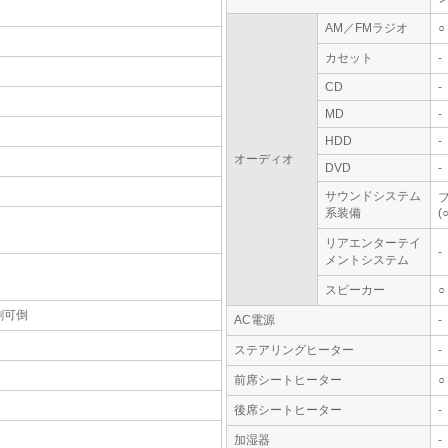
AM／FMラジオ
○
カセット
-
CD
-
MD
-
HDD
-
オーディオ
DVD
-
サウンドシステム
系装備
(○
リアエンターテイ
-
メントシステム
スピーカー
○
割可倒
AC電源
-
ステアリングヒーター
-
前席シートヒーター
○
後席シートヒーター
-
加湿器
-