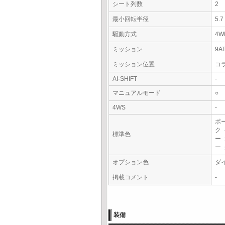
シート列数
2
最小回転半径
5.
駆動方式
4W
ミッション
9A
ミッション位置
コ
AI-SHIFT
-
マニュアルモード
○
4WS
-
ポ
ク
標準色
ー
ー
オプション色
ダ
掲載コメント
-
装備