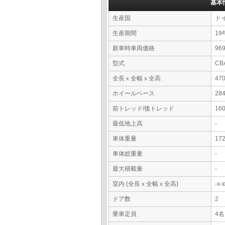
基本
生産国
ド
生産期間
19
新車時車両価格
9
型式
CB
全長ｘ全幅ｘ全高
47
ホイールベース
28
前トレッド/後トレッド
16
最低地上高
-
車体重量
17
車体総重量
-
最大積載量
-
室内 (全長ｘ全幅ｘ全高)
-x
ドア数
2
乗車定員
4名