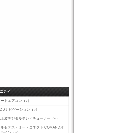
ニティ
オートエアコン（○）
HDDナビゲーション（○）
地上波デジタルテレビチューナー（○）
メルセデス・ミー・コネクト COMANDオ
ンライン（○）