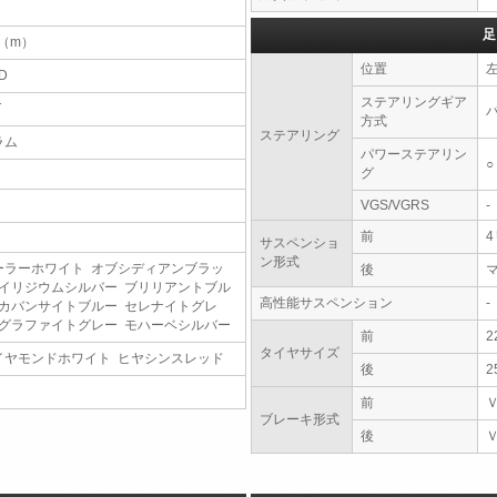
足
7（m）
位置
D
ステアリングギア
T
方式
ステアリング
ラム
パワーステアリン
○
グ
VGS/VGRS
-
前
サスペンショ
ン形式
ーラーホワイト オブシディアンブラッ
後
 イリジウムシルバー ブリリアントブル
高性能サスペンション
-
 カバンサイトブルー セレナイトグレ
 グラファイトグレー モハーベシルバー
前
2
タイヤサイズ
イヤモンドホワイト ヒヤシンスレッド
後
2
前
ブレーキ形式
後