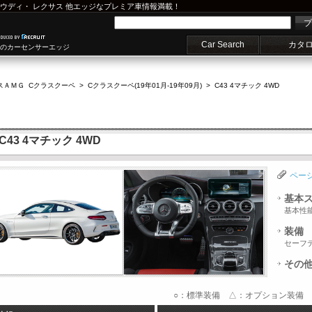
ウディ
・
レクサス
他エッジなプレミア車情報満載！
プ
Car Search
カタ
車のカーセンサーエッジ
スＡＭＧ Cクラスクーペ
>
Cクラスクーペ(19年01月-19年09月)
>
C43 4マチック 4WD
43 4マチック 4WD
ペー
基本
基本性
装備
セーフ
その
○：標準装備 △：オプション装備 