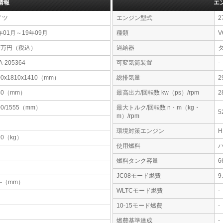
情報
エ
イツ
エンジン型式
2
年01月～19年09月
種類
V
69万円（税込）
過給器
A-205364
可変気筒装置
-
00x1810x1410（mm）
総排気量
2
40（mm）
最高出力/回転数 kw（ps）/rpm
2
00/1555（mm）
最大トルク/回転数 n・m（kg・
5
m）/rpm
環境対策エンジン
20（kg）
使用燃料
燃料タンク容量
JC08モード燃費
9
-x-（mm）
WLTCモード燃費
-
10-15モード燃費
-
燃費基準達成
-