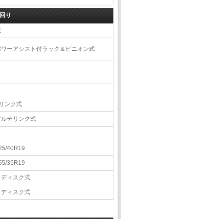
回り
左
パワーアシスト付ラック＆ピニオン式
4リンク式
マルチリンク式
25/40R19
55/35R19
Ｖディスク式
Ｖディスク式