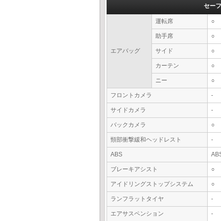
セー
運転席
○
助手席
○
エアバッグ
サイド
○
カーテン
○
ニー
○
フロントカメラ
-
サイドカメラ
-
バックカメラ
○
頸部衝撃緩和ヘッドレスト
-
ABS
AB
ブレーキアシスト
○
アイドリングストップシステム
○
ランフラットタイヤ
-
エアサスペンション
-