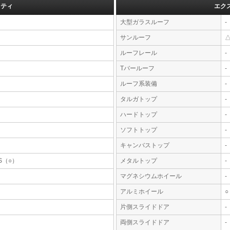
フティ
エク
大型ガラスルーフ
-
サンルーフ
ルーフレール
-
Tバールーフ
-
ルーフ系装備
-
タルガトップ
-
ハードトップ
-
ソフトトップ
-
キャンバストップ
-
S（○）
メタルトップ
-
マグネシウムホイール
-
アルミホイール
○
片側スライドドア
-
両側スライドドア
-