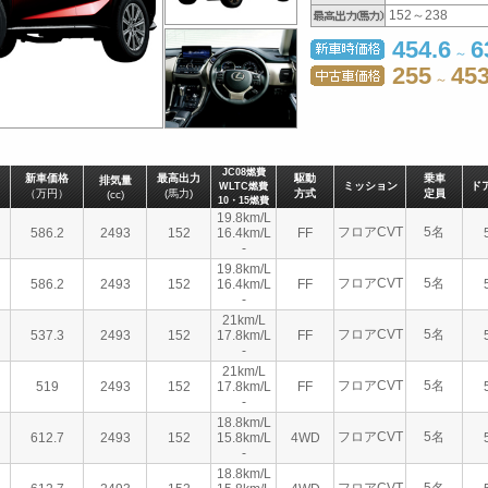
152～238
454.6
6
～
255
453
～
JC08燃費
新車価格
最高出力
駆動
乗車
排気量
ミッション
ド
WLTC燃費
（万円）
(馬力)
方式
定員
(cc)
10・15燃費
19.8km/L
フロアCVT
5名
586.2
2493
152
16.4km/L
FF
-
19.8km/L
フロアCVT
5名
586.2
2493
152
16.4km/L
FF
-
21km/L
フロアCVT
5名
537.3
2493
152
17.8km/L
FF
-
21km/L
フロアCVT
5名
519
2493
152
17.8km/L
FF
-
18.8km/L
フロアCVT
5名
612.7
2493
152
15.8km/L
4WD
-
18.8km/L