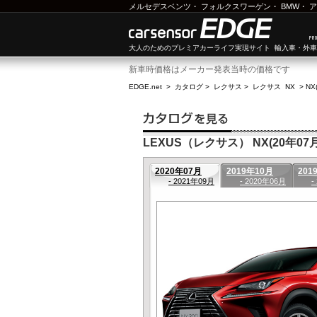
メルセデスベンツ
・
フォルクスワーゲン
・
BMW
・
ア
大人のためのプレミアカーライフ実現サイト 輸入車・外
新車時価格はメーカー発表当時の価格です
EDGE.net
>
カタログ
>
レクサス
>
レクサス NX
>
NX
LEXUS（レクサス） NX(20年07月
2020年07月
2019年10月
201
- 2021年09月
- 2020年06月
-