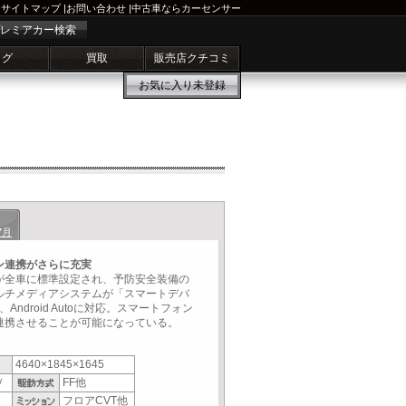
サイトマップ
|
お問い合わせ
|
中古車ならカーセンサー
レミアカー検索
ログ
買取
販売店クチコミ
お気に入り
未登録
7月
ン連携がさらに充実
が全車に標準設定され、予防安全装備の
ルチメディアシステムが「スマートデバ
y、Android Autoに対応。スマートフォン
に連携させることが可能になっている。
4640×1845×1645
Ｖ
FF他
フロアCVT他