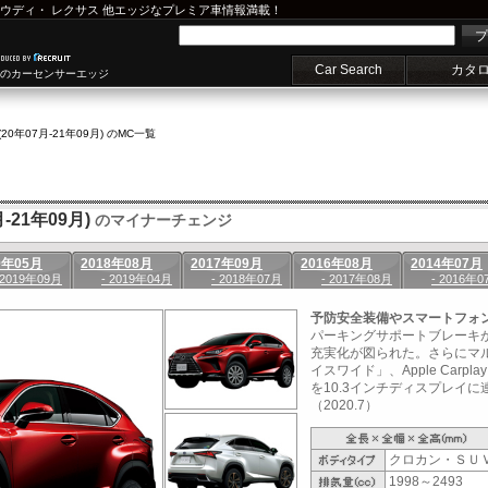
ウディ
・
レクサス
他エッジなプレミア車情報満載！
プ
Car Search
カタ
車のカーセンサーエッジ
(20年07月-21年09月) のMC一覧
-21年09月)
のマイナーチェンジ
9年05月
2018年08月
2017年09月
2016年08月
2014年07月
 2019年09月
- 2019年04月
- 2018年07月
- 2017年08月
- 2016年0
予防安全装備やスマートフォ
パーキングサポートブレーキ
充実化が図られた。さらにマ
イスワイド」、Apple Carpla
を10.3インチディスプレイ
（2020.7）
クロカン・ＳＵ
1998～2493