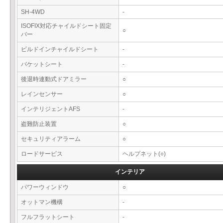
SH-4WD
-
ISOFIX対応チャイルドシート固定
○
バー
ビルドインチャイルドシート
-
バケットシート
-
後退時連動式ドアミラー
○
レインセンサー
○
インテリジェントAFS
-
盗難防止装置
○
セキュリティアラーム
○
ロードサービス
ヘルプネット(○)
インテリア
パワーウィンドウ
○
オットマン機構
-
フルフラットシート
-