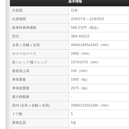
基本情報
生産国
日本
生産期間
20年07月～21年09月
新車時車両価格
568.3万円（税込）
型式
3BA-AGZ15
全長ｘ全幅ｘ全高
4640x1845x1645（mm）
ホイールベース
2660（mm）
前トレッド/後トレッド
1570/1570（mm）
最低地上高
165（mm）
車体重量
1800（kg）
車体総重量
2075（kg）
最大積載量
-
室内 (全長ｘ全幅ｘ全高)
2080x1520x1180（mm）
ドア数
5
乗車定員
5名