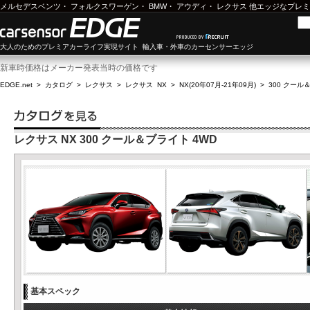
メルセデスベンツ
・
フォルクスワーゲン
・
BMW
・
アウディ
・
レクサス
他エッジなプレミ
大人のためのプレミアカーライフ実現サイト 輸入車・外車のカーセンサーエッジ
新車時価格はメーカー発表当時の価格です
EDGE.net
>
カタログ
>
レクサス
>
レクサス NX
>
NX(20年07月-21年09月)
>
300 クール
レクサス NX 300 クール＆ブライト 4WD
基本スペック