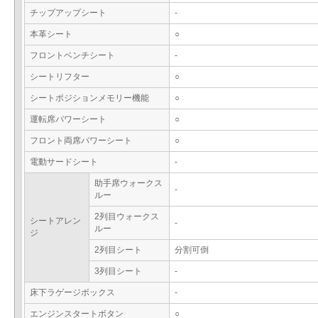
チップアップシート
-
本革シート
○
フロントベンチシート
-
シートリフター
○
シートポジションメモリー機能
○
運転席パワーシート
○
フロント両席パワーシート
○
電動サードシート
-
助手席ウォークス
-
ルー
2列目ウォークス
シートアレン
-
ルー
ジ
2列目シート
分割可倒
3列目シート
-
床下ラゲージボックス
-
エンジンスタートボタン
○