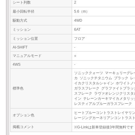
シート列数
2
最小回転半径
5.6（m）
駆動方式
4WD
ミッション
6AT
ミッション位置
フロア
AI-SHIFT
-
マニュアルモード
○
4WS
-
ソニッククォーツ マーキュリーグレ
カ ソニックチタニウム ブラック レ
イカクリスタルシャイン ホワイトノ
標準色
ガラスフレーク グラファイトブラッ
スフレーク ラヴァオレンジクリスタ
イン テレーンカーキマイカメタリッ
レスティアルブルーガラスフレーク
ヒートブルーコントラストレイヤリン
オプション色
レージングカーネリアンコントラス
掲載コメント
※G-Linkは新車登録後3年間無料です