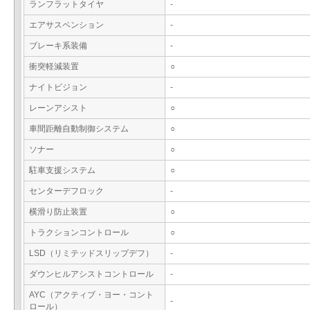
ランフラットタイヤ
-
エアサスペンション
-
ブレーキ系装備
-
衝突軽減装置
○
ナイトビジョン
-
レーンアシスト
○
車間距離自動制御システム
○
ソナー
○
駐車支援システム
○
センターデフロック
-
横滑り防止装置
○
トラクションコントロール
○
LSD（リミテッドスリップデフ）
-
ダウンヒルアシストコントロール
-
AYC（アクティブ・ヨー・コント
-
ロール）