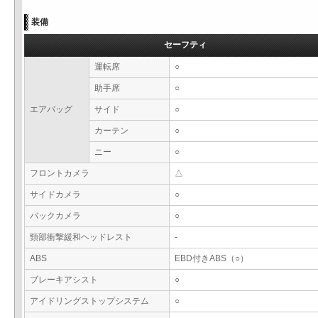
装備
セーフティ
運転席
○
助手席
○
エアバッグ
サイド
○
カーテン
○
ニー
○
フロントカメラ
△
サイドカメラ
○
バックカメラ
○
頸部衝撃緩和ヘッドレスト
-
ABS
EBD付きABS（○）
ブレーキアシスト
○
アイドリングストップシステム
○