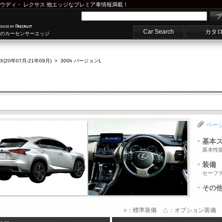
ウディ
・
レクサス
他エッジなプレミア車情報満載！
プ
Car Search
カタ
車のカーセンサーエッジ
X(20年07月-21年09月)
>
300h バージョンL
ペー
基本
基本性
装備
セーフ
その
○：標準装備 △：オプション装備 