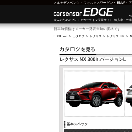
メルセデスベンツ
・
フォルクスワーゲン
・
BMW
・
ア
大人のためのプレミアカーライフ実現サイト 輸入車・外
新車時価格はメーカー発表当時の価格です
EDGE.net
>
カタログ
>
レクサス
>
レクサス NX
>
N
レクサス NX 300h バージョンL
基本スペック