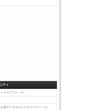
△
ニティ
オートエアコン（○）
地上波デジタルテレビチューナー（○）