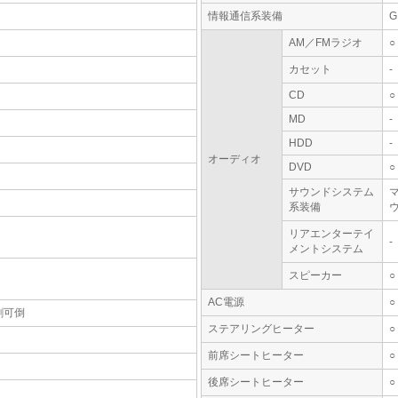
情報通信系装備
AM／FMラジオ
○
カセット
-
CD
○
MD
-
HDD
-
オーディオ
DVD
○
サウンドシステム
系装備
リアエンターテイ
-
メントシステム
スピーカー
○
AC電源
○
割可倒
ステアリングヒーター
○
前席シートヒーター
○
後席シートヒーター
○