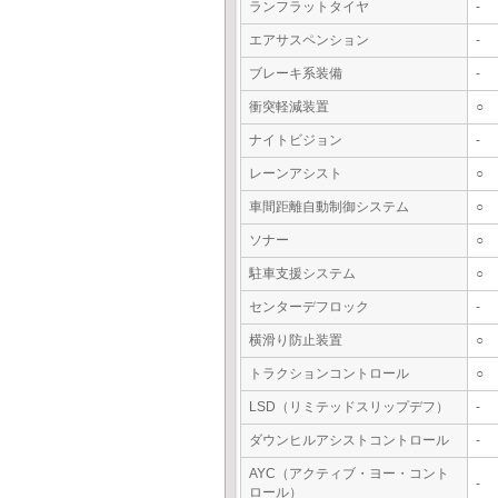
ランフラットタイヤ
-
エアサスペンション
-
ブレーキ系装備
-
衝突軽減装置
○
ナイトビジョン
-
レーンアシスト
○
車間距離自動制御システム
○
ソナー
○
駐車支援システム
○
センターデフロック
-
横滑り防止装置
○
トラクションコントロール
○
LSD（リミテッドスリップデフ）
-
ダウンヒルアシストコントロール
-
AYC（アクティブ・ヨー・コント
-
ロール）