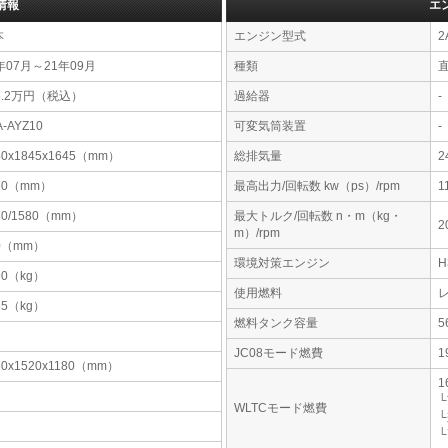
情報
エ
本
エンジン型式
2
年07月～21年09月
種類
6.2万円（税込）
過給器
-
A-AYZ10
可変気筒装置
-
40x1845x1645（mm）
総排気量
2
60（mm）
最高出力/回転数 kw（ps）/rpm
1
80/1580（mm）
最大トルク/回転数 n・m（kg・
2
m）/rpm
0（mm）
環境対策エンジン
90（kg）
使用燃料
65（kg）
燃料タンク容量
JC08モード燃費
1
80x1520x1180（mm）
1
└
WLTCモード燃費
└
└