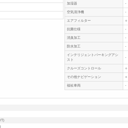
加湿器
-
空気清浄機
-
エアフィルター
○
抗菌仕様
-
消臭加工
-
防水加工
-
インテリジェントパーキングアシ
-
スト
クルーズコントロール
○
その他ナビゲーション
○
福祉車両
-
T)
)