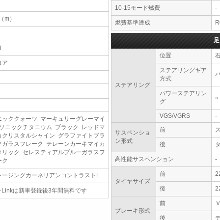
10-15モード燃費
-
7（m）
燃費基準達成
R
足
T
位置
ロア
ステアリングギア
方式
ステアリング
パワーステアリン
○
グ
VGS/VGRS
-
ニッククォーツ マーキュリーグレーマイ
 ソニックチタニウム ブラック レッドマ
前
サスペンショ
カクリスタルシャイン グラファイトブラ
ン形式
クガラスフレーク テレーンカーキマイカ
後
タリック セレスティアルブルーガラスフ
高性能サスペンション
-
ーク
前
2
レージングカーネリアンコントラストL
タイヤサイズ
後
2
-Linkは新車登録後3年間無料です
前
ブレーキ形式
後