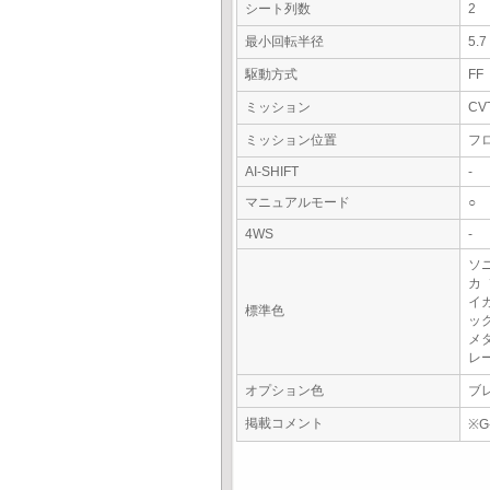
シート列数
2
最小回転半径
5.
駆動方式
FF
ミッション
CV
ミッション位置
フ
AI-SHIFT
-
マニュアルモード
○
4WS
-
ソ
カ
イ
標準色
ッ
メ
レ
オプション色
ブ
掲載コメント
※G