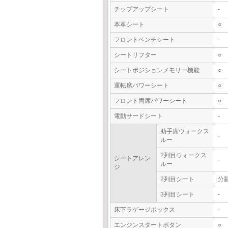
チップアップシート
-
本革シート
○
フロントベンチシート
-
シートリフター
○
シートポジションメモリー機能
○
運転席パワーシート
○
フロント両席パワーシート
○
電動サードシート
-
助手席ウォークス
-
ルー
2列目ウォークス
シートアレン
-
ルー
ジ
2列目シート
分
3列目シート
-
床下ラゲージボックス
-
エンジンスタートボタン
○