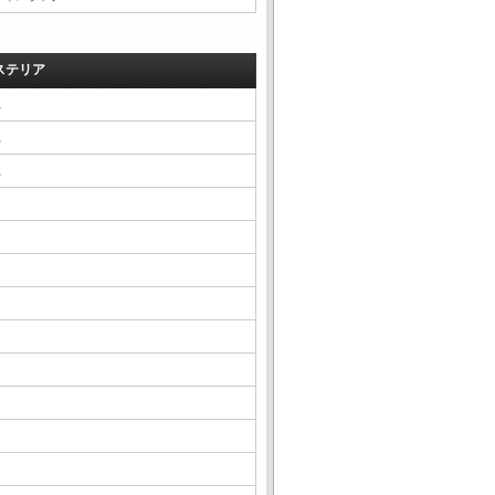
ステリア
△
△
△