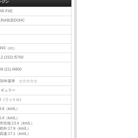
ンジン
AR-FXE
直列4気筒DOHC
493（cc）
12 (152) /5700
06 (21) /4800
H30年基準 ☆☆☆☆☆
レギュラー
56（リットル）
9.8（km/L）
6.4（km/L）
市街地:13.4（km/L）
郊外:17.9（km/L）
高速:17.1（km/L）