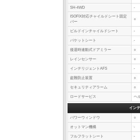
SH-4WD
-
ISOFIX対応チャイルドシート固定
○
バー
ビルドインチャイルドシート
-
バケットシート
-
後退時連動式ドアミラー
○
レインセンサー
○
インテリジェントAFS
-
盗難防止装置
○
セキュリティアラーム
○
ロードサービス
ヘル
イン
パワーウィンドウ
○
オットマン機構
-
フルフラットシート
-