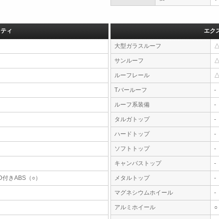
フティ
エク
大型ガラスルーフ
サンルーフ
ルーフレール
Tバールーフ
-
ルーフ系装備
-
タルガトップ
-
ハードトップ
-
ソフトトップ
-
キャンバストップ
-
D付きABS（○）
メタルトップ
-
マグネシウムホイール
-
アルミホイール
○