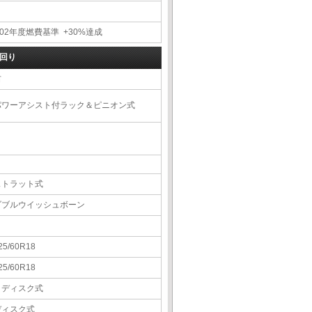
02年度燃費基準 +30%達成
回り
右
パワーアシスト付ラック＆ピニオン式
ストラット式
ダブルウイッシュボーン
25/60R18
25/60R18
Ｖディスク式
ディスク式