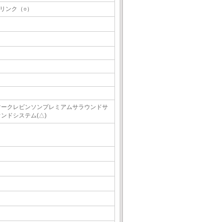
Gリンク（○）
マークレビンソンプレミアムサラウンドサ
ウンドシステム(△)