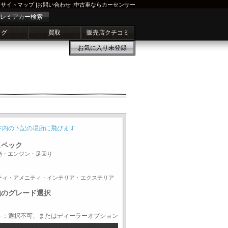
サイトマップ
|
お問い合わせ
|
中古車ならカーセンサー
レミアカー検索
ログ
買取
販売店クチコミ
お気に入り
未登録
ジ内の下記の場所に飛びます
スペック
能・エンジン・足回り
ティ・アメニティ・インテリア・エクステリア
他のグレード選択
-：選択不可、またはディーラーオプション