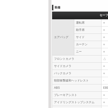
装備
セー
運転席
○
助手席
○
エアバッグ
サイド
○
カーテン
○
ニー
○
フロントカメラ
△
サイドカメラ
○
バックカメラ
○
頸部衝撃緩和ヘッドレスト
-
ABS
EB
ブレーキアシスト
○
アイドリングストップシステム
○