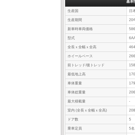
基本
生産国
日
生産期間
20
新車時車両価格
58
型式
6A
全長ｘ全幅ｘ全高
46
ホイールベース
26
前トレッド/後トレッド
15
最低地上高
17
車体重量
17
車体総重量
20
最大積載量
-
室内 (全長ｘ全幅ｘ全高)
20
ドア数
5
乗車定員
5名