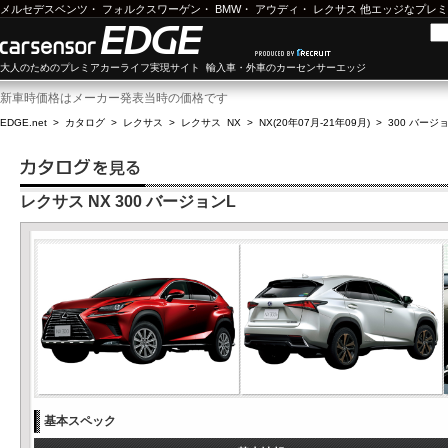
メルセデスベンツ
・
フォルクスワーゲン
・
BMW
・
アウディ
・
レクサス
他エッジなプレミ
大人のためのプレミアカーライフ実現サイト 輸入車・外車のカーセンサーエッジ
新車時価格はメーカー発表当時の価格です
EDGE.net
>
カタログ
>
レクサス
>
レクサス NX
>
NX(20年07月-21年09月)
>
300 バージ
レクサス NX 300 バージョンL
基本スペック