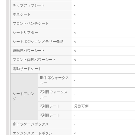
チップアップシート
-
本革シート
○
フロントベンチシート
-
シートリフター
○
シートポジションメモリー機能
○
運転席パワーシート
○
フロント両席パワーシート
○
電動サードシート
-
助手席ウォークス
-
ルー
2列目ウォークス
シートアレン
-
ルー
ジ
2列目シート
分割可倒
3列目シート
-
床下ラゲージボックス
-
エンジンスタートボタン
○