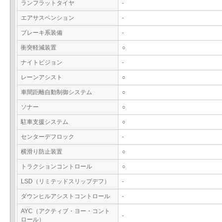
ランフラットタイヤ
-
エアサスペンション
-
ブレーキ系装備
-
衝突軽減装置
○
ナイトビジョン
-
レーンアシスト
○
車間距離自動制御システム
○
ソナー
○
駐車支援システム
○
センターデフロック
-
横滑り防止装置
○
トラクションコントロール
○
LSD（リミテッドスリップデフ）
-
ダウンヒルアシストコントロール
-
AYC（アクティブ・ヨー・コント
-
ロール）