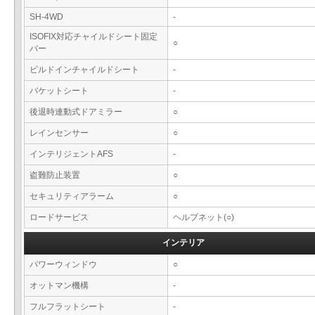
SH-4WD
-
ISOFIX対応チャイルドシート固定
○
バー
ビルドインチャイルドシート
-
バケットシート
-
後退時連動式ドアミラー
○
レインセンサー
○
インテリジェントAFS
-
盗難防止装置
○
セキュリティアラーム
○
ロードサービス
ヘルプネット(○)
インテリア
パワーウィンドウ
○
オットマン機構
-
フルフラットシート
-