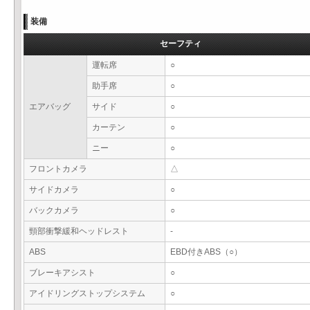
装備
セーフティ
運転席
○
助手席
○
エアバッグ
サイド
○
カーテン
○
ニー
○
フロントカメラ
△
サイドカメラ
○
バックカメラ
○
頸部衝撃緩和ヘッドレスト
-
ABS
EBD付きABS（○）
ブレーキアシスト
○
アイドリングストップシステム
○