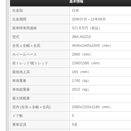
基本情報
生産国
日本
生産期間
20年07月～21年09月
新車時車両価格
521.8万円（税込）
型式
3BA-AGZ10
全長ｘ全幅ｘ全高
4640x1845x1645（mm）
ホイールベース
2660（mm）
前トレッド/後トレッド
1580/1580（mm）
最低地上高
165（mm）
車体重量
1740（kg）
車体総重量
2015（kg）
最大積載量
-
室内 (全長ｘ全幅ｘ全高)
2080x1520x1180（mm）
ドア数
5
乗車定員
5名