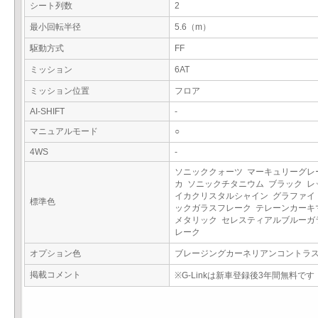
シート列数
2
最小回転半径
5.6（m）
駆動方式
FF
ミッション
6AT
ミッション位置
フロア
AI-SHIFT
-
マニュアルモード
○
4WS
-
ソニッククォーツ マーキュリーグレ
カ ソニックチタニウム ブラック レ
イカクリスタルシャイン グラファイ
標準色
ックガラスフレーク テレーンカーキ
メタリック セレスティアルブルーガ
レーク
オプション色
ブレージングカーネリアンコントラ
掲載コメント
※G-Linkは新車登録後3年間無料です