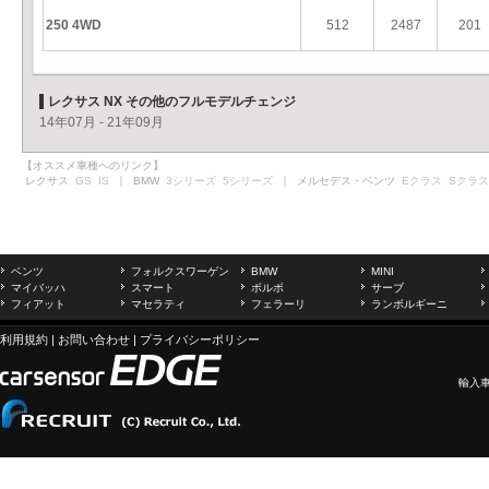
250 4WD
512
2487
201
レクサス NX その他のフルモデルチェンジ
14年07月 - 21年09月
【オススメ車種へのリンク】
レクサス
GS
IS
｜ BMW
3シリーズ
5シリーズ
｜ メルセデス・ベンツ
Eクラス
Sクラス
ベンツ
フォルクスワーゲン
BMW
MINI
マイバッハ
スマート
ボルボ
サーブ
フィアット
マセラティ
フェラーリ
ランボルギーニ
利用規約
|
お問い合わせ
|
プライバシーポリシー
輸入