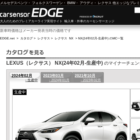
メルセデスベンツ
・
フォルクスワーゲン
・
BMW
・
アウディ
・
レクサス
他エッジなプレミ
大人のためのプレミアカーライフ実現サイト 輸入車・外車のカーセンサーエッジ
新車時価格はメーカー発表当時の価格です
EDGE.net
>
カタログ
>
レクサス
>
レクサス NX
>
NX(24年02月-生産中) のMC一覧
LEXUS（レクサス） NX(24年02月-生産中)
のマイナーチェン
2024年02月
2023年03月
2021年10月
- 生産中
- 2024年01月
- 2023年02月