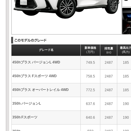
新車価格
最高出
排気量
グレード名
（万円）
(馬力)
(cc)
450hプラス バージョンL 4WD
749.5
2487
185
450hプラス Fスポーツ 4WD
758.5
2487
185
450hプラス オーバートレイル 4WD
772.5
2487
185
350h バージョンL
637.6
2487
190
350h Fスポーツ
640.6
2487
190