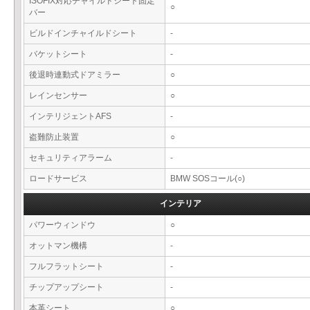
ISOFIX対応チャイルドシート固定
○
バー
ビルドインチャイルドシート
-
バケットシート
-
後退時連動式ドアミラー
○
レインセンサー
○
インテリジェントAFS
-
盗難防止装置
○
セキュリティアラーム
-
ロードサービス
BMW SOSコール(○)
インテリア
パワーウィンドウ
○
オットマン機構
-
フルフラットシート
-
チップアップシート
-
本革シート
○