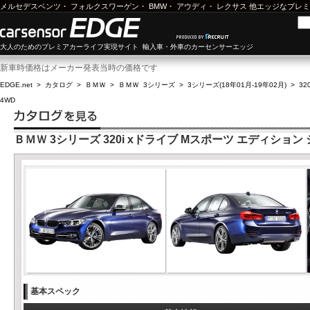
メルセデスベンツ
・
フォルクスワーゲン
・
BMW
・
アウディ
・
レクサス
他エッジなプレミ
大人のためのプレミアカーライフ実現サイト 輸入車・外車のカーセンサーエッジ
新車時価格はメーカー発表当時の価格です
EDGE.net
>
カタログ
>
ＢＭＷ
>
ＢＭＷ 3シリーズ
>
3シリーズ(18年01月-19年02月)
>
3
4WD
ＢＭＷ 3シリーズ 320i xドライブ Mスポーツ エディション 
基本スペック