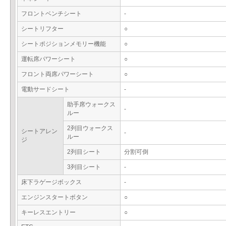
フロントベンチシート
-
シートリフター
○
シートポジションメモリー機能
○
運転席パワーシート
○
フロント両席パワーシート
○
電動サードシート
-
助手席ウォークス
-
ルー
2列目ウォークス
シートアレン
-
ルー
ジ
2列目シート
分割可倒
3列目シート
-
床下ラゲージボックス
-
エンジンスタートボタン
○
キーレスエントリー
○