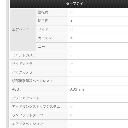
セーフティ
運転席
○
助手席
○
エアバッグ
サイド
○
カーテン
○
ニー
-
フロントカメラ
-
サイドカメラ
△
バックカメラ
○
頸部衝撃緩和ヘッドレスト
-
ABS
ABS（○）
ブレーキアシスト
-
アイドリングストップシステム
○
ランフラットタイヤ
○
エアサスペンション
-