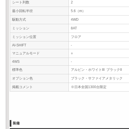
シート列数
2
最小回転半径
5.6（m）
駆動方式
4WD
ミッション
8AT
ミッション位置
フロア
AI-SHIFT
-
マニュアルモード
○
4WS
-
標準色
アルピン・ホワイトIII ブラックII
オプション色
ブラック・サファイアメタリック
掲載コメント
※日本全国1300台限定
装備