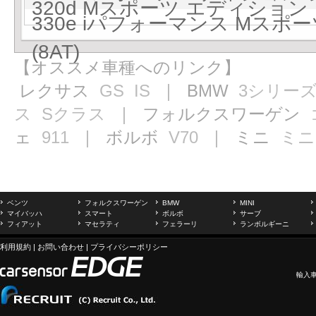
320d Mスポーツ エディション 
330e iパフォーマンス Mス
(8AT)
【オススメ車種へのリンク】
レクサス
GS
IS
｜ BMW
3シリー
ス
Sクラス
｜ フォルクスワーゲン
ェ
911
｜ ボルボ
V70
｜ ミニ
ミニ
ベンツ
フォルクスワーゲン
BMW
MINI
マイバッハ
スマート
ボルボ
サーブ
フィアット
マセラティ
フェラーリ
ランボルギーニ
利用規約
|
お問い合わせ
|
プライバシーポリシー
輸入