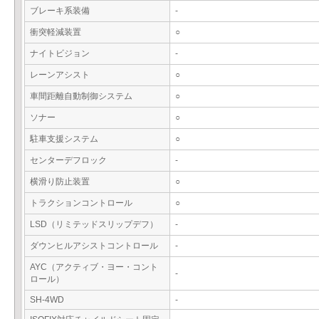
ブレーキ系装備
-
衝突軽減装置
○
ナイトビジョン
-
レーンアシスト
○
車間距離自動制御システム
○
ソナー
○
駐車支援システム
○
センターデフロック
-
横滑り防止装置
○
トラクションコントロール
○
LSD（リミテッドスリップデフ）
-
ダウンヒルアシストコントロール
-
AYC（アクティブ・ヨー・コント
-
ロール）
SH-4WD
-