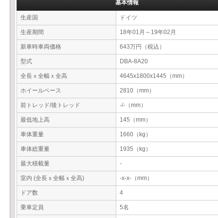
基本情報
生産国
ドイツ
生産期間
18年01月～19年02月
新車時車両価格
643万円（税込）
型式
DBA-8A20
全長ｘ全幅ｘ全高
4645x1800x1445（mm）
ホイールベース
2810（mm）
前トレッド/後トレッド
-/-（mm）
最低地上高
145（mm）
車体重量
1660（kg）
車体総重量
1935（kg）
最大積載量
-
室内 (全長ｘ全幅ｘ全高)
-x-x-（mm）
ドア数
4
乗車定員
5名