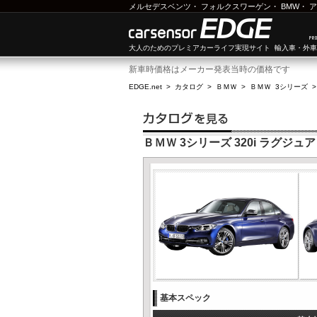
メルセデスベンツ
・
フォルクスワーゲン
・
BMW
・
ア
大人のためのプレミアカーライフ実現サイト 輸入車・外
新車時価格はメーカー発表当時の価格です
EDGE.net
>
カタログ
>
ＢＭＷ
>
ＢＭＷ 3シリーズ
ＢＭＷ 3シリーズ 320i ラグジュ
基本スペック