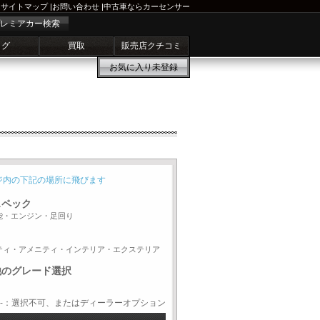
サイトマップ
|
お問い合わせ
|
中古車ならカーセンサー
レミアカー検索
ログ
買取
販売店クチコミ
お気に入り
未登録
ジ内の下記の場所に飛びます
スペック
能・エンジン・足回り
ティ・アメニティ・インテリア・エクステリア
他のグレード選択
-：選択不可、またはディーラーオプション