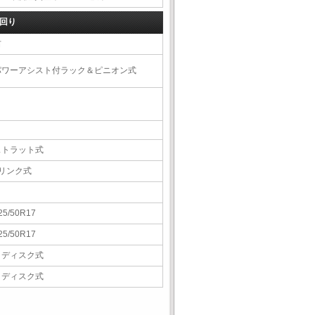
回り
右
パワーアシスト付ラック＆ピニオン式
ストラット式
5リンク式
25/50R17
25/50R17
Ｖディスク式
Ｖディスク式