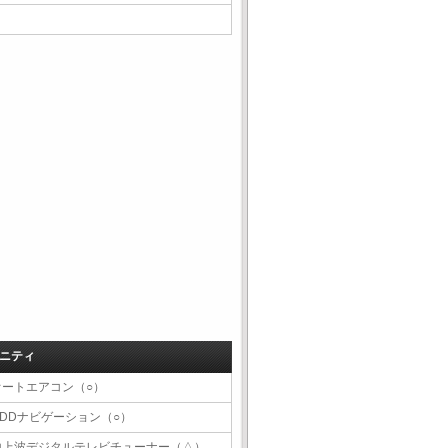
ニティ
オートエアコン（○）
HDDナビゲーション（○）
地上波デジタルテレビチューナー（△）