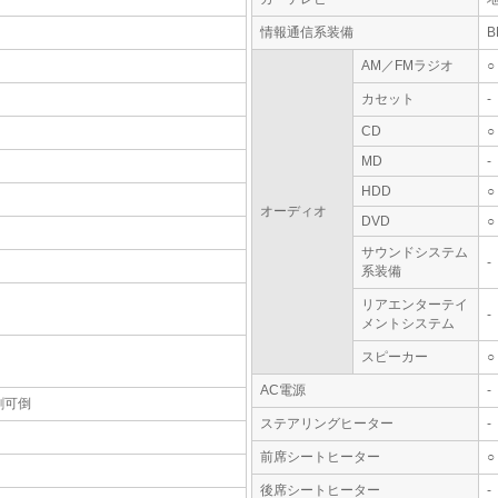
情報通信系装備
AM／FMラジオ
○
カセット
-
CD
○
MD
-
HDD
○
オーディオ
DVD
○
サウンドシステム
-
系装備
リアエンターテイ
-
メントシステム
スピーカー
○
AC電源
-
割可倒
ステアリングヒーター
-
前席シートヒーター
○
後席シートヒーター
-