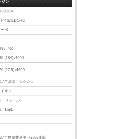
ンジン
48B20A
直列4気筒DOHC
ターボ
998（cc）
35 (184) /4600
70 (27.5) /4600
H17年基準 ☆☆☆☆
ハイオク
60（リットル）
6（km/L）
27年度燃費基準 +20%達成