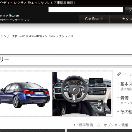
ウディ
・
レクサス
他エッジなプレミア車情報満載！
プ
Car Search
カタ
車のカーセンサーエッジ
>
3シリーズ(18年01月-19年02月)
>
320i ラグジュアリー
アリー
ペー
基本
基本性
装備
セーフ
その
○：標準装備 △：オプション装備 