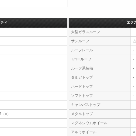
フティ
エク
大型ガラスルーフ
-
サンルーフ
ルーフレール
-
Tバールーフ
-
ルーフ系装備
-
タルガトップ
-
ハードトップ
-
ソフトトップ
-
キャンバストップ
-
S（○）
メタルトップ
-
マグネシウムホイール
-
アルミホイール
○