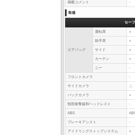
掲載コメント
-
装備
セー
運転席
○
助手席
○
エアバッグ
サイド
○
カーテン
○
ニー
-
フロントカメラ
-
サイドカメラ
△
バックカメラ
○
頸部衝撃緩和ヘッドレスト
-
ABS
AB
ブレーキアシスト
-
アイドリングストップシステム
○