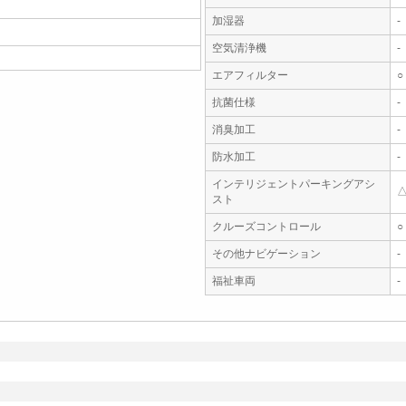
加湿器
-
空気清浄機
-
エアフィルター
○
抗菌仕様
-
消臭加工
-
防水加工
-
インテリジェントパーキングアシ
スト
クルーズコントロール
○
その他ナビゲーション
-
福祉車両
-