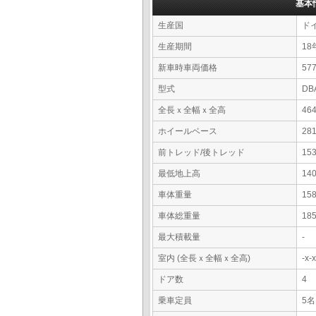
基本
生産国
ド
生産期間
18
新車時車両価格
5
型式
DB
全長ｘ全幅ｘ全高
46
ホイールベース
28
前トレッド/後トレッド
15
最低地上高
14
車体重量
15
車体総重量
18
最大積載量
-
室内 (全長ｘ全幅ｘ全高)
-x
ドア数
4
乗車定員
5名