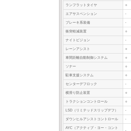
ランフラットタイヤ
○
エアサスペンション
-
ブレーキ系装備
-
衝突軽減装置
○
ナイトビジョン
-
レーンアシスト
○
車間距離自動制御システム
○
ソナー
○
駐車支援システム
○
センターデフロック
-
横滑り防止装置
○
トラクションコントロール
○
LSD（リミテッドスリップデフ）
-
ダウンヒルアシストコントロール
-
AYC（アクティブ・ヨー・コント
-