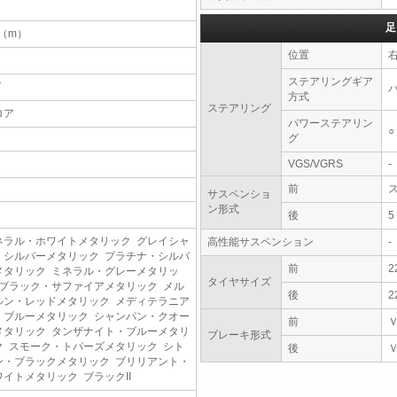
足
4（m）
位置
ステアリングギア
T
方式
ステアリング
ロア
パワーステアリン
○
グ
VGS/VGRS
-
前
サスペンショ
ン形式
後
ネラル・ホワイトメタリック グレイシャ
高性能サスペンション
-
・シルバーメタリック プラチナ・シルバ
前
2
メタリック ミネラル・グレーメタリッ
タイヤサイズ
 ブラック・サファイアメタリック メル
後
2
ルン・レッドメタリック メディテラニア
・ブルーメタリック シャンパン・クオー
前
メタリック タンザナイト・ブルーメタリ
ブレーキ形式
ク スモーク・トパーズメタリック シト
後
ン・ブラックメタリック ブリリアント・
ワイトメタリック ブラックII