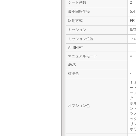
シート列数
2
最小回転半径
5.
駆動方式
FR
ミッション
8A
ミッション位置
フ
AI-SHIFT
-
マニュアルモード
○
4WS
-
標準色
-
ミ
ー
ー
ク
ボ
オプション色
ン
ツ
ッ
リ
ホ