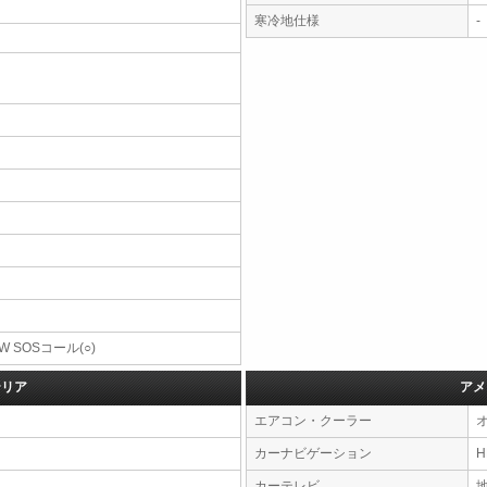
寒冷地仕様
-
W SOSコール(○)
テリア
アメ
エアコン・クーラー
カーナビゲーション
カーテレビ