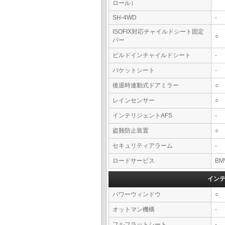
ロール）
SH-4WD
-
ISOFIX対応チャイルドシート固定
○
バー
ビルドインチャイルドシート
-
バケットシート
-
後退時連動式ドアミラー
○
レインセンサー
○
インテリジェントAFS
-
盗難防止装置
○
セキュリティアラーム
-
ロードサービス
BM
イン
パワーウィンドウ
○
オットマン機構
-
フルフラットシート
-