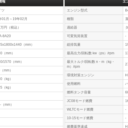
情報
エ
イツ
エンジン型式
B
年01月～19年02月
種類
77万円（税込）
過給器
A-8A20
可変気筒装置
-
45x1800x1440（mm）
総排気量
1
10（mm）
最高出力/回転数 kw（ps）/rpm
1
30/1570（mm）
最大トルク/回転数 n・m（kg・
2
m）/rpm
0（mm）
環境対策エンジン
80（kg）
使用燃料
55（kg）
燃料タンク容量
JC08モード燃費
1
-x-（mm）
WLTCモード燃費
-
10-15モード燃費
-
燃費基準達成
H