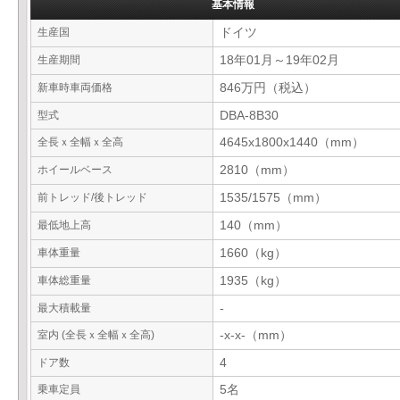
基本情報
生産国
ドイツ
生産期間
18年01月～19年02月
新車時車両価格
846万円（税込）
型式
DBA-8B30
全長ｘ全幅ｘ全高
4645x1800x1440（mm）
ホイールベース
2810（mm）
前トレッド/後トレッド
1535/1575（mm）
最低地上高
140（mm）
車体重量
1660（kg）
車体総重量
1935（kg）
最大積載量
-
室内 (全長ｘ全幅ｘ全高)
-x-x-（mm）
ドア数
4
乗車定員
5名