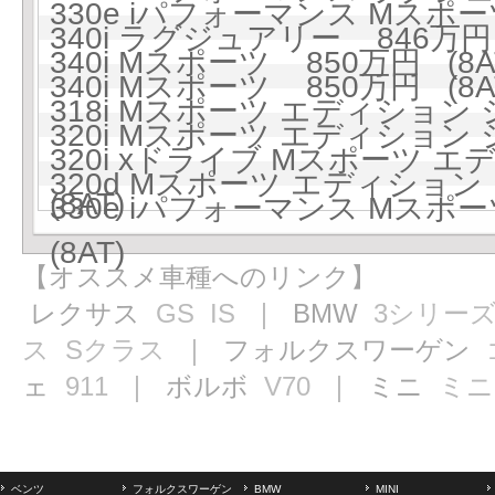
330e iパフォーマンス Mスポーツ
340i ラグジュアリー 846万円 
340i Mスポーツ 850万円 (8A
340i Mスポーツ 850万円 (8A
318i Mスポーツ エディション 
320i Mスポーツ エディション 
320i xドライブ Mスポーツ 
320d Mスポーツ エディション 
(8AT)
330e iパフォーマンス Mス
(8AT)
【オススメ車種へのリンク】
レクサス
GS
IS
｜ BMW
3シリー
ス
Sクラス
｜ フォルクスワーゲン
ェ
911
｜ ボルボ
V70
｜ ミニ
ミニ
ベンツ
フォルクスワーゲン
BMW
MINI