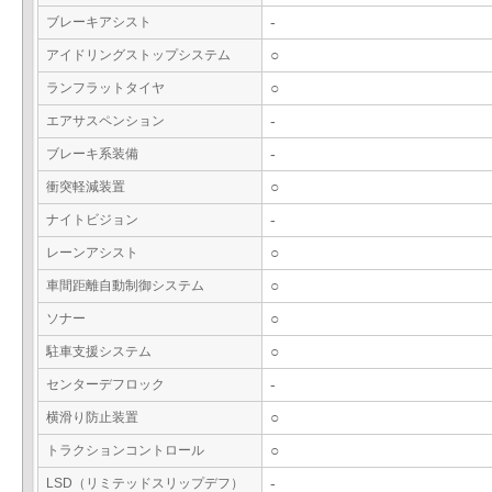
ブレーキアシスト
-
アイドリングストップシステム
○
ランフラットタイヤ
○
エアサスペンション
-
ブレーキ系装備
-
衝突軽減装置
○
ナイトビジョン
-
レーンアシスト
○
車間距離自動制御システム
○
ソナー
○
駐車支援システム
○
センターデフロック
-
横滑り防止装置
○
トラクションコントロール
○
LSD（リミテッドスリップデフ）
-