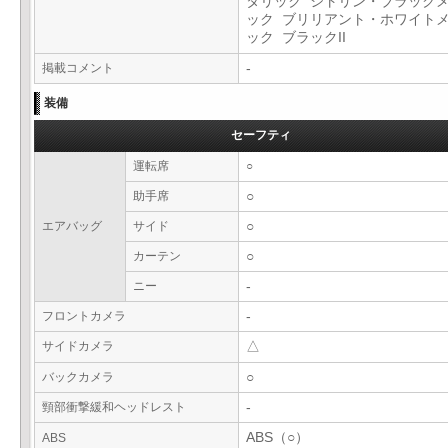
タリック シトリン・ブラック
ック ブリリアント・ホワイト
ック ブラックII
掲載コメント
-
装備
セーフティ
運転席
○
助手席
○
エアバッグ
サイド
○
カーテン
○
ニー
-
フロントカメラ
-
サイドカメラ
△
バックカメラ
○
頸部衝撃緩和ヘッドレスト
-
ABS（○）
ABS