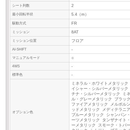
シート列数
2
最小回転半径
5.4（m）
駆動方式
FR
ミッション
8AT
ミッション位置
フロア
AI-SHIFT
-
マニュアルモード
○
4WS
-
標準色
-
ミネラル・ホワイトメタリック
イシャー・シルバーメタリック
チナ・シルバーメタリック ミ
ル・グレーメタリック ブラッ
ファイアメタリック メルボル
ッドメタリック メディテラニ
オプション色
ブルーメタリック シャンパン
ーツメタリック タンザナイト
ーメタリック スモーク・トパ