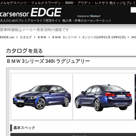
メルセデスベンツ
・
フォルクスワーゲン
・
BMW
・
アウディ
・
レクサス
他エッジなプレミ
大人のためのプレミアカーライフ実現サイト 輸入車・外車のカーセンサーエッジ
新車時価格はメーカー発表当時の価格です
EDGE.net
>
カタログ
>
ＢＭＷ
>
ＢＭＷ 3シリーズ
>
3シリーズ(18年01月-19年02月)
>
34
ＢＭＷ 3シリーズ 340i ラグジュアリー
基本スペック