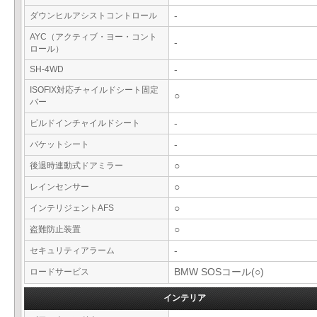
ダウンヒルアシストコントロール
-
AYC（アクティブ・ヨー・コント
-
ロール）
SH-4WD
-
ISOFIX対応チャイルドシート固定
○
バー
ビルドインチャイルドシート
-
バケットシート
-
後退時連動式ドアミラー
○
レインセンサー
○
インテリジェントAFS
○
盗難防止装置
○
セキュリティアラーム
-
ロードサービス
BMW SOSコール(○)
インテリア