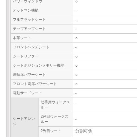
パワーウィンドウ
○
オットマン機構
-
フルフラットシート
-
チップアップシート
-
本革シート
○
フロントベンチシート
-
シートリフター
○
シートポジションメモリー機能
○
運転席パワーシート
○
フロント両席パワーシート
○
電動サードシート
-
助手席ウォークス
-
ルー
2列目ウォークス
シートアレン
-
ルー
ジ
2列目シート
分割可倒