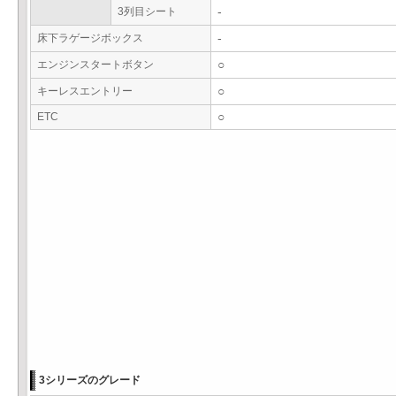
3列目シート
-
床下ラゲージボックス
-
エンジンスタートボタン
○
キーレスエントリー
○
ETC
○
3シリーズのグレード