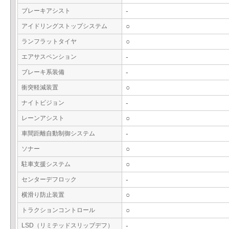
ブレーキアシスト
-
アイドリングストップシステム
○
ランフラットタイヤ
○
エアサスペンション
-
ブレーキ系装備
-
衝突軽減装置
○
ナイトビジョン
-
レーンアシスト
○
車間距離自動制御システム
-
ソナー
○
駐車支援システム
○
センターデフロック
-
横滑り防止装置
○
トラクションコントロール
○
LSD（リミテッドスリップデフ）
-