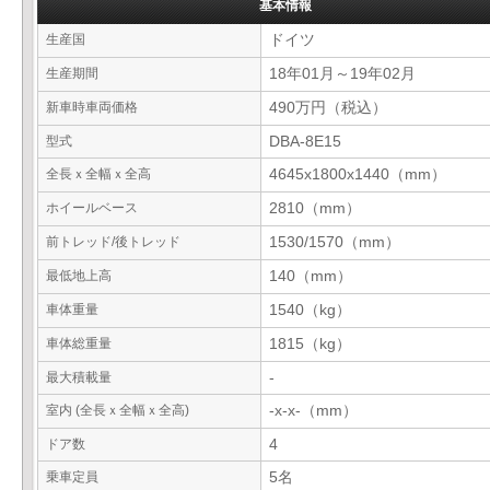
基本情報
生産国
ドイツ
生産期間
18年01月～19年02月
新車時車両価格
490万円（税込）
型式
DBA-8E15
全長ｘ全幅ｘ全高
4645x1800x1440（mm）
ホイールベース
2810（mm）
前トレッド/後トレッド
1530/1570（mm）
最低地上高
140（mm）
車体重量
1540（kg）
車体総重量
1815（kg）
最大積載量
-
室内 (全長ｘ全幅ｘ全高)
-x-x-（mm）
ドア数
4
乗車定員
5名