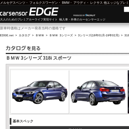
メルセデスベンツ
・
フォルクスワーゲン
・
BMW
・
アウディ
・
レクサス
他エッジなプレミ
大人のためのプレミアカーライフ実現サイト 輸入車・外車のカーセンサーエッジ
新車時価格はメーカー発表当時の価格です
EDGE.net
>
カタログ
>
ＢＭＷ
>
ＢＭＷ 3シリーズ
>
3シリーズ(18年01月-19年02月)
>
31
ＢＭＷ 3シリーズ 318i スポーツ
基本スペック