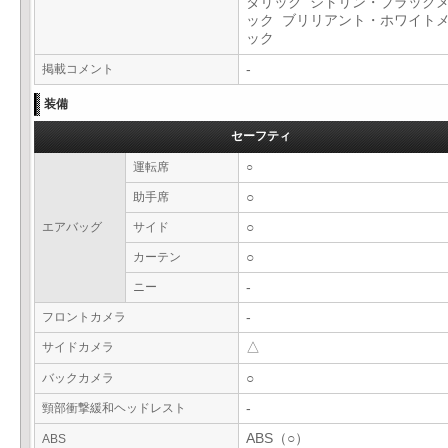
タリック シトリン・ブラック
ック ブリリアント・ホワイト
ック
掲載コメント
-
装備
セーフティ
運転席
○
助手席
○
エアバッグ
サイド
○
カーテン
○
ニー
-
フロントカメラ
-
サイドカメラ
△
バックカメラ
○
頸部衝撃緩和ヘッドレスト
-
ABS（○）
ABS