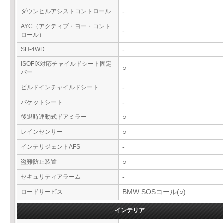
ダウンヒルアシストコントロール
-
AYC（アクティブ・ヨー・コント
-
ロール）
SH-4WD
-
ISOFIX対応チャイルドシート固定
○
バー
ビルドインチャイルドシート
-
バケットシート
-
後退時連動式ドアミラー
○
レインセンサー
○
インテリジェントAFS
-
盗難防止装置
○
セキュリティアラーム
-
ロードサービス
BMW SOSコール(○)
インテリア