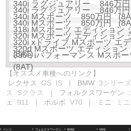
340i ラグジュアリー 846万円 
340i ラグジュアリー 846万円 
340i Mスポーツ 850万円 (8A
340i Mスポーツ 850万円 (8A
318i Mスポーツ エディション 
320i Mスポーツ エディション 
320i xドライブ Mスポーツ 
320d Mスポーツ エディション 
(8AT)
330e iパフォーマンス Mス
(8AT)
【オススメ車種へのリンク】
レクサス
GS
IS
｜ BMW
3シリー
ス
Sクラス
｜ フォルクスワーゲン
ェ
911
｜ ボルボ
V70
｜ ミニ
ミニ
ベンツ
フォルクスワーゲン
BMW
MINI