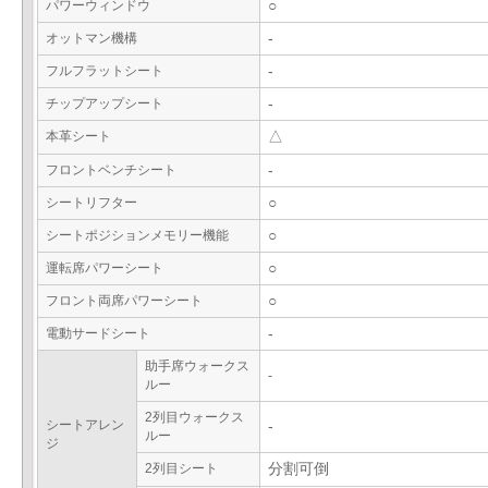
パワーウィンドウ
○
オットマン機構
-
フルフラットシート
-
チップアップシート
-
本革シート
△
フロントベンチシート
-
シートリフター
○
シートポジションメモリー機能
○
運転席パワーシート
○
フロント両席パワーシート
○
電動サードシート
-
助手席ウォークス
-
ルー
2列目ウォークス
シートアレン
-
ルー
ジ
2列目シート
分割可倒