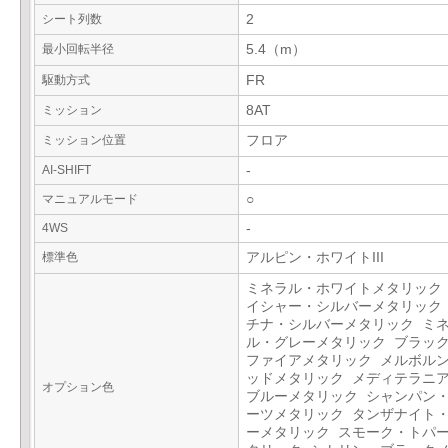
シート列数
2
最小回転半径
5.4（m）
駆動方式
FR
ミッション
8AT
ミッション位置
フロア
AI-SHIFT
-
マニュアルモード
○
4WS
-
標準色
アルピン・ホワイトIII
ミネラル・ホワイトメタリック
イシャー・シルバーメタリック
チナ・シルバーメタリック ミ
ル・グレーメタリック ブラッ
ファイアメタリック メルボル
ッドメタリック メディテラニ
オプション色
ブルーメタリック シャンパン
ーツメタリック タンザナイト
ーメタリック スモーク・トパ