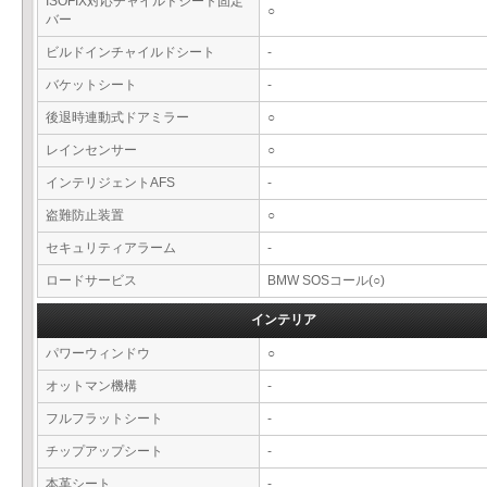
ISOFIX対応チャイルドシート固定
○
バー
ビルドインチャイルドシート
-
バケットシート
-
後退時連動式ドアミラー
○
レインセンサー
○
インテリジェントAFS
-
盗難防止装置
○
セキュリティアラーム
-
ロードサービス
BMW SOSコール(○)
インテリア
パワーウィンドウ
○
オットマン機構
-
フルフラットシート
-
チップアップシート
-
本革シート
-