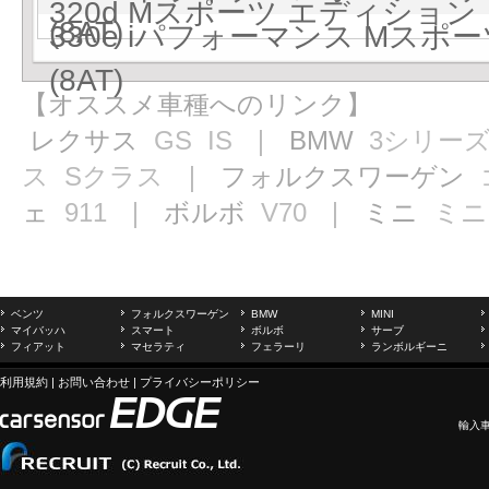
320d Mスポーツ エディション 
(8AT)
330e iパフォーマンス Mス
(8AT)
【オススメ車種へのリンク】
レクサス
GS
IS
｜ BMW
3シリー
ス
Sクラス
｜ フォルクスワーゲン
ェ
911
｜ ボルボ
V70
｜ ミニ
ミニ
ベンツ
フォルクスワーゲン
BMW
MINI
マイバッハ
スマート
ボルボ
サーブ
フィアット
マセラティ
フェラーリ
ランボルギーニ
利用規約
|
お問い合わせ
|
プライバシーポリシー
輸入