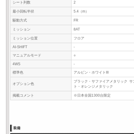
シート列数
2
最小回転半径
5.4（m）
駆動方式
FR
ミッション
8AT
ミッション位置
フロア
AI-SHIFT
-
マニュアルモード
○
4WS
-
標準色
アルピン・ホワイトIII
ブラック・サファイアメタリック サ
オプション色
ト・オレンジメタリック
掲載コメント
※日本全国1300台限定
装備