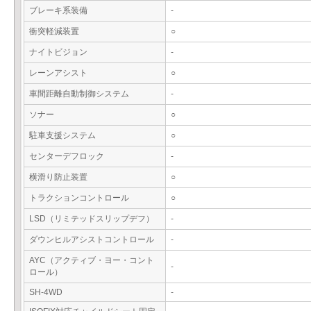
ブレーキ系装備
-
衝突軽減装置
○
ナイトビジョン
-
レーンアシスト
○
車間距離自動制御システム
-
ソナー
○
駐車支援システム
○
センターデフロック
-
横滑り防止装置
○
トラクションコントロール
○
LSD（リミテッドスリップデフ）
-
ダウンヒルアシストコントロール
-
AYC（アクティブ・ヨー・コント
-
ロール）
SH-4WD
-