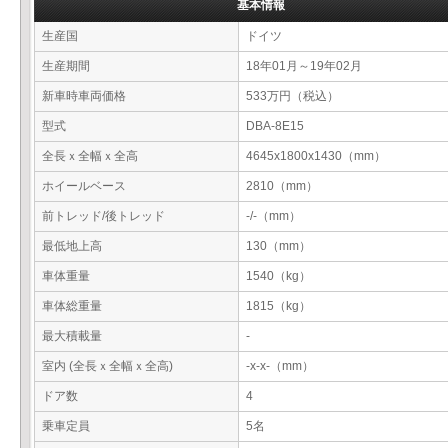
基本情報
生産国
ドイツ
生産期間
18年01月～19年02月
新車時車両価格
533万円（税込）
型式
DBA-8E15
全長ｘ全幅ｘ全高
4645x1800x1430（mm）
ホイールベース
2810（mm）
前トレッド/後トレッド
-/-（mm）
最低地上高
130（mm）
車体重量
1540（kg）
車体総重量
1815（kg）
最大積載量
-
室内 (全長ｘ全幅ｘ全高)
-x-x-（mm）
ドア数
4
乗車定員
5名