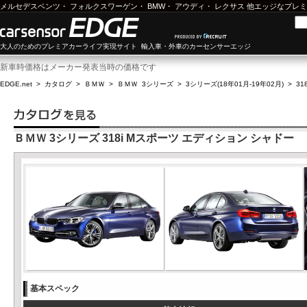
メルセデスベンツ
・
フォルクスワーゲン
・
BMW
・
アウディ
・
レクサス
他エッジなプレミ
大人のためのプレミアカーライフ実現サイト 輸入車・外車のカーセンサーエッジ
新車時価格はメーカー発表当時の価格です
EDGE.net
>
カタログ
>
ＢＭＷ
>
ＢＭＷ 3シリーズ
>
3シリーズ(18年01月-19年02月)
>
3
ＢＭＷ 3シリーズ 318i Mスポーツ エディション シャドー
基本スペック