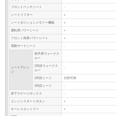
フロントベンチシート
-
シートリフター
○
シートポジションメモリー機能
○
運転席パワーシート
○
フロント両席パワーシート
○
電動サードシート
-
助手席ウォークス
-
ルー
2列目ウォークス
シートアレン
-
ルー
ジ
2列目シート
分割可倒
3列目シート
-
床下ラゲージボックス
-
エンジンスタートボタン
○
キーレスエントリー
○