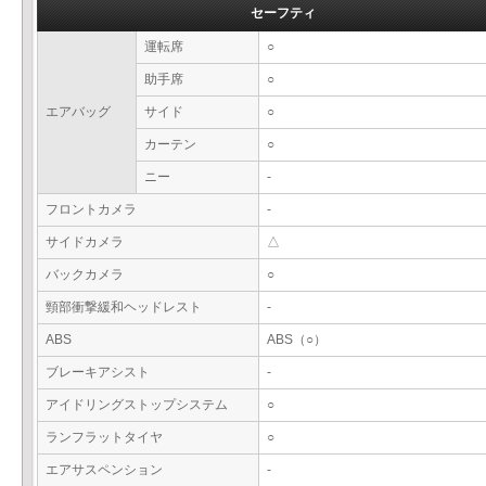
セーフティ
運転席
○
助手席
○
エアバッグ
サイド
○
カーテン
○
ニー
-
フロントカメラ
-
サイドカメラ
△
バックカメラ
○
頸部衝撃緩和ヘッドレスト
-
ABS
ABS（○）
ブレーキアシスト
-
アイドリングストップシステム
○
ランフラットタイヤ
○
エアサスペンション
-