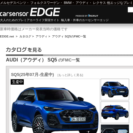
メルセデスベンツ
・
フォルクスワーゲン
・
BMW
・
アウディ
・
レクサス
他エッジなプレミ
大人のためのプレミアカーライフ実現サイト 輸入車・外車のカーセンサーエッジ
新車時価格はメーカー発表当時の価格です
EDGE.net
>
カタログ
>
アウディ
>
アウディ SQ5
のFMC一覧
AUDI（アウディ） SQ5
のFMC一覧
SQ5(25年07月-生産中)
[もっと詳しく見る]