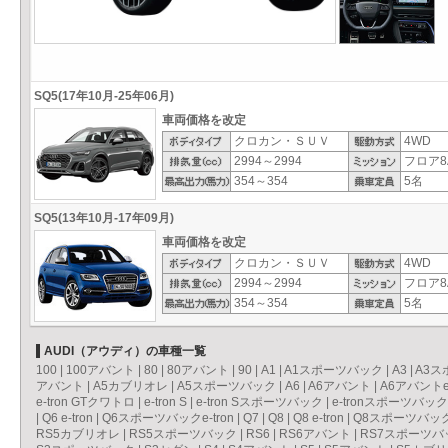
SQ5(17年10月-25年06月)
車両価格を改定
クロカン・ＳＵＶ
4WD
2994～2994
フロア8
354～354
5名
SQ5(13年10月-17年09月)
車両価格を改定
クロカン・ＳＵＶ
4WD
2994～2994
フロア8
354～354
5名
AUDI（アウディ）の車種一覧
100
|
100アバント
|
80
|
80アバント
|
90
|
A1
|
A1スポーツバック
|
A3
|
A3ス
アバント
|
A5カブリオレ
|
A5スポーツバック
|
A6
|
A6アバント
|
A6アバントe-
e-tron GTクワトロ
|
e-tron S
|
e-tron Sスポーツバック
|
e-tronスポーツバック
|
Q6 e-tron
|
Q6スポーツバックe-tron
|
Q7
|
Q8
|
Q8 e-tron
|
Q8スポーツバックe
RS5カブリオレ
|
RS5スポーツバック
|
RS6
|
RS6アバント
|
RS7スポーツバ