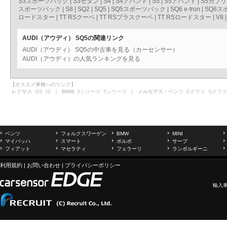
S3スポーツバック
|
S3セダン
|
S4
|
S4アバント
|
S5
|
S5アバント
|
S5カブ
スポーツバック
|
S8
|
SQ2
|
SQ5
|
SQ5スポーツバック
|
SQ6 e-tron
|
SQ6スポ
ロードスター
|
TT RSクーペ
|
TT RSプラスクーペ
|
TT RSロードスター
|
V8
AUDI（アウディ） SQ5の関連リンク
AUDI（アウディ） SQ5の中古車を見る（カーセンサー）
AUDI（アウディ）の人気ランキングを見る
【オススメ車種へのリンク】
レクサス
GS
IS
｜ BMW
3シリーズ
5シリーズ
｜ メルセデス・ベンツ
Eクラス
Sクラス
ベンツ
フォルクスワーゲン
BMW
MINI
マイバッハ
スマート
ボルボ
サーブ
フィアット
マセラティ
フェラーリ
ランボルギーニ
利用規約
|
お問い合わせ
|
プライバシーポリシー
輸入