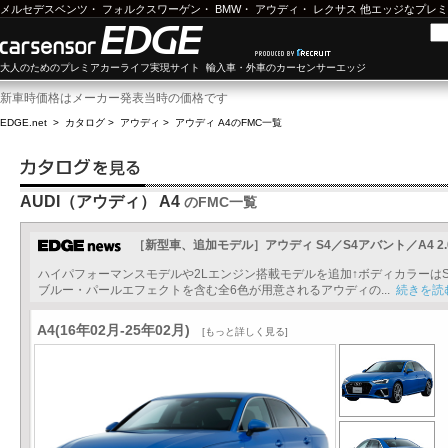
メルセデスベンツ
・
フォルクスワーゲン
・
BMW
・
アウディ
・
レクサス
他エッジなプレミ
大人のためのプレミアカーライフ実現サイト 輸入車・外車のカーセンサーエッジ
新車時価格はメーカー発表当時の価格です
EDGE.net
>
カタログ
>
アウディ
>
アウディ A4
のFMC一覧
AUDI（アウディ） A4
のFMC一覧
［新型車、追加モデル］アウディ S4／S4アバント／A4 2.0 TF
ハイパフォーマンスモデルや2Lエンジン搭載モデルを追加↑ボディカラーは
ブルー・パールエフェクトを含む全6色が用意されるアウディの...
続きを読
A4(16年02月-25年02月)
[もっと詳しく見る]