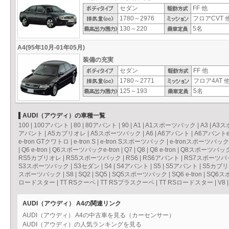
セダン
FF 他
1780～2976
フロアCVT 
130～220
5名
A4(95年10月-01年05月)
装備の充実
セダン
FF 他
1780～2771
フロア4AT 
125～193
5名
AUDI（アウディ）の車種一覧
100
|
100アバント
|
80
|
80アバント
|
90
|
A1
|
A1スポーツバック
|
A3
|
A3ス
アバント
|
A5カブリオレ
|
A5スポーツバック
|
A6
|
A6アバント
|
A6アバントe-
e-tron GTクワトロ
|
e-tron S
|
e-tron Sスポーツバック
|
e-tronスポーツバック
|
Q6 e-tron
|
Q6スポーツバックe-tron
|
Q7
|
Q8
|
Q8 e-tron
|
Q8スポーツバックe
RS5カブリオレ
|
RS5スポーツバック
|
RS6
|
RS6アバント
|
RS7スポーツバ
S3スポーツバック
|
S3セダン
|
S4
|
S4アバント
|
S5
|
S5アバント
|
S5カブ
スポーツバック
|
S8
|
SQ2
|
SQ5
|
SQ5スポーツバック
|
SQ6 e-tron
|
SQ6スポ
ロードスター
|
TT RSクーペ
|
TT RSプラスクーペ
|
TT RSロードスター
|
V8
AUDI（アウディ） A4の関連リンク
AUDI（アウディ） A4の中古車を見る（カーセンサー）
AUDI（アウディ）の人気ランキングを見る