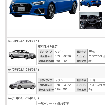
A4(08年03月-16年01月)
車両価格を改定
セダン
FF 他
1798～3196
フロアCVT 
160～265
5名
A4(05年02月-08年02月)
セダン
FF 他
1780～3122
フロアCVT 
130～255
5名
A4(01年06月-05年01月)
一部グレードの仕様変更