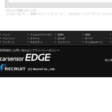
【オススメ車種へのリンク】
レクサス
GS
IS
｜ BMW
3シリーズ
5シリーズ
｜ メルセデス・ベンツ
Eクラス
Sクラス
ベンツ
フォルクスワーゲン
BMW
MINI
マイバッハ
スマート
ボルボ
サーブ
フィアット
マセラティ
フェラーリ
ランボルギーニ
利用規約
|
お問い合わせ
|
プライバシーポリシー
輸入