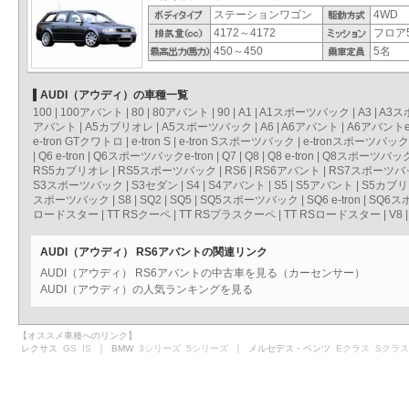
ステーションワゴン
4WD
4172～4172
フロア5
450～450
5名
AUDI（アウディ）の車種一覧
100
|
100アバント
|
80
|
80アバント
|
90
|
A1
|
A1スポーツバック
|
A3
|
A3ス
アバント
|
A5カブリオレ
|
A5スポーツバック
|
A6
|
A6アバント
|
A6アバントe-
e-tron GTクワトロ
|
e-tron S
|
e-tron Sスポーツバック
|
e-tronスポーツバック
|
Q6 e-tron
|
Q6スポーツバックe-tron
|
Q7
|
Q8
|
Q8 e-tron
|
Q8スポーツバックe
RS5カブリオレ
|
RS5スポーツバック
|
RS6
|
RS6アバント
|
RS7スポーツバ
S3スポーツバック
|
S3セダン
|
S4
|
S4アバント
|
S5
|
S5アバント
|
S5カブ
スポーツバック
|
S8
|
SQ2
|
SQ5
|
SQ5スポーツバック
|
SQ6 e-tron
|
SQ6スポ
ロードスター
|
TT RSクーペ
|
TT RSプラスクーペ
|
TT RSロードスター
|
V8
AUDI（アウディ） RS6アバントの関連リンク
AUDI（アウディ） RS6アバントの中古車を見る（カーセンサー）
AUDI（アウディ）の人気ランキングを見る
【オススメ車種へのリンク】
レクサス
GS
IS
｜ BMW
3シリーズ
5シリーズ
｜ メルセデス・ベンツ
Eクラス
Sクラス