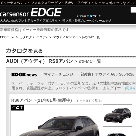
メルセデスベンツ
・
フォルクスワーゲン
・
BMW
・
アウディ
・
レクサス
他エッジなプレミ
大人のためのプレミアカーライフ実現サイト 輸入車・外車のカーセンサーエッジ
新車時価格はメーカー発表当時の価格です
EDGE.net
>
カタログ
>
アウディ
>
アウディ RS6アバント
のFMC一覧
AUDI（アウディ） RS6アバント
のFMC一覧
［マイナーチェンジ、一部改良］アウディ A6／S6／RS6
スーパーチャージャー付き3Lモデルの追加など、走りの性能や燃費性能が向
用され、被視認性が向上。フロントバンパーの形状も、よりダイナ...
続き
RS6アバント(21年01月-生産中)
[もっと詳しく見る]