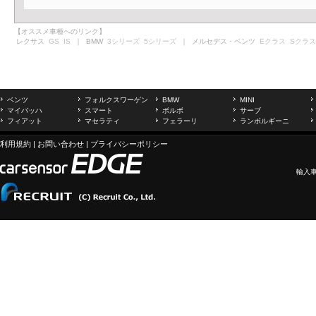
【オススメ車種へのリンク】
レクサス
GS
IS
｜ BMW
3シリーズ
5シリーズ
｜ メルセデス・ベンツ
Eクラス
Sクラス
ベンツ
フォルクスワーゲン
BMW
MINI
マイバッハ
スマート
ボルボ
サーブ
フィアット
マセラティ
フェラーリ
ランボルギーニ
利用規約
|
お問い合わせ
|
プライバシーポリシー
輸入