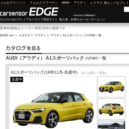
メルセデスベンツ
・
フォルクスワーゲン
・
BMW
・
アウディ
・
レクサス
他エッジなプレミ
大人のためのプレミアカーライフ実現サイト 輸入車・外車のカーセンサーエッジ
新車時価格はメーカー発表当時の価格です
EDGE.net
>
カタログ
>
アウディ
>
アウディ A1スポーツバック
のFMC一覧
AUDI（アウディ） A1スポーツバック
のFMC一覧
A1スポーツバック(19年11月-生産中)
[もっと詳しく見る]