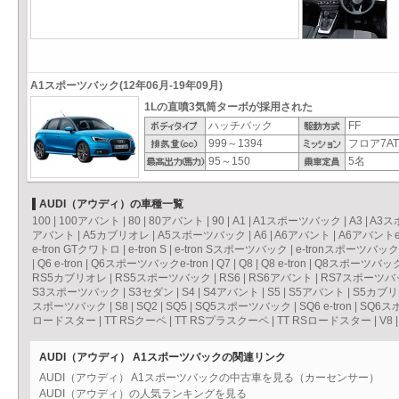
A1スポーツバック(12年06月-19年09月)
1Lの直噴3気筒ターボが採用された
ハッチバック
FF
999～1394
フロア7AT
95～150
5名
AUDI（アウディ）の車種一覧
100
|
100アバント
|
80
|
80アバント
|
90
|
A1
|
A1スポーツバック
|
A3
|
A3ス
アバント
|
A5カブリオレ
|
A5スポーツバック
|
A6
|
A6アバント
|
A6アバントe-
e-tron GTクワトロ
|
e-tron S
|
e-tron Sスポーツバック
|
e-tronスポーツバック
|
Q6 e-tron
|
Q6スポーツバックe-tron
|
Q7
|
Q8
|
Q8 e-tron
|
Q8スポーツバックe
RS5カブリオレ
|
RS5スポーツバック
|
RS6
|
RS6アバント
|
RS7スポーツバ
S3スポーツバック
|
S3セダン
|
S4
|
S4アバント
|
S5
|
S5アバント
|
S5カブ
スポーツバック
|
S8
|
SQ2
|
SQ5
|
SQ5スポーツバック
|
SQ6 e-tron
|
SQ6スポ
ロードスター
|
TT RSクーペ
|
TT RSプラスクーペ
|
TT RSロードスター
|
V8
AUDI（アウディ） A1スポーツバックの関連リンク
AUDI（アウディ） A1スポーツバックの中古車を見る（カーセンサー）
AUDI（アウディ）の人気ランキングを見る