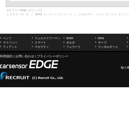
【オススメ車種へのリンク】
レクサス
GS
IS
｜ BMW
3シリーズ
5シリーズ
｜ メルセデス・ベンツ
Eクラス
Sクラス
ベンツ
フォルクスワーゲン
BMW
MINI
マイバッハ
スマート
ボルボ
サーブ
フィアット
マセラティ
フェラーリ
ランボルギーニ
利用規約
|
お問い合わせ
|
プライバシーポリシー
輸入