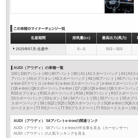
生産期間
排気量
(cc)
最高出力
(馬力)
2025年07月-生産中
0～0
503～503
AUDI（アウディ）の車種一覧
100
|
100アバント
|
80
|
80アバント
|
90
|
A1
|
A1スポーツバック
|
A3
|
A3ス
アバント
|
A5カブリオレ
|
A5スポーツバック
|
A6
|
A6アバント
|
A6アバントe-
e-tron GTクワトロ
|
e-tron S
|
e-tron Sスポーツバック
|
e-tronスポーツバック
|
Q6 e-tron
|
Q6スポーツバックe-tron
|
Q7
|
Q8
|
Q8 e-tron
|
Q8スポーツバックe
RS5カブリオレ
|
RS5スポーツバック
|
RS6
|
RS6アバント
|
RS7スポーツバ
S3スポーツバック
|
S3セダン
|
S4
|
S4アバント
|
S5
|
S5アバント
|
S5カブ
スポーツバック
|
S8
|
SQ2
|
SQ5
|
SQ5スポーツバック
|
SQ6 e-tron
|
SQ6スポ
ロードスター
|
TT RSクーペ
|
TT RSプラスクーペ
|
TT RSロードスター
|
V8
AUDI（アウディ） S6アバントe-tronの関連リンク
AUDI（アウディ） S6アバントe-tronの中古車を見る（カーセンサー）
AUDI（アウディ）の人気ランキングを見る