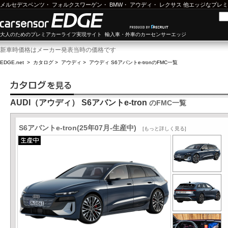
メルセデスベンツ
・
フォルクスワーゲン
・
BMW
・
アウディ
・
レクサス
他エッジなプレミ
大人のためのプレミアカーライフ実現サイト 輸入車・外車のカーセンサーエッジ
新車時価格はメーカー発表当時の価格です
EDGE.net
>
カタログ
>
アウディ
>
アウディ S6アバントe-tron
のFMC一覧
AUDI（アウディ） S6アバントe-tron
のFMC一覧
S6アバントe-tron(25年07月-生産中)
[もっと詳しく見る]