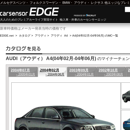
メルセデスベンツ
・
フォルクスワーゲン
・
BMW
・
アウディ
・
レクサス
他エッジなプレミ
大人のためのプレミアカーライフ実現サイト 輸入車・外車のカーセンサーエッジ
新車時価格はメーカー発表当時の価格です
EDGE.net
>
カタログ
>
アウディ
>
アウディ A4
>
A4(04年02月-04年06月) のMC一覧
AUDI（アウディ） A4(04年02月-04年06月)
のマイナーチェン
2004年07月
2004年02月
2003年09月
2002年10月
- 2005年01月
- 2004年06月
- 2004年01月
- 2003年08月