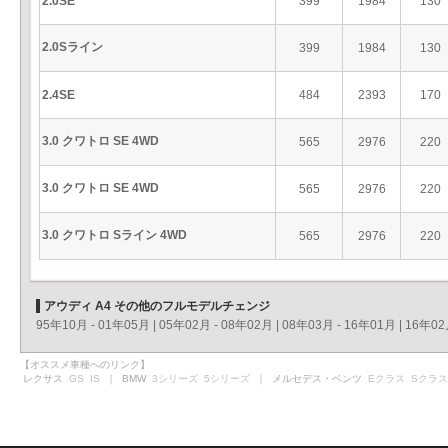
2.0SE
399
1984
130
2.0Sライン
399
1984
130
2.4SE
484
2393
170
3.0 クワトロ SE 4WD
565
2976
220
3.0 クワトロ SE 4WD
565
2976
220
3.0 クワトロ Sライン 4WD
565
2976
220
アウディ A4 その他のフルモデルチェンジ
95年10月 - 01年05月
|
05年02月 - 08年02月
|
08年03月 - 16年01月
|
16年02
【オススメ車種へのリンク】
レクサス
GS
IS
｜ BMW
3シリーズ
5シリーズ
｜ メルセデス・ベンツ
Eクラス
Sクラス