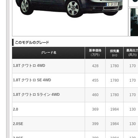
新車価格
最高出
排気量
グレード名
（万円）
(馬力)
(cc)
1.8T クワトロ 4WD
428
1780
170
1.8T クワトロ SE 4WD
455
1780
170
1.8T クワトロ Sライン 4WD
460
1780
170
2.0
369
1984
130
2.0SE
399
1984
130