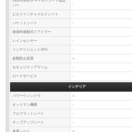
ISOFIX対応チャイルドシート固定
-
バー
ビルドインチャイルドシート
-
バケットシート
-
後退時連動式ドアミラー
-
レインセンサー
-
インテリジェントAFS
-
盗難防止装置
○
セキュリティアラーム
-
ロードサービス
-
インテリア
パワーウィンドウ
○
オットマン機構
-
フルフラットシート
-
チップアップシート
-
本革シート
○