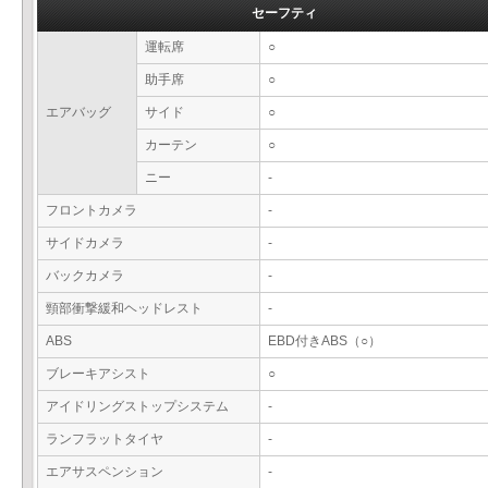
セーフティ
運転席
○
助手席
○
エアバッグ
サイド
○
カーテン
○
ニー
-
フロントカメラ
-
サイドカメラ
-
バックカメラ
-
頸部衝撃緩和ヘッドレスト
-
ABS
EBD付きABS（○）
ブレーキアシスト
○
アイドリングストップシステム
-
ランフラットタイヤ
-
エアサスペンション
-