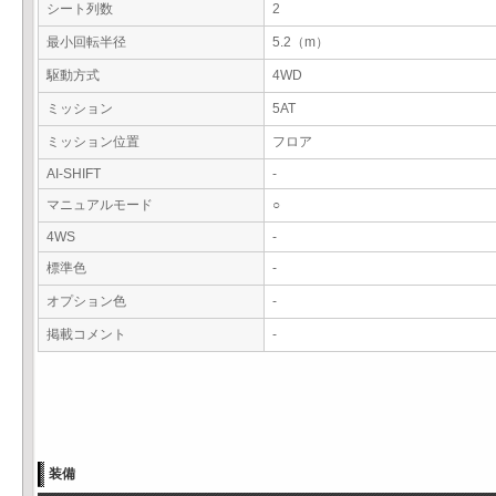
シート列数
2
最小回転半径
5.2（m）
駆動方式
4WD
ミッション
5AT
ミッション位置
フロア
AI-SHIFT
-
マニュアルモード
○
4WS
-
標準色
-
オプション色
-
掲載コメント
-
装備