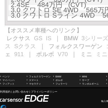
2.4SE 484万円 (CVT)
3.0 クワトロ SE 4WD 565万円
3.0 クワトロ Sライン 4WD 56
【オススメ車種へのリンク】
レクサス
GS
IS
｜ BMW
3シリー
ス
Sクラス
｜ フォルクスワーゲン
ェ
911
｜ ボルボ
V70
｜ ミニ
ミニ
ベンツ
フォルクスワーゲン
BMW
MINI
マイバッハ
スマート
ボルボ
サーブ
フィアット
マセラティ
フェラーリ
ランボルギーニ
利用規約
|
お問い合わせ
|
プライバシーポリシー
輸入