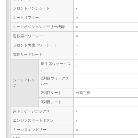
フロントベンチシート
-
シートリフター
○
シートポジションメモリー機能
○
運転席パワーシート
○
フロント両席パワーシート
○
電動サードシート
-
助手席ウォークス
-
ルー
2列目ウォークス
シートアレン
-
ルー
ジ
2列目シート
分割可倒
3列目シート
-
床下ラゲージボックス
-
エンジンスタートボタン
-
キーレスエントリー
○