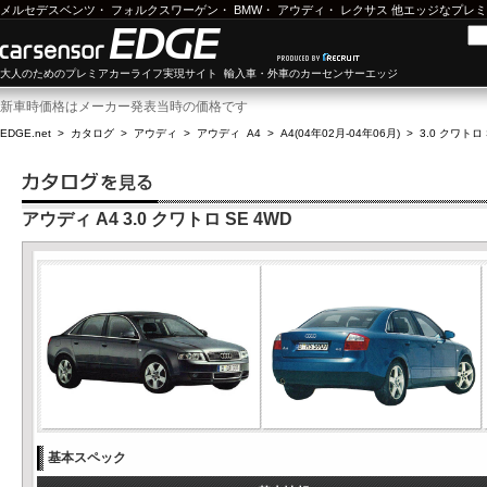
メルセデスベンツ
・
フォルクスワーゲン
・
BMW
・
アウディ
・
レクサス
他エッジなプレミ
大人のためのプレミアカーライフ実現サイト 輸入車・外車のカーセンサーエッジ
新車時価格はメーカー発表当時の価格です
EDGE.net
>
カタログ
>
アウディ
>
アウディ A4
>
A4(04年02月-04年06月)
>
3.0 クワトロ 
アウディ A4 3.0 クワトロ SE 4WD
基本スペック