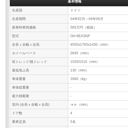
基本情報
生産国
ドイツ
生産期間
04年02月～04年06月
新車時車両価格
565万円（税抜）
型式
GH-8EASNF
全長ｘ全幅ｘ全高
4555x1765x1430（mm）
ホイールベース
2645（mm）
前トレッド/後トレッド
1520/1510（mm）
最低地上高
130（mm）
車体重量
1660（kg）
車体総重量
-
最大積載量
-
室内 (全長ｘ全幅ｘ全高)
-x-x-（mm）
ドア数
4
乗車定員
5名