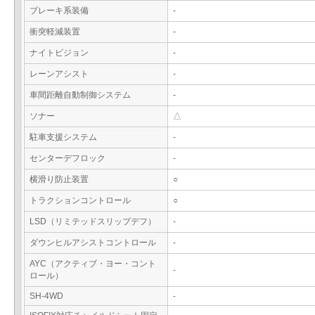
ブレーキ系装備
-
衝突軽減装置
-
ナイトビジョン
-
レーンアシスト
-
車間距離自動制御システム
-
ソナー
△
駐車支援システム
-
センターデフロック
-
横滑り防止装置
○
トラクションコントロール
○
LSD（リミテッドスリップデフ）
-
ダウンヒルアシストコントロール
-
AYC（アクティブ・ヨー・コント
-
ロール）
SH-4WD
-