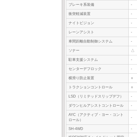
ブレーキ系装備
-
衝突軽減装置
-
ナイトビジョン
-
レーンアシスト
-
車間距離自動制御システム
-
ソナー
△
駐車支援システム
-
センターデフロック
-
横滑り防止装置
○
トラクションコントロール
○
LSD（リミテッドスリップデフ）
-
ダウンヒルアシストコントロール
-
AYC（アクティブ・ヨー・コント
-
ロール）
SH-4WD
-