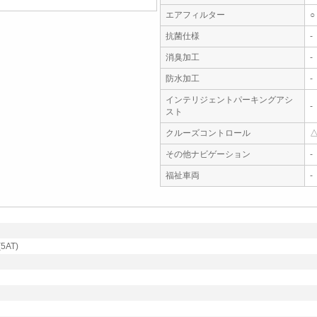
エアフィルター
○
抗菌仕様
-
消臭加工
-
防水加工
-
インテリジェントパーキングアシ
-
スト
クルーズコントロール
その他ナビゲーション
-
福祉車両
-
5AT)