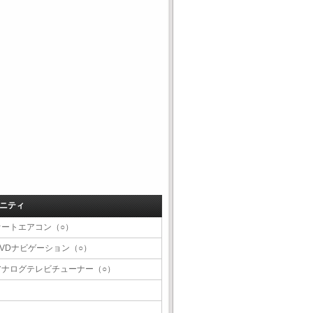
ニティ
オートエアコン（○）
DVDナビゲーション（○）
アナログテレビチューナー（○）