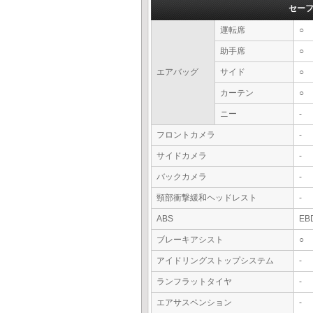
セー
運転席
○
助手席
○
エアバッグ
サイド
○
カーテン
○
ニー
-
フロントカメラ
-
サイドカメラ
-
バックカメラ
-
頸部衝撃緩和ヘッドレスト
-
ABS
EB
ブレーキアシスト
○
アイドリングストップシステム
-
ランフラットタイヤ
-
エアサスペンション
-