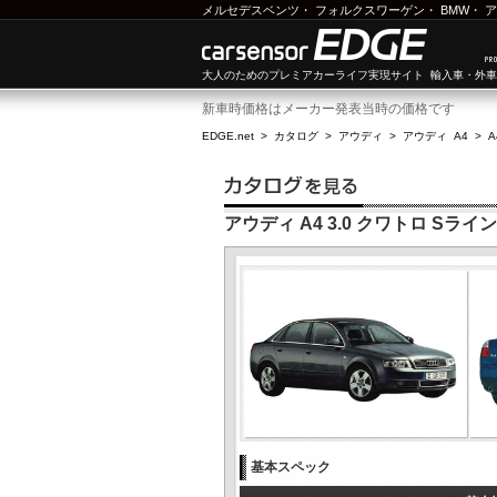
メルセデスベンツ
・
フォルクスワーゲン
・
BMW
・
ア
大人のためのプレミアカーライフ実現サイト 輸入車・外
新車時価格はメーカー発表当時の価格です
EDGE.net
>
カタログ
>
アウディ
>
アウディ A4
>
A
アウディ A4 3.0 クワトロ Sライン
基本スペック