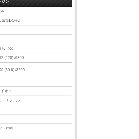
ンジン
SN
6気筒DOHC
976（cc）
62 (220) /6300
00 (30.6) /3200
ハイオク
66（リットル）
.2（km/L）