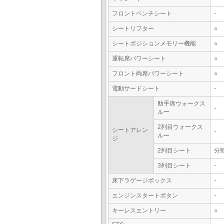
フロントベンチシート
-
シートリフター
○
シートポジションメモリー機能
○
運転席パワーシート
○
フロント両席パワーシート
○
電動サードシート
-
助手席ウォークス
-
ルー
2列目ウォークス
シートアレン
-
ルー
ジ
2列目シート
分
3列目シート
-
床下ラゲージボックス
-
エンジンスタートボタン
-
キーレスエントリー
○