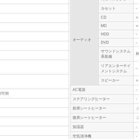
カセット
-
CD
○
MD
○
HDD
-
オーディオ
DVD
-
サウンドシステム
B
系装備
リアエンターテイ
-
メントシステム
スピーカー
○
AC電源
-
割可倒
ステアリングヒーター
-
前席シートヒーター
後席シートヒーター
加湿器
-
空気清浄機
-