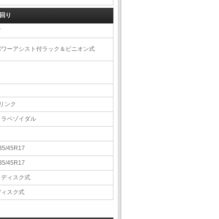
回り
右
パワーアシスト付ラック＆ピニオン式
4リンク
トラペゾイダル
35/45R17
35/45R17
Ｖディスク式
ディスク式