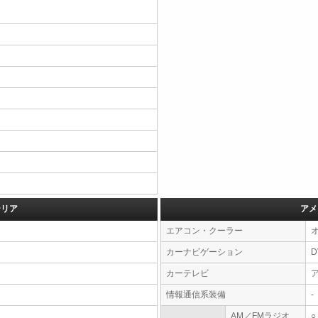
テリア
アメ
エアコン・クーラー
カーナビゲーション
カーテレビ
情報通信系装備
-
AM／FMラジオ
○