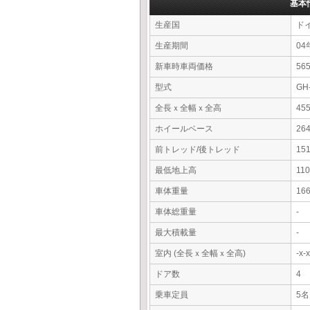
基本
生産国
ド
生産期間
04
新車時車両価格
5
型式
GH
全長ｘ全幅ｘ全高
45
ホイールベース
26
前トレッド/後トレッド
15
最低地上高
11
車体重量
16
車体総重量
-
最大積載量
-
室内 (全長ｘ全幅ｘ全高)
-x
ドア数
4
乗車定員
5名