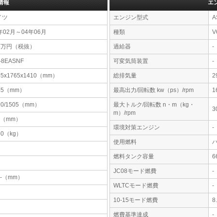
情報
エ
イツ
エンジン型式
A
年02月～04年06月
種類
V
65万円（税抜）
過給器
-
-8EASNF
可変気筒装置
-
55x1765x1410（mm）
総排気量
2
45（mm）
最高出力/回転数 kw（ps）/rpm
1
10/1505（mm）
最大トルク/回転数 n・m（kg・
3
m）/rpm
0（mm）
環境対策エンジン
-
60（kg）
使用燃料
燃料タンク容量
JC08モード燃費
-
-x-（mm）
WLTCモード燃費
-
10-15モード燃費
8
燃費基準達成
-