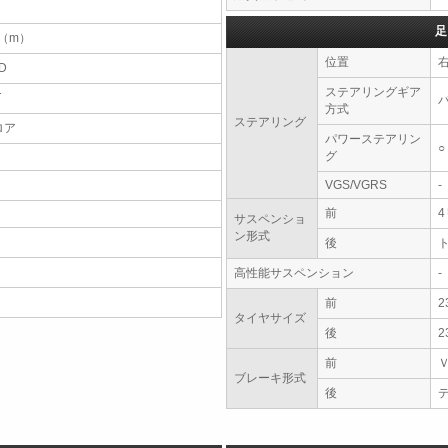
足
2（m）
位置
D
ステアリングギア
T
方式
ステアリング
ロア
パワーステアリン
○
グ
VGS/VGRS
-
前
サスペンショ
ン形式
後
高性能サスペンション
-
前
2
タイヤサイズ
後
2
前
ブレーキ形式
後