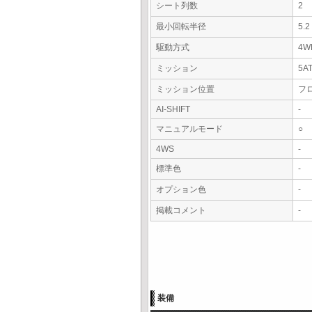
シート列数
2
最小回転半径
5.
駆動方式
4W
ミッション
5A
ミッション位置
フ
AI-SHIFT
-
マニュアルモード
○
4WS
-
標準色
-
オプション色
-
掲載コメント
-
装備