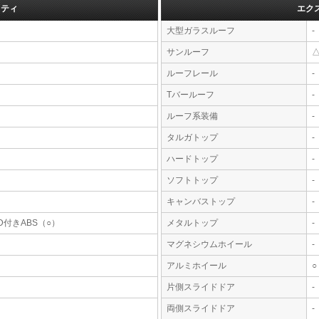
フティ
エク
大型ガラスルーフ
-
サンルーフ
ルーフレール
-
Tバールーフ
-
ルーフ系装備
-
タルガトップ
-
ハードトップ
-
ソフトトップ
-
キャンバストップ
-
D付きABS（○）
メタルトップ
-
マグネシウムホイール
-
アルミホイール
○
片側スライドドア
-
両側スライドドア
-