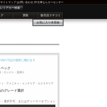
サイトマップ
|
お問い合わせ
|
中古車ならカーセンサー
レミアカー検索
ログ
買取
販売店クチコミ
お気に入り
未登録
ジ内の下記の場所に飛びます
スペック
能・エンジン・足回り
ティ・アメニティ・インテリア・エクステリア
他のグレード選択
-：選択不可、またはディーラーオプション