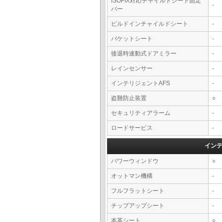
ISOFIX対応チャイルドシート固定
-
バー
ビルドインチャイルドシート
-
バケットシート
-
後退時連動式ドアミラー
-
レインセンサー
-
インテリジェントAFS
-
盗難防止装置
○
セキュリティアラーム
-
ロードサービス
-
イン
パワーウィンドウ
○
オットマン機構
-
フルフラットシート
-
チップアップシート
-
本革シート
○