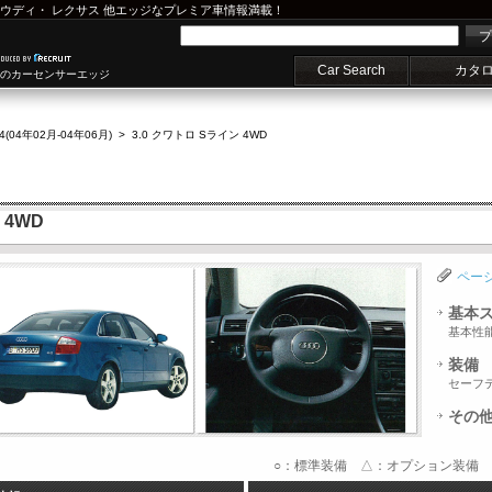
ウディ
・
レクサス
他エッジなプレミア車情報満載！
プ
Car Search
カタ
車のカーセンサーエッジ
4(04年02月-04年06月)
>
3.0 クワトロ Sライン 4WD
 4WD
ペー
基本
基本性
装備
セーフ
その
○：標準装備 △：オプション装備 