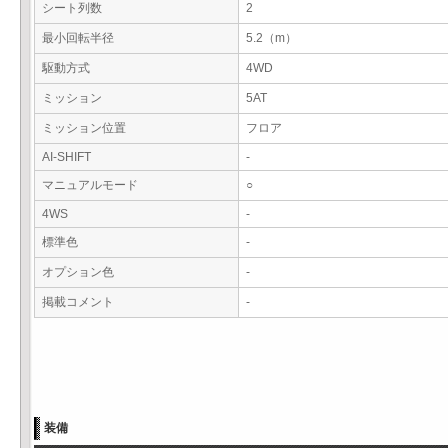
シート列数
2
最小回転半径
5.2（m）
駆動方式
4WD
ミッション
5AT
ミッション位置
フロア
AI-SHIFT
-
マニュアルモード
○
4WS
-
標準色
-
オプション色
-
掲載コメント
-
装備