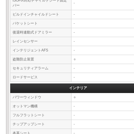
ISOFIX対応チャイルドシート固定
-
バー
ビルドインチャイルドシート
-
バケットシート
-
後退時連動式ドアミラー
-
レインセンサー
-
インテリジェントAFS
-
盗難防止装置
○
セキュリティアラーム
-
ロードサービス
-
インテリア
パワーウィンドウ
○
オットマン機構
-
フルフラットシート
-
チップアップシート
-
本革シート
-