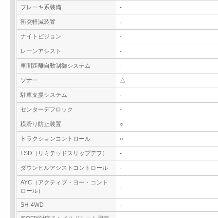
ブレーキ系装備
-
衝突軽減装置
-
ナイトビジョン
-
レーンアシスト
-
車間距離自動制御システム
-
ソナー
△
駐車支援システム
-
センターデフロック
-
横滑り防止装置
○
トラクションコントロール
○
LSD（リミテッドスリップデフ）
-
ダウンヒルアシストコントロール
-
AYC（アクティブ・ヨー・コント
-
ロール）
SH-4WD
-