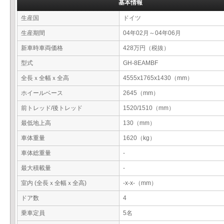
基本情報
生産国
ドイツ
生産期間
04年02月～04年06月
新車時車両価格
428万円（税抜）
型式
GH-8EAMBF
全長ｘ全幅ｘ全高
4555x1765x1430（mm）
ホイールベース
2645（mm）
前トレッド/後トレッド
1520/1510（mm）
最低地上高
130（mm）
車体重量
1620（kg）
車体総重量
-
最大積載量
-
室内 (全長ｘ全幅ｘ全高)
-x-x-（mm）
ドア数
4
乗車定員
5名