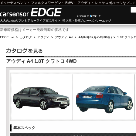
メルセデスベンツ
・
フォルクスワーゲン
・
BMW
・
アウディ
・
レクサス
他エッジなプレミ
大人のためのプレミアカーライフ実現サイト 輸入車・外車のカーセンサーエッジ
新車時価格はメーカー発表当時の価格です
EDGE.net
>
カタログ
>
アウディ
>
アウディ A4
>
A4(04年02月-04年06月)
>
1.8T クワトロ
アウディ A4 1.8T クワトロ 4WD
基本スペック