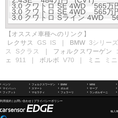
2.4SE 484万円 (CVT)
3.0 クワトロ SE 4WD 565万円
3.0 クワトロ SE 4WD 565万円
3.0 クワトロ Sライン 4WD 56
【オススメ車種へのリンク】
レクサス
GS
IS
｜ BMW
3シリー
ス
Sクラス
｜ フォルクスワーゲン
ェ
911
｜ ボルボ
V70
｜ ミニ
ミニ
ベンツ
フォルクスワーゲン
BMW
MINI
マイバッハ
スマート
ボルボ
サーブ
フィアット
マセラティ
フェラーリ
ランボルギーニ
利用規約
|
お問い合わせ
|
プライバシーポリシー
輸入