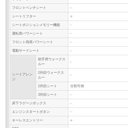
フロントベンチシート
-
シートリフター
○
シートポジションメモリー機能
-
運転席パワーシート
-
フロント両席パワーシート
-
電動サードシート
-
助手席ウォークス
-
ルー
2列目ウォークス
シートアレン
-
ルー
ジ
2列目シート
分割可倒
3列目シート
-
床下ラゲージボックス
-
エンジンスタートボタン
-
キーレスエントリー
○