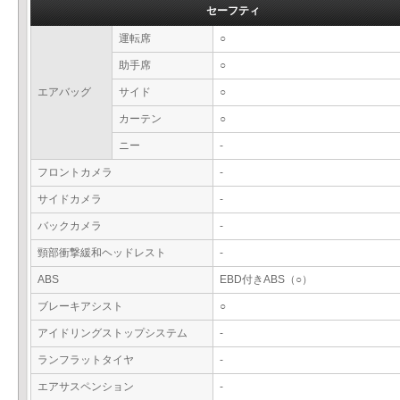
セーフティ
運転席
○
助手席
○
エアバッグ
サイド
○
カーテン
○
ニー
-
フロントカメラ
-
サイドカメラ
-
バックカメラ
-
頸部衝撃緩和ヘッドレスト
-
ABS
EBD付きABS（○）
ブレーキアシスト
○
アイドリングストップシステム
-
ランフラットタイヤ
-
エアサスペンション
-