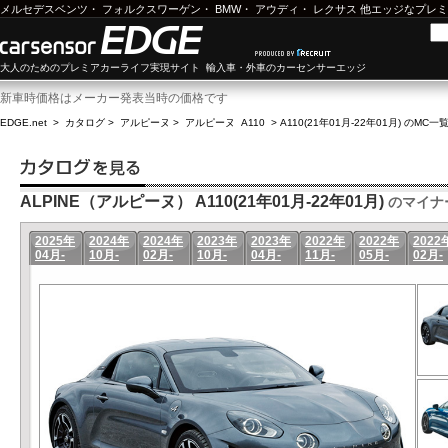
メルセデスベンツ
・
フォルクスワーゲン
・
BMW
・
アウディ
・
レクサス
他エッジなプレミ
大人のためのプレミアカーライフ実現サイト 輸入車・外車のカーセンサーエッジ
新車時価格はメーカー発表当時の価格です
EDGE.net
>
カタログ
>
アルピーヌ
>
アルピーヌ A110
>
A110(21年01月-22年01月) のMC一
ALPINE（アルピーヌ） A110(21年01月-22年01月)
のマイナ
2025年
2024年
2024年
2023年
2023年
2022年
2022年
2022
04月-
10月-
02月-
10月-
04月-
11月-
05月-
02月-