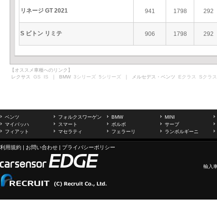
リネージ GT 2021
941
1798
292
S ビトン リミテ
906
1798
292
【オススメ車種へのリンク】
レクサス
GS
IS
｜ BMW
3シリーズ
5シリーズ
｜ メルセデス・ベンツ
Eクラス
Sクラス
ベンツ
フォルクスワーゲン
BMW
MINI
マイバッハ
スマート
ボルボ
サーブ
フィアット
マセラティ
フェラーリ
ランボルギーニ
利用規約
|
お問い合わせ
|
プライバシーポリシー
輸入