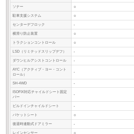
ソナー
○
駐車支援システム
○
センターデフロック
-
横滑り防止装置
○
トラクションコントロール
○
LSD（リミテッドスリップデフ）
-
ダウンヒルアシストコントロール
-
AYC（アクティブ・ヨー・コント
-
ロール）
SH-4WD
-
ISOFIX対応チャイルドシート固定
-
バー
ビルドインチャイルドシート
-
バケットシート
○
後退時連動式ドアミラー
-
レインセンサー
○