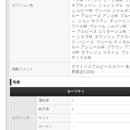
ードM ベージュ サーブルM ブ
オプション色
ネプチューン ジョン レデレ 
ュ ルビーM ヴェール ジャルダ
ルー アルピーヌ アシエM ブル
ン ジョン サフラン チューリッ
ワールM ヴェール ノルマンM 
ー アルピーヌ エリタージュM 
ー シエラM オランジュ アクロ
ス バニーユ ヴェール ティヨル
ルー アジュールM ブラウン ア
カM オランジュ コライユ ヴ
サンドルM
※アトリエアルピーヌカラー 各
掲載コメント
界限定110台
装備
セーフティ
運転席
○
助手席
○
エアバッグ
サイド
-
カーテン
-