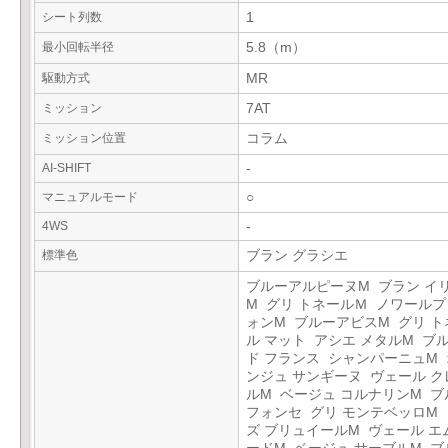
シート列数
1
最小回転半径
5.8（m）
駆動方式
MR
ミッション
7AT
ミッション位置
コラム
AI-SHIFT
-
マニュアルモード
○
4WS
-
標準色
ブラン グラシエ
ブルーアルピーヌM ブラン イ
M グリ トネールＭ ノワール
ォンM ブルーアビスM グリ ト
ル マット アシエ メタルM ブ
ド フランス シャンパーニュM
ンジュ サンギーヌ ヴェール ク
ルM ベージュ コルナリンM ブ
フォンセ グリ モンテベッロM
ズ ブリュイールM ヴェール エ