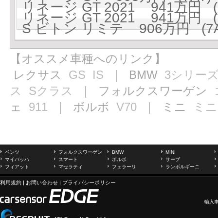
リネージ GT 2021 941万円 (
リネージ GT 2021 941万円 (
S ビトン リミテ 906万円 (7A
【オススメ車種へのリンク】
レクサス
GS
IS
｜ BMW
3シリー
ス
Sクラス
｜ フォルクスワーゲン
ェ
911
｜ ボルボ
V70
｜ ミニ
ミニ
ベンツ
フォルクスワーゲン
BMW
MINI
マイバッハ
スマート
ボルボ
サーブ
フィアット
マセラティ
フェラーリ
ランボルギーニ
利用規約
|
お問い合わせ
|
プライバシーポリシー
輸入