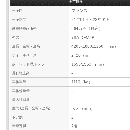
基本情報
生産国
フランス
生産期間
21年01月～22年01月
新車時車両価格
864万円（税込）
型式
7BA-DFM5P
全長ｘ全幅ｘ全高
4205x1800x1250（mm）
ホイールベース
2420（mm）
前トレッド/後トレッド
1555/1550（mm）
最低地上高
-
車体重量
1110（kg）
車体総重量
-
最大積載量
-
室内 (全長ｘ全幅ｘ全高)
-x-x-（mm）
ドア数
2
乗車定員
2名