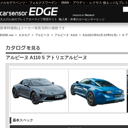
メルセデスベンツ
・
フォルクスワーゲン
・
BMW
・
アウディ
・
レクサス
他エッジなプレミ
大人のためのプレミアカーライフ実現サイト 輸入車・外車のカーセンサーエッジ
新車時価格はメーカー発表当時の価格です
EDGE.net
>
カタログ
>
アルピーヌ
>
アルピーヌ A110
>
A110(21年01月-22年01月)
>
S 
アルピーヌ A110 S アトリエアルピーヌ
基本スペック