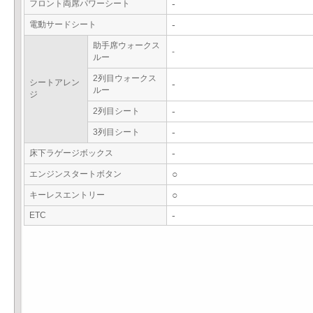
フロント両席パワーシート
-
電動サードシート
-
助手席ウォークス
-
ルー
2列目ウォークス
シートアレン
-
ルー
ジ
2列目シート
-
3列目シート
-
床下ラゲージボックス
-
エンジンスタートボタン
○
キーレスエントリー
○
ETC
-