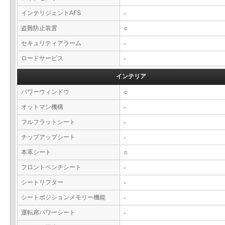
インテリジェントAFS
-
盗難防止装置
○
セキュリティアラーム
-
ロードサービス
-
インテリア
パワーウィンドウ
○
オットマン機構
-
フルフラットシート
-
チップアップシート
-
本革シート
○
フロントベンチシート
-
シートリフター
-
シートポジションメモリー機能
-
運転席パワーシート
-