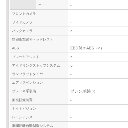
ニー
-
フロントカメラ
-
サイドカメラ
-
バックカメラ
○
頸部衝撃緩和ヘッドレスト
-
EBD付きABS（○）
ABS
ブレーキアシスト
○
アイドリングストップシステム
○
ランフラットタイヤ
-
エアサスペンション
-
ブレーキ系装備
ブレンボ製(○)
衝突軽減装置
-
ナイトビジョン
-
レーンアシスト
-
車間距離自動制御システム
-