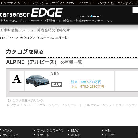
メルセデスベンツ
・
フォルクスワーゲン
・
BMW
・
アウディ
・
レクサス
他エッジなプレミ
大人のためのプレミアカーライフ実現サイト 輸入車・外車のカーセンサーエッジ
新車時価格はメーカー発表当時の価格です
EDGE.net
>
カタログ
>
アルピーヌ
の車種一覧
ALPINE（アルピーヌ）
の車種一覧
A110
新車 : 788-5200万円
中古 : 578.9-2380万円
【オススメ車種へのリンク】
レクサス
GS
IS
｜ BMW
3シリーズ
5シリーズ
｜ メルセデス・ベンツ
Eクラス
Sクラス
ベンツ
フォルクスワーゲン
BMW
MINI
マイバッハ
スマート
ボルボ
サーブ