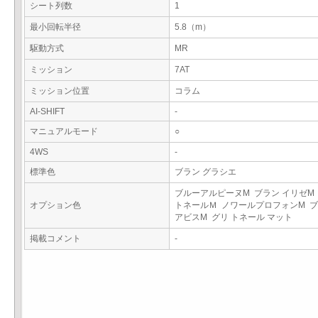
シート列数
1
最小回転半径
5.8（m）
駆動方式
MR
ミッション
7AT
ミッション位置
コラム
AI-SHIFT
-
マニュアルモード
○
4WS
-
標準色
ブラン グラシエ
ブルーアルピーヌM ブラン イリゼM
オプション色
トネールＭ ノワールプロフォンM 
アビスM グリ トネール マット
掲載コメント
-