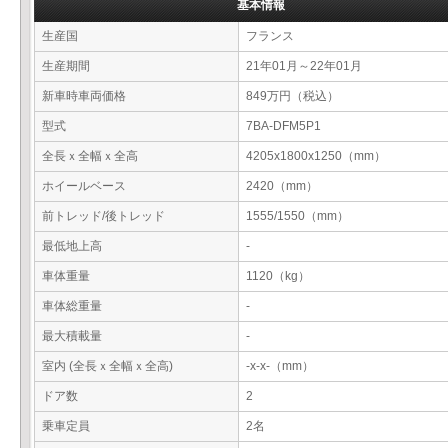
基本情報
生産国
フランス
生産期間
21年01月～22年01月
新車時車両価格
849万円（税込）
型式
7BA-DFM5P1
全長ｘ全幅ｘ全高
4205x1800x1250（mm）
ホイールベース
2420（mm）
前トレッド/後トレッド
1555/1550（mm）
最低地上高
-
車体重量
1120（kg）
車体総重量
-
最大積載量
-
室内 (全長ｘ全幅ｘ全高)
-x-x-（mm）
ドア数
2
乗車定員
2名