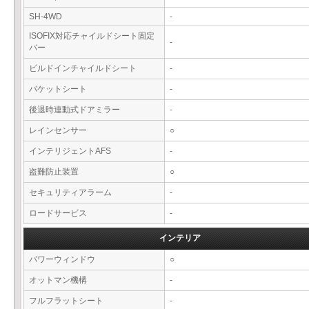
SH-4WD
-
ISOFIX対応チャイルドシート固定
-
バー
ビルドインチャイルドシート
-
バケットシート
-
後退時連動式ドアミラー
-
レインセンサー
○
インテリジェントAFS
-
盗難防止装置
○
セキュリティアラーム
-
ロードサービス
-
インテリア
パワーウィンドウ
○
オットマン機構
-
フルフラットシート
-