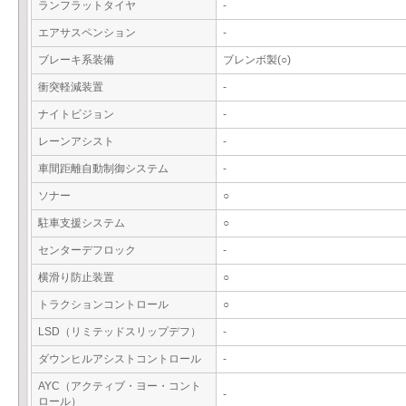
ランフラットタイヤ
-
エアサスペンション
-
ブレーキ系装備
ブレンボ製(○)
衝突軽減装置
-
ナイトビジョン
-
レーンアシスト
-
車間距離自動制御システム
-
ソナー
○
駐車支援システム
○
センターデフロック
-
横滑り防止装置
○
トラクションコントロール
○
LSD（リミテッドスリップデフ）
-
ダウンヒルアシストコントロール
-
AYC（アクティブ・ヨー・コント
-
ロール）