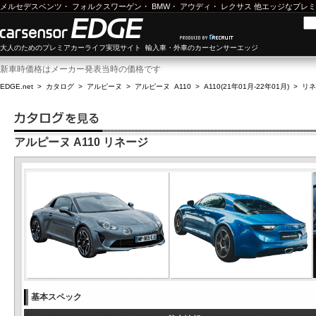
メルセデスベンツ
・
フォルクスワーゲン
・
BMW
・
アウディ
・
レクサス
他エッジなプレミ
大人のためのプレミアカーライフ実現サイト 輸入車・外車のカーセンサーエッジ
新車時価格はメーカー発表当時の価格です
EDGE.net
>
カタログ
>
アルピーヌ
>
アルピーヌ A110
>
A110(21年01月-22年01月)
>
リネ
アルピーヌ A110 リネージ
基本スペック