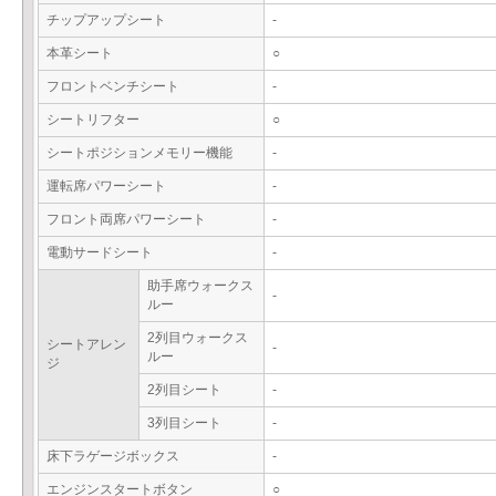
チップアップシート
-
本革シート
○
フロントベンチシート
-
シートリフター
○
シートポジションメモリー機能
-
運転席パワーシート
-
フロント両席パワーシート
-
電動サードシート
-
助手席ウォークス
-
ルー
2列目ウォークス
シートアレン
-
ルー
ジ
2列目シート
-
3列目シート
-
床下ラゲージボックス
-
エンジンスタートボタン
○