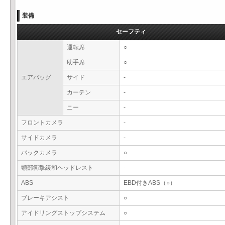
装備
セーフティ
運転席
○
助手席
○
エアバッグ
サイド
-
カーテン
-
ニー
-
フロントカメラ
-
サイドカメラ
-
バックカメラ
○
頸部衝撃緩和ヘッドレスト
-
ABS
EBD付きABS（○）
ブレーキアシスト
○
アイドリングストップシステム
○