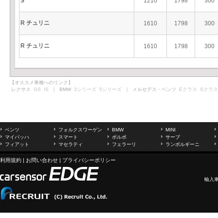
S
1210
1798
300
R チュリニ
1610
1798
300
R チュリニ
1610
1798
300
【オススメ車種へのリンク】
レクサス
GS
IS
｜ BMW
3シリーズ
5シリーズ
｜ メルセデス・ベンツ
Eクラス
Sクラス
ベンツ
フォルクスワーゲン
BMW
MINI
マイバッハ
スマート
ボルボ
サーブ
フィアット
マセラティ
フェラーリ
ランボルギーニ
利用規約
|
お問い合わせ
|
プライバシーポリシー
輸入