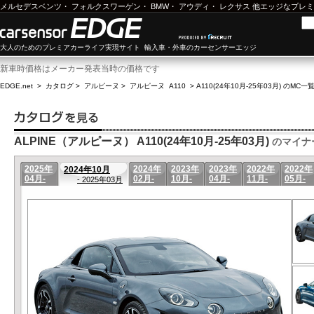
メルセデスベンツ
・
フォルクスワーゲン
・
BMW
・
アウディ
・
レクサス
他エッジなプレミ
大人のためのプレミアカーライフ実現サイト 輸入車・外車のカーセンサーエッジ
新車時価格はメーカー発表当時の価格です
EDGE.net
>
カタログ
>
アルピーヌ
>
アルピーヌ A110
>
A110(24年10月-25年03月) のMC一
ALPINE（アルピーヌ） A110(24年10月-25年03月)
のマイナ
2025年
2024年
2023年
2023年
2022年
2022年
2024年10月
04月-
02月-
10月-
04月-
11月-
05月-
- 2025年03月