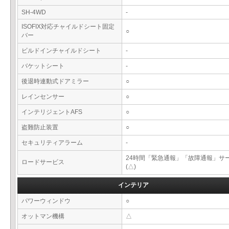
SH-4WD
-
ISOFIX対応チャイルドシート固定
○
バー
ビルドインチャイルドシート
-
バケットシート
-
後退時連動式ドアミラー
○
レインセンサー
○
インテリジェントAFS
○
盗難防止装置
○
セキュリティアラーム
-
24時間「緊急通報」「故障通報」サ
ロードサービス
(△)
インテリア
パワーウィンドウ
○
オットマン機構
△