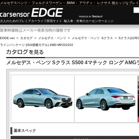
メルセデスベンツ
・
フォルクスワーゲン
・
BMW
・
アウディ
・
レクサス
他エッジなプレミ
大人のためのプレミアカーライフ実現サイト 輸入車・外車のカーセンサーエッジ
新車時価格はメーカー発表当時の価格です
EDGE.net
>
カタログ
>
メルセデス・ベンツ
>
メルセデス・ベンツ Sクラス
>
Sクラス(22年0
ラインパッケージ (ISG搭載モデル) 4WD MP202202
メルセデス・ベンツ Sクラス S500 4マチック ロング AMGライ
基本スペック