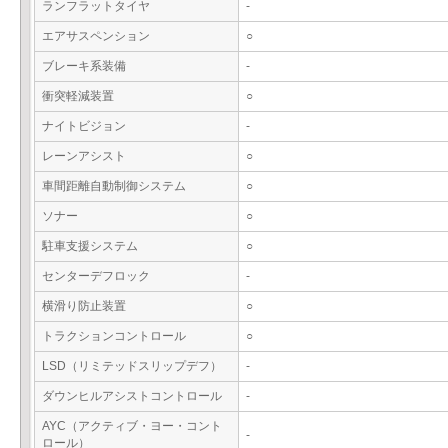
ランフラットタイヤ
-
エアサスペンション
○
ブレーキ系装備
-
衝突軽減装置
○
ナイトビジョン
-
レーンアシスト
○
車間距離自動制御システム
○
ソナー
○
駐車支援システム
○
センターデフロック
-
横滑り防止装置
○
トラクションコントロール
○
LSD（リミテッドスリップデフ）
-
ダウンヒルアシストコントロール
-
AYC（アクティブ・ヨー・コント
-
ロール）