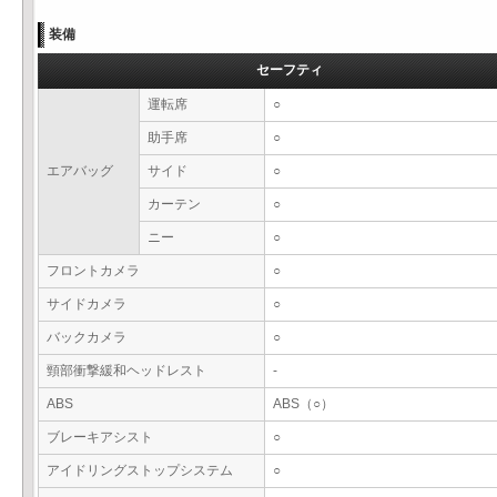
装備
セーフティ
運転席
○
助手席
○
エアバッグ
サイド
○
カーテン
○
ニー
○
フロントカメラ
○
サイドカメラ
○
バックカメラ
○
頸部衝撃緩和ヘッドレスト
-
ABS
ABS（○）
ブレーキアシスト
○
アイドリングストップシステム
○