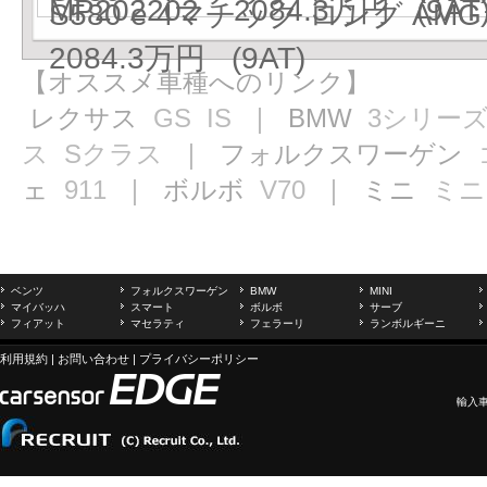
MP202202 2084.3万円 (9AT
S580 e 4マチック ロング AM
2084.3万円 (9AT)
【オススメ車種へのリンク】
レクサス
GS
IS
｜ BMW
3シリー
ス
Sクラス
｜ フォルクスワーゲン
ェ
911
｜ ボルボ
V70
｜ ミニ
ミニ
ベンツ
フォルクスワーゲン
BMW
MINI
マイバッハ
スマート
ボルボ
サーブ
フィアット
マセラティ
フェラーリ
ランボルギーニ
利用規約
|
お問い合わせ
|
プライバシーポリシー
輸入