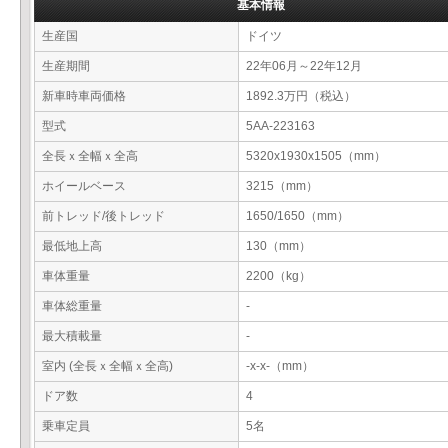
基本情報
生産国
ドイツ
生産期間
22年06月～22年12月
新車時車両価格
1892.3万円（税込）
型式
5AA-223163
全長ｘ全幅ｘ全高
5320x1930x1505（mm）
ホイールベース
3215（mm）
前トレッド/後トレッド
1650/1650（mm）
最低地上高
130（mm）
車体重量
2200（kg）
車体総重量
-
最大積載量
-
室内 (全長ｘ全幅ｘ全高)
-x-x-（mm）
ドア数
4
乗車定員
5名