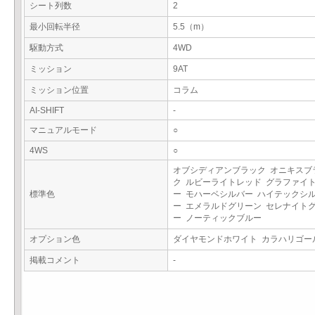
シート列数
2
最小回転半径
5.5（m）
駆動方式
4WD
ミッション
9AT
ミッション位置
コラム
AI-SHIFT
-
マニュアルモード
○
4WS
○
オブシディアンブラック オニキスブ
ク ルビーライトレッド グラファイ
標準色
ー モハーベシルバー ハイテックシ
ー エメラルドグリーン セレナイト
ー ノーティックブルー
オプション色
ダイヤモンドホワイト カラハリゴ
掲載コメント
-