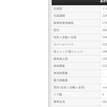
基本
生産国
ド
生産期間
22
新車時車両価格
17
型式
3D
全長ｘ全幅ｘ全高
52
ホイールベース
32
前トレッド/後トレッド
16
最低地上高
12
車体重量
22
車体総重量
-
最大積載量
-
室内 (全長ｘ全幅ｘ全高)
-x
ドア数
4
乗車定員
5名