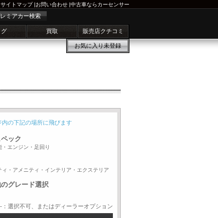
サイトマップ
|
お問い合わせ
|
中古車ならカーセンサー
レミアカー検索
ログ
買取
販売店クチコミ
お気に入り
未登録
ジ内の下記の場所に飛びます
スペック
能・エンジン・足回り
ティ・アメニティ・インテリア・エクステリア
他のグレード選択
-：選択不可、またはディーラーオプション