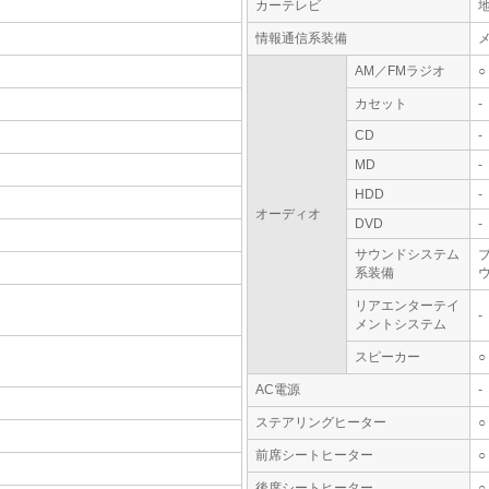
カーテレビ
情報通信系装備
AM／FMラジオ
○
カセット
-
CD
-
MD
-
HDD
-
オーディオ
DVD
-
サウンドシステム
系装備
リアエンターテイ
-
メントシステム
スピーカー
○
AC電源
-
ステアリングヒーター
○
前席シートヒーター
○
後席シートヒーター
○