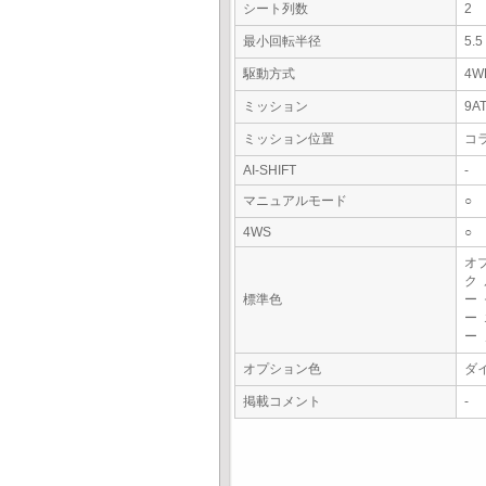
シート列数
2
最小回転半径
5.
駆動方式
4W
ミッション
9A
ミッション位置
コ
AI-SHIFT
-
マニュアルモード
○
4WS
○
オ
ク
標準色
ー
ー
ー
オプション色
ダ
掲載コメント
-