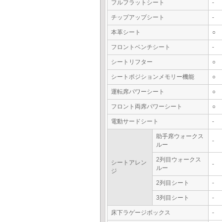
フルフラットシート
-
チップアップシート
-
本革シート
○
フロントベンチシート
-
シートリフター
○
シートポジションメモリー機能
○
運転席パワーシート
○
フロント両席パワーシート
○
電動サードシート
-
助手席ウォークス
-
ルー
2列目ウォークス
シートアレン
-
ルー
ジ
2列目シート
-
3列目シート
-
床下ラゲージボックス
-