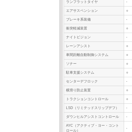
ランフラットタイヤ
-
エアサスペンション
○
ブレーキ系装備
-
衝突軽減装置
○
ナイトビジョン
-
レーンアシスト
○
車間距離自動制御システム
○
ソナー
○
駐車支援システム
○
センターデフロック
-
横滑り防止装置
○
トラクションコントロール
○
LSD（リミテッドスリップデフ）
-
ダウンヒルアシストコントロール
-
AYC（アクティブ・ヨー・コント
-
ロール）