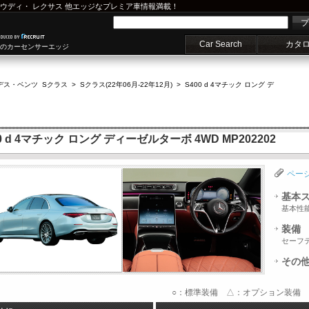
ウディ
・
レクサス
他エッジなプレミア車情報満載！
プ
Car Search
カタ
車のカーセンサーエッジ
デス・ベンツ Sクラス
>
Sクラス(22年06月-22年12月)
>
S400 d 4マチック ロング デ
d 4マチック ロング ディーゼルターボ 4WD MP202202
ペー
基本
基本性
装備
セーフ
その
○：標準装備 △：オプション装備 