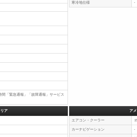
寒冷地仕様
-
4時間「緊急通報」「故障通報」サービス
テリア
アメ
エアコン・クーラー
カーナビゲーション
-