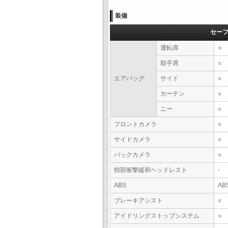
装備
セー
運転席
○
助手席
○
エアバッグ
サイド
○
カーテン
○
ニー
○
フロントカメラ
○
サイドカメラ
○
バックカメラ
○
頸部衝撃緩和ヘッドレスト
-
ABS
AB
ブレーキアシスト
○
アイドリングストップシステム
○