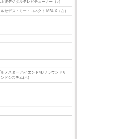
地上波デジタルテレビチューナー（○）
メルセデス・ミー・コネクト MBUX（△）
ブルメスター ハイエンド4Dサラウンドサ
ウンドシステム(△)