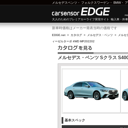
メルセデスベンツ
・
フォルクスワーゲン
・
BMW
・
ア
大人のためのプレミアカーライフ実現サイト 輸入車・外
新車時価格はメーカー発表当時の価格です
EDGE.net
>
カタログ
>
メルセデス・ベンツ
>
メルセ
ィーゼルターボ 4WD MP202202
メルセデス・ベンツ Sクラス S400 
基本スペック