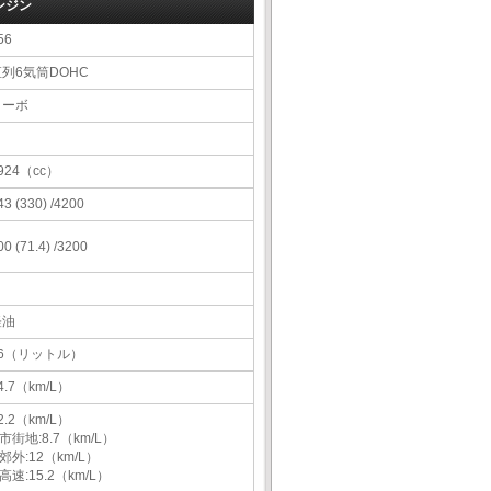
ンジン
56
直列6気筒DOHC
ターボ
924（cc）
43 (330) /4200
00 (71.4) /3200
軽油
76（リットル）
4.7（km/L）
2.2（km/L）
市街地:8.7（km/L）
郊外:12（km/L）
高速:15.2（km/L）