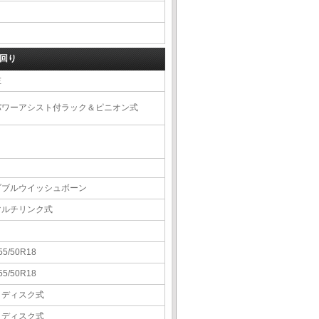
回り
左
パワーアシスト付ラック＆ピニオン式
ダブルウイッシュボーン
マルチリンク式
55/50R18
55/50R18
Ｖディスク式
Ｖディスク式