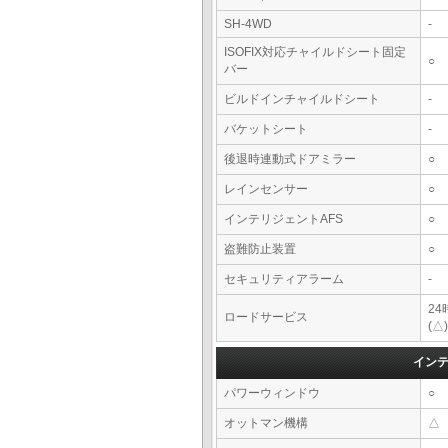
SH-4WD
-
ISOFIX対応チャイルドシート固定
○
バー
ビルドインチャイルドシート
-
バケットシート
-
後退時連動式ドアミラー
○
レインセンサー
○
インテリジェントAFS
○
盗難防止装置
○
セキュリティアラーム
-
2
ロードサービス
(△)
イン
パワーウィンドウ
○
オットマン機構
△