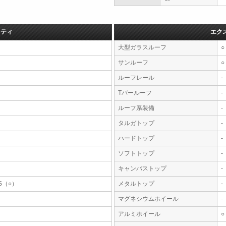
フティ
エク
大型ガラスルーフ
○
サンルーフ
○
ルーフレール
-
Tバールーフ
-
ルーフ系装備
-
タルガトップ
-
ハードトップ
-
ソフトトップ
-
キャンバストップ
-
S（○）
メタルトップ
-
マグネシウムホイール
-
アルミホイール
○