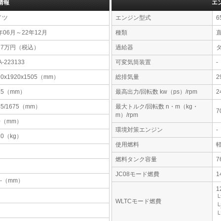
情報
エ
イツ
エンジン型式
6
年06月～22年12月
種類
37万円（税込）
過給器
A-223133
可変気筒装置
-
90x1920x1505（mm）
総排気量
2
15（mm）
最高出力/回転数 kw（ps）/rpm
2
45/1675（mm）
最大トルク/回転数 n・m（kg・
7
m）/rpm
0（mm）
環境対策エンジン
-
10（kg）
使用燃料
燃料タンク容量
JC08モード燃費
1
-x-（mm）
1
└
WLTCモード燃費
└
└