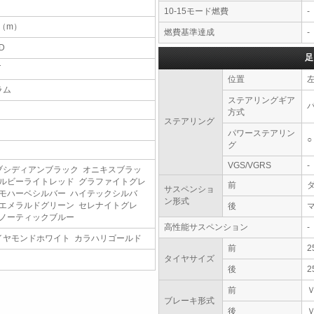
10-15モード燃費
-
5（m）
燃費基準達成
-
D
足
T
位置
ラム
ステアリングギア
方式
ステアリング
パワーステアリン
○
グ
VGS/VGRS
-
ブシディアンブラック オニキスブラッ
 ルビーライトレッド グラファイトグレ
前
サスペンショ
 モハーベシルバー ハイテックシルバ
ン形式
 エメラルドグリーン セレナイトグレ
後
 ノーティックブルー
高性能サスペンション
-
イヤモンドホワイト カラハリゴールド
前
2
タイヤサイズ
後
2
前
ブレーキ形式
後