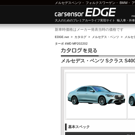
メルセデスベンツ
・
フォルクスワーゲン
・
BMW
・
ア
大人のためのプレミアカーライフ実現サイト 輸入車・外
新車時価格はメーカー発表当時の価格です
EDGE.net
>
カタログ
>
メルセデス・ベンツ
>
メルセ
ターボ 4WD MP202202
メルセデス・ベンツ Sクラス S400 
基本スペック