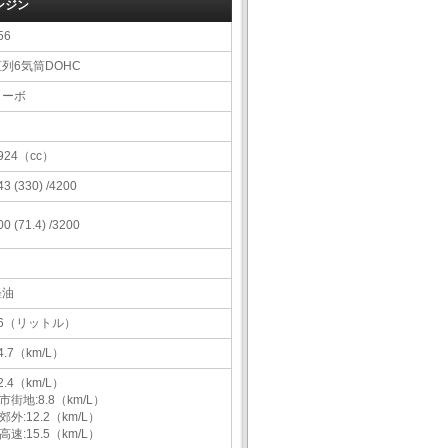
ンジン
56
直列6気筒DOHC
ターボ
924（cc）
43 (330) /4200
00 (71.4) /3200
軽油
76（リットル）
4.7（km/L）
2.4（km/L）
市街地:8.8（km/L）
郊外:12.2（km/L）
高速:15.5（km/L）