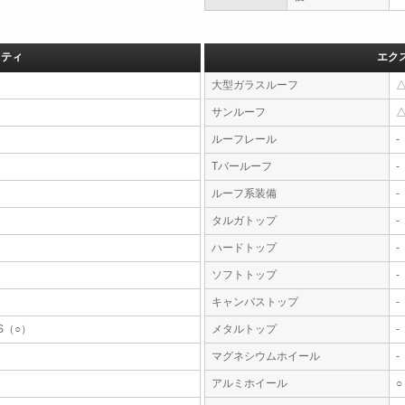
フティ
エク
大型ガラスルーフ
サンルーフ
ルーフレール
-
Tバールーフ
-
ルーフ系装備
-
タルガトップ
-
ハードトップ
-
ソフトトップ
-
キャンバストップ
-
S（○）
メタルトップ
-
マグネシウムホイール
-
アルミホイール
○