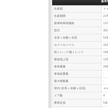
基本
生産国
ド
生産期間
22
新車時車両価格
13
型式
3D
全長ｘ全幅ｘ全高
51
ホイールベース
31
前トレッド/後トレッド
16
最低地上高
12
車体重量
20
車体総重量
-
最大積載量
-
室内 (全長ｘ全幅ｘ全高)
-x
ドア数
4
乗車定員
5名