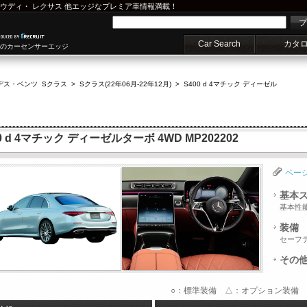
ウディ
・
レクサス
他エッジなプレミア車情報満載！
プ
Car Search
カタ
車のカーセンサーエッジ
デス・ベンツ Sクラス
>
Sクラス(22年06月-22年12月)
>
S400 d 4マチック ディーゼル
d 4マチック ディーゼルターボ 4WD MP202202
ペー
基本
基本性
装備
セーフ
その
○：標準装備 △：オプション装備 