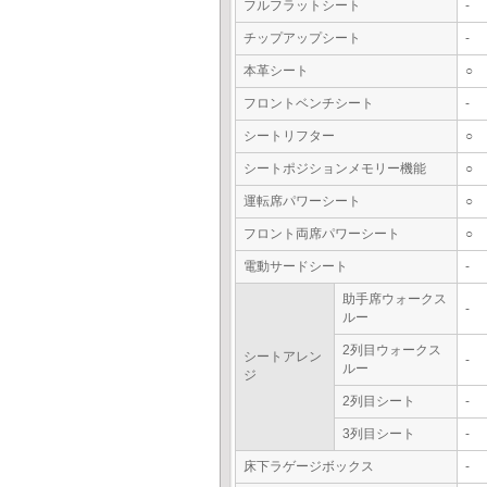
フルフラットシート
-
チップアップシート
-
本革シート
○
フロントベンチシート
-
シートリフター
○
シートポジションメモリー機能
○
運転席パワーシート
○
フロント両席パワーシート
○
電動サードシート
-
助手席ウォークス
-
ルー
2列目ウォークス
シートアレン
-
ルー
ジ
2列目シート
-
3列目シート
-
床下ラゲージボックス
-