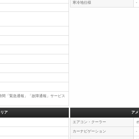
寒冷地仕様
-
4時間「緊急通報」「故障通報」サービス
テリア
アメ
エアコン・クーラー
カーナビゲーション
-