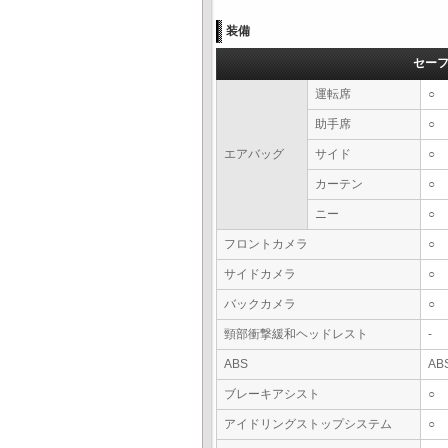
装備
セー
運転席
○
助手席
○
エアバッグ
サイド
○
カーテン
○
ニー
○
フロントカメラ
○
サイドカメラ
○
バックカメラ
○
頸部衝撃緩和ヘッドレスト
-
ABS
AB
ブレーキアシスト
○
アイドリングストップシステム
○