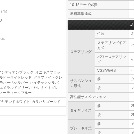
10-15モード燃費
-
4（m）
燃費基準達成
-
D
足
T
位置
ラム
ステアリングギア
方式
ステアリング
パワーステアリン
○
グ
VGS/VGRS
-
ブシディアンブラック オニキスブラッ
 ルビーライトレッド グラファイトグレ
前
サスペンショ
 モハーベシルバー ハイテックシルバ
ン形式
 エメラルドグリーン セレナイトグレ
後
 ノーティックブルー
高性能サスペンション
-
イヤモンドホワイト カラハリゴールド
前
2
タイヤサイズ
後
2
前
ブレーキ形式
後