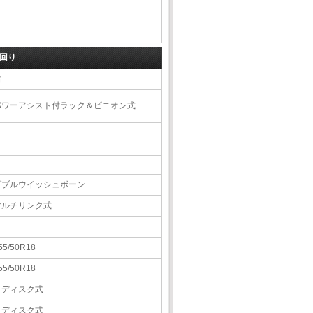
回り
右
パワーアシスト付ラック＆ピニオン式
ダブルウイッシュボーン
マルチリンク式
55/50R18
55/50R18
Ｖディスク式
Ｖディスク式