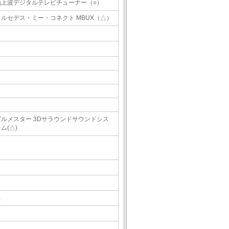
地上波デジタルテレビチューナー（○）
メルセデス・ミー・コネクト MBUX（△）
ブルメスター 3Dサラウンドサウンドシス
ム(△)
△
△