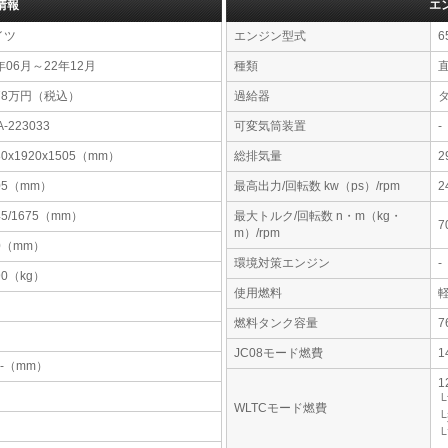
情報
エ
イツ
エンジン型式
6
年06月～22年12月
種類
78万円（税込）
過給器
A-223033
可変気筒装置
-
80x1920x1505（mm）
総排気量
2
05（mm）
最高出力/回転数 kw（ps）/rpm
2
45/1675（mm）
最大トルク/回転数 n・m（kg・
7
m）/rpm
0（mm）
環境対策エンジン
-
90（kg）
使用燃料
燃料タンク容量
JC08モード燃費
1
-x-（mm）
1
└
WLTCモード燃費
└
└