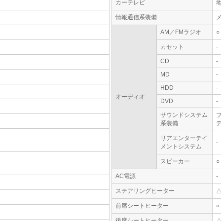
カーテレビ
情報通信系装備
AM／FMラジオ
○
カセット
-
CD
-
MD
-
HDD
-
オーディオ
DVD
-
サウンドシステム
系装備
テ
リアエンターテイ
-
メントシステム
スピーカー
○
AC電源
-
ステアリングヒーター
前席シートヒーター
○
後席シートヒーター