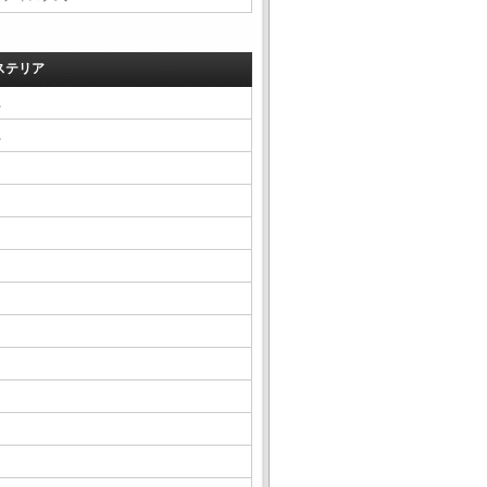
ステリア
△
△