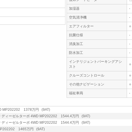
加湿器
-
空気清浄機
-
エアフィルター
○
抗菌仕様
-
消臭加工
-
防水加工
-
インテリジェントパーキングアシ
○
スト
クルーズコントロール
○
その他ナビゲーション
○
福祉車両
-
MP202202 1378万円 (9AT)
ディーゼルターボ 4WD MP202202 1544.4万円 (9AT)
ディーゼルターボ 4WD MP202202 1544.4万円 (9AT)
P202202 1465万円 (9AT)