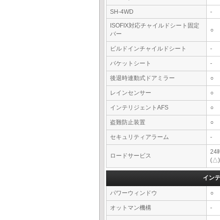
SH-4WD
-
ISOFIX対応チャイルドシート固定
○
バー
ビルドインチャイルドシート
-
バケットシート
-
後退時連動式ドアミラー
○
レインセンサー
○
インテリジェントAFS
○
盗難防止装置
○
セキュリティアラーム
-
2
ロードサービス
(△)
イン
パワーウィンドウ
○
オットマン機構
-