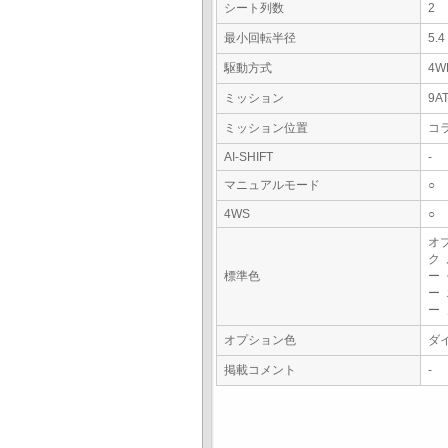
シート列数
2
最小回転半径
5.
駆動方式
4W
ミッション
9A
ミッション位置
コ
AI-SHIFT
-
マニュアルモード
○
4WS
○
オ
ク
標準色
ー
ー
ー
オプション色
ダ
掲載コメント
-