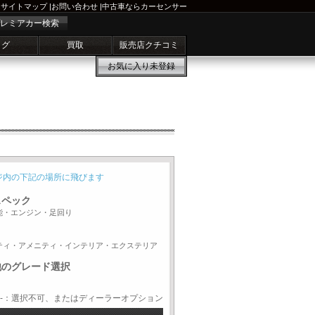
サイトマップ
|
お問い合わせ
|
中古車ならカーセンサー
レミアカー検索
ログ
買取
販売店クチコミ
お気に入り
未登録
ジ内の下記の場所に飛びます
スペック
能・エンジン・足回り
ティ・アメニティ・インテリア・エクステリア
他のグレード選択
-：選択不可、またはディーラーオプション