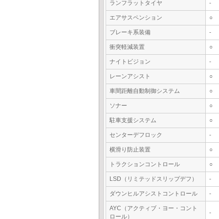
ランフラットタイヤ
-
エアサスペンション
○
ブレーキ系装備
-
衝突軽減装置
○
ナイトビジョン
-
レーンアシスト
○
車間距離自動制御システム
○
ソナー
○
駐車支援システム
○
センターデフロック
-
横滑り防止装置
○
トラクションコントロール
○
LSD（リミテッドスリップデフ）
-
ダウンヒルアシストコントロール
-
AYC（アクティブ・ヨー・コント
-
ロール）