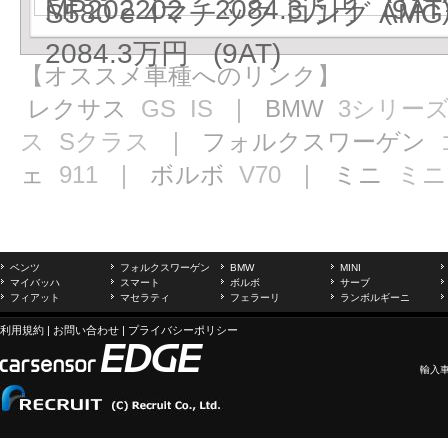
MP202202 2084.3万円 (9AT
S580 e 4マチック ロング AM
2084.3万円 (9AT)
【オススメ車種へのリンク】
レクサス
GS
IS
｜ BMW
3シリー
ス
Sクラス
｜ フォルクスワーゲン
ェ
911
｜ ボルボ
V70
｜ ミニ
ミニ
ベンツ
フォルクスワーゲン
BMW
MINI
マイバッハ
スマート
ボルボ
サーブ
フィアット
マセラティ
フェラーリ
ランボルギーニ
利用規約
|
お問い合わせ
|
プライバシーポリシー
輸入