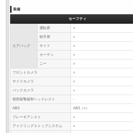
装備
セーフティ
運転席
○
助手席
○
エアバッグ
サイド
○
カーテン
○
ニー
○
フロントカメラ
○
サイドカメラ
○
バックカメラ
○
頸部衝撃緩和ヘッドレスト
-
ABS
ABS（○）
ブレーキアシスト
○
アイドリングストップシステム
○