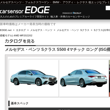
メルセデスベンツ
・
フォルクスワーゲン
・
BMW
・
アウディ
・
レクサス
他エッジなプレミ
大人のためのプレミアカーライフ実現サイト 輸入車・外車のカーセンサーエッジ
新車時価格はメーカー発表当時の価格です
EDGE.net
>
カタログ
>
メルセデス・ベンツ
>
メルセデス・ベンツ Sクラス
>
Sクラス(22年0
搭載モデル) 4WD MP202202
メルセデス・ベンツ Sクラス S500 4マチック ロング (ISG搭載
基本スペック