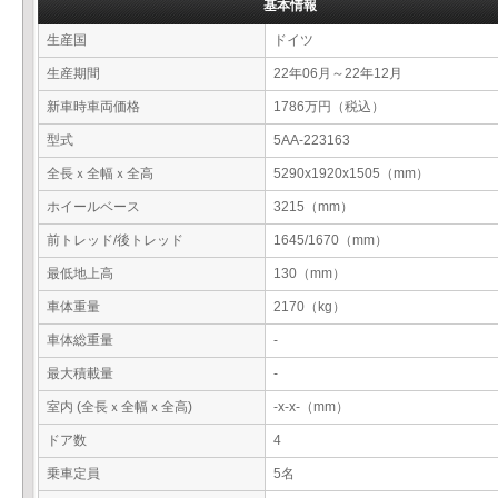
基本情報
生産国
ドイツ
生産期間
22年06月～22年12月
新車時車両価格
1786万円（税込）
型式
5AA-223163
全長ｘ全幅ｘ全高
5290x1920x1505（mm）
ホイールベース
3215（mm）
前トレッド/後トレッド
1645/1670（mm）
最低地上高
130（mm）
車体重量
2170（kg）
車体総重量
-
最大積載量
-
室内 (全長ｘ全幅ｘ全高)
-x-x-（mm）
ドア数
4
乗車定員
5名