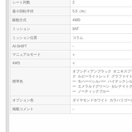
シート列数
2
最小回転半径
5.5（m）
駆動方式
4WD
ミッション
9AT
ミッション位置
コラム
AI-SHIFT
-
マニュアルモード
○
4WS
○
オブシディアンブラック オニキスブ
ク ルビーライトレッド グラファイ
標準色
ー モハーベシルバー ハイテックシ
ー エメラルドグリーン セレナイト
ー ノーティックブルー
オプション色
ダイヤモンドホワイト カラハリゴ
掲載コメント
-