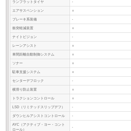
ランフラットタイヤ
-
エアサスペンション
○
ブレーキ系装備
-
衝突軽減装置
○
ナイトビジョン
-
レーンアシスト
○
車間距離自動制御システム
○
ソナー
○
駐車支援システム
○
センターデフロック
-
横滑り防止装置
○
トラクションコントロール
○
LSD（リミテッドスリップデフ）
-
ダウンヒルアシストコントロール
-
AYC（アクティブ・ヨー・コント
-
ロール）