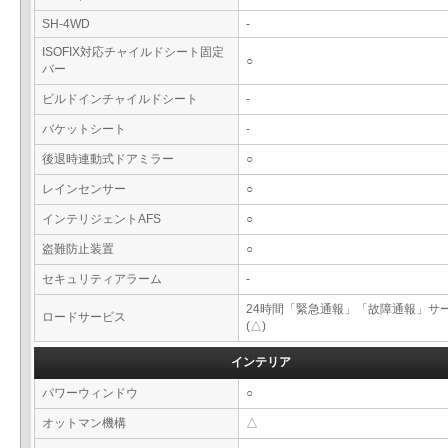
SH-4WD
-
ISOFIX対応チャイルドシート固定
○
バー
ビルドインチャイルドシート
-
バケットシート
-
後退時連動式ドアミラー
○
レインセンサー
○
インテリジェントAFS
○
盗難防止装置
○
セキュリティアラーム
-
24時間「緊急通報」「故障通報」サ
ロードサービス
(△)
インテリア
パワーウィンドウ
○
オットマン機構
△