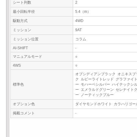
シート列数
2
最小回転半径
5.4（m）
駆動方式
4WD
ミッション
9AT
ミッション位置
コラム
AI-SHIFT
-
マニュアルモード
○
4WS
○
オブシディアンブラック オニキスブ
ク ルビーライトレッド グラファイ
標準色
ー モハーベシルバー ハイテックシ
ー エメラルドグリーン セレナイト
ー ノーティックブルー
オプション色
ダイヤモンドホワイト カラハリゴ
掲載コメント
-