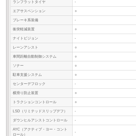
ランフラットタイヤ
-
エアサスペンション
○
ブレーキ系装備
-
衝突軽減装置
○
ナイトビジョン
-
レーンアシスト
○
車間距離自動制御システム
○
ソナー
○
駐車支援システム
○
センターデフロック
-
横滑り防止装置
○
トラクションコントロール
○
LSD（リミテッドスリップデフ）
-
ダウンヒルアシストコントロール
-
AYC（アクティブ・ヨー・コント
-
ロール）