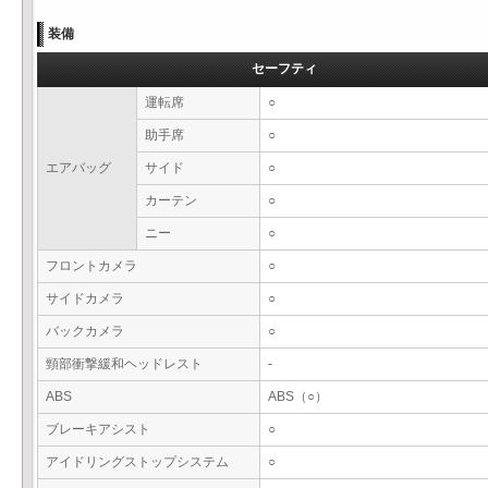
装備
セーフティ
運転席
○
助手席
○
エアバッグ
サイド
○
カーテン
○
ニー
○
フロントカメラ
○
サイドカメラ
○
バックカメラ
○
頸部衝撃緩和ヘッドレスト
-
ABS
ABS（○）
ブレーキアシスト
○
アイドリングストップシステム
○