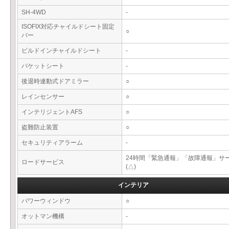
SH-4WD
-
ISOFIX対応チャイルドシート固定
○
バー
ビルドインチャイルドシート
-
バケットシート
-
後退時連動式ドアミラー
○
レインセンサー
○
インテリジェントAFS
○
盗難防止装置
○
セキュリティアラーム
-
24時間「緊急通報」「故障通報」サ
ロードサービス
(△)
インテリア
パワーウィンドウ
○
オットマン機構
-