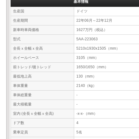
基本情報
生産国
ドイツ
生産期間
22年06月～22年12月
新車時車両価格
1627万円（税込）
型式
5AA-223063
全長ｘ全幅ｘ全高
5210x1930x1505（mm）
ホイールベース
3105（mm）
前トレッド/後トレッド
1650/1650（mm）
最低地上高
130（mm）
車体重量
2140（kg）
車体総重量
-
最大積載量
-
室内 (全長ｘ全幅ｘ全高)
-x-x-（mm）
ドア数
4
乗車定員
5名