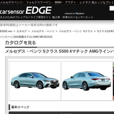
メルセデスベンツ
・
フォルクスワーゲン
・
BMW
・
アウディ
・
レクサス
他エッジなプレミ
大人のためのプレミアカーライフ実現サイト 輸入車・外車のカーセンサーエッジ
新車時価格はメーカー発表当時の価格です
EDGE.net
>
カタログ
>
メルセデス・ベンツ
>
メルセデス・ベンツ Sクラス
>
Sクラス(22年0
パッケージ (ISG搭載モデル) 4WD MP202202
メルセデス・ベンツ Sクラス S500 4マチック AMGラインパッケ
基本スペック