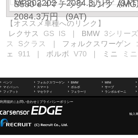
MP202202 2084.3万円 (9AT
S580 e 4マチック ロング AM
2084.3万円 (9AT)
【オススメ車種へのリンク】
レクサス
GS
IS
｜ BMW
3シリー
ス
Sクラス
｜ フォルクスワーゲン
ェ
911
｜ ボルボ
V70
｜ ミニ
ミニ
ベンツ
フォルクスワーゲン
BMW
MINI
マイバッハ
スマート
ボルボ
サーブ
フィアット
マセラティ
フェラーリ
ランボルギーニ
利用規約
|
お問い合わせ
|
プライバシーポリシー
輸入