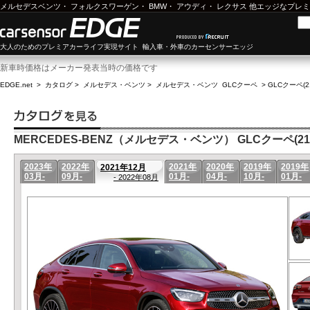
メルセデスベンツ
・
フォルクスワーゲン
・
BMW
・
アウディ
・
レクサス
他エッジなプレミ
大人のためのプレミアカーライフ実現サイト 輸入車・外車のカーセンサーエッジ
新車時価格はメーカー発表当時の価格です
EDGE.net
>
カタログ
>
メルセデス・ベンツ
>
メルセデス・ベンツ GLCクーペ
>
GLCクーペ(2
MERCEDES-BENZ（メルセデス・ベンツ） GLCクーペ(21年
2023年
2022年
2021年
2020年
2019年
2019年
2021年12月
03月-
09月-
01月-
04月-
10月-
01月-
- 2022年08月