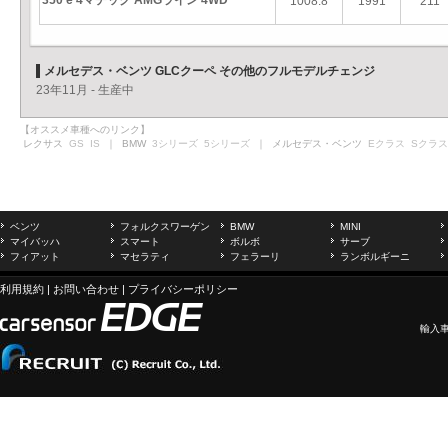
350 e 4マチック AMGライン 4WD
1008.8
1991
211
メルセデス・ベンツ GLCクーペ その他のフルモデルチェンジ
23年11月 - 生産中
【オススメ車種へのリンク】
レクサス
GS
IS
｜ BMW
3シリーズ
5シリーズ
｜ メルセデス・ベンツ
Eクラス
Sクラス
ベンツ
フォルクスワーゲン
BMW
MINI
マイバッハ
スマート
ボルボ
サーブ
フィアット
マセラティ
フェラーリ
ランボルギーニ
利用規約
|
お問い合わせ
|
プライバシーポリシー
輸入