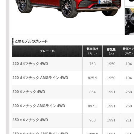
新車価格
最高出
排気量
グレード名
（万円）
(馬力)
(cc)
220 d 4マチック 4WD
763
1950
194
220 d 4マチック AMGライン 4WD
825.9
1950
194
300 4マチック 4WD
854
1991
258
300 4マチック AMGライン 4WD
897.1
1991
258
350 e 4マチック 4WD
963
1991
211